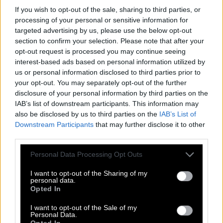
Kreuzworträtsel, Wortsuche, Passwort, Hashtag, Cladder,
If you wish to opt-out of the sale, sharing to third parties, or
Sudoku und Tangle. All diese unglaublichen Spiele sind
processing of your personal or sensitive information for
Teil dieser App. Mit diesen Puzzlespielen können Sie
targeted advertising by us, please use the below opt-out
Freunde herausfordern, die Antworten erraten, die
section to confirm your selection. Please note that after your
Rechtschreibung verbessern und sie schlagen. Entwickelt
opt-out request is processed you may continue seeing
von Fanatee, Inc, bekannt für seine besten Puzzle-
interest-based ads based on personal information utilized by
Wortspiele im Android- und Apple-Store.
us or personal information disclosed to third parties prior to
Zugriff auf Hunderte von Rätseln direkt auf Ihrem
your opt-out. You may separately opt-out of the further
Android-Gerät. Spielen oder wiederholen Sie Ihre
disclosure of your personal information by third parties on the
Kreuzworträtsel, wann und wo Sie möchten! Trainieren Sie
IAB’s list of downstream participants. This information may
Ihr Gehirn und lösen Sie jeden Tag brillante
also be disclosed by us to third parties on the
IAB’s List of
Kreuzworträtsel! Erweitern Sie Ihren Wortschatz und Ihr
Downstream Participants
that may further disclose it to other
Allgemeinwissen. Werden Sie zum Meister im
third parties.
Kreuzworträtsel-Lösen und haben Sie jede Menge Spaß –
und das alles kostenlos! Diese Seite enthält Antworten auf
Personal Data Processing Opt Outs
Rätsel Brennbares Sediment aus Mooren.
I want to opt-out of the Sharing of my
personal data.
Brennbares Sediment aus Mooren
Opted In
I want to opt-out of the Sale of my
Die Antwort auf diese Frage:
Personal Data.
Opted In