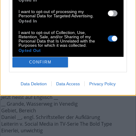
T
O
R
F
I want to opt-out of processing my
Personal Data for Targeted Advertising.
Opted In
Weitere Antworten aus diesem Rätsel:
I want to opt-out of Collection, Use,
Jean __, spielte 1994 Léon in Léon – Der Profi
Retention, Sale, and/or Sharing of my
Personal Data that Is Unrelated with the
Männliches Gegenstück zur Sau
Purposes for which it was collected.
Hochgebirge in den Karpaten; Automarke
Opted Out
Disney-Film über einen Elefanten mit großen Ohren
CONFIRM
Erster aufrecht gehender Mensch: Homo __
Diese Farbe hat im Skat typ. den niedrigsten Wert
Kurz, Electronic Numerical Integrator and Computer
Arabisches Wort für Gott
Data Deletion
Data Access
Privacy Policy
Wird auch die grüne Fee genannt
Jetzt heißt auf Englisch __
__ Grande, Wasserweg in Venedig
Gebiet, Bereich
Daniel __, engl. Schriftsteller der Aufklärung
Leiterin v. Social Media in TV-Serie The Bold Type
Einerlei, unwichtig