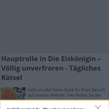
Hauptrolle in Die Eiskönigin –
Völlig unverfroren - Tägliches
Rätsel
Hallo an alle! Vielen Dank für Ihren Besuch
auf unserer Website. Hier finden Sie alle
Antworten zum Tägliches Rätselspiel.
Tägliches Rätsel ist die neue wunderbare