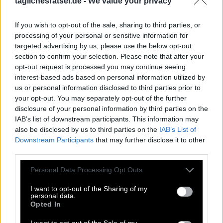
taglichesratsel.de -
We value your privacy
Wortspielsammlung mit Spielen wie
Kreuzworträtsel, Wortsuche, Passwort, Hashtag, Cladder,
If you wish to opt-out of the sale, sharing to third parties, or
Sudoku und Tangle. All diese unglaublichen Spiele sind
processing of your personal or sensitive information for
Teil dieser App. Mit diesen Puzzlespielen können Sie
targeted advertising by us, please use the below opt-out
Freunde herausfordern, die Antworten erraten, die
section to confirm your selection. Please note that after your
Rechtschreibung verbessern und sie schlagen. Entwickelt
opt-out request is processed you may continue seeing
von Fanatee, Inc, bekannt für seine besten Puzzle-
interest-based ads based on personal information utilized by
Wortspiele im Android- und Apple-Store.
us or personal information disclosed to third parties prior to
Zugriff auf Hunderte von Rätseln direkt auf Ihrem
your opt-out. You may separately opt-out of the further
Android-Gerät. Spielen oder wiederholen Sie Ihre
disclosure of your personal information by third parties on the
Kreuzworträtsel, wann und wo Sie möchten! Trainieren Sie
IAB’s list of downstream participants. This information may
Ihr Gehirn und lösen Sie jeden Tag brillante
also be disclosed by us to third parties on the
IAB’s List of
Kreuzworträtsel! Erweitern Sie Ihren Wortschatz und Ihr
Downstream Participants
that may further disclose it to other
Allgemeinwissen. Werden Sie zum Meister im
third parties.
Kreuzworträtsel-Lösen und haben Sie jede Menge Spaß –
und das alles kostenlos! Diese Seite enthält Antworten auf
Personal Data Processing Opt Outs
Rätsel Hauptrolle in Die Eiskönigin – Völlig unverfroren.
I want to opt-out of the Sharing of my
personal data.
Hauptrolle in Die Eiskönigin – Völlig
Opted In
unverfroren
I want to opt-out of the Sale of my