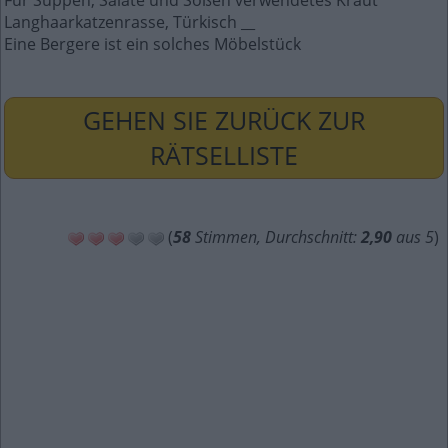
Für Suppen, Salate und Soßen verwendetes Kraut
Langhaarkatzenrasse, Türkisch __
Eine Bergere ist ein solches Möbelstück
GEHEN SIE ZURÜCK ZUR
RÄTSELLISTE
(
58
Stimmen, Durchschnitt:
2,90
aus 5
)