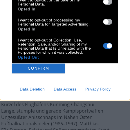
Personal Data.
Opted In
Die Antwort auf diese Frage:
I want to opt-out of processing my
Personal Data for Targeted Advertising.
E
L
S
A
Opted In
I want to opt-out of Collection, Use,
Weitere Antworten aus diesem Rätsel:
Retention, Sale, and/or Sharing of my
Personal Data that Is Unrelated with the
Purposes for which it was collected.
Kürzel des Flughafens Atlanta
Opted Out
Abkürzung in Wohnungsanzeigen für vorhandene Küche
Filmkomödie, Zwei __ trumpfen auf
CONFIRM
Grund für z. B. eine Feier oder ein Event
Wird Tieren zum Reiten auf den Rücken gelegt
Einzelliges Urtierchen in Süß- und Meerwasser
Data Deletion
Data Access
Privacy Policy
Nestorpapagei in Neuseeland
Abkürzung für die Europäische Weltraumorganisation
Kürzel des Flughafens Kunming-Changshui
Lange, stumpfe und gerade Kampfsportwaffen
Ungesüßter Anisschnaps im Nahen Osten
Fußballnationalspieler (1986–1997): Matthias __