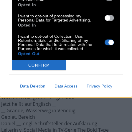
Die Antwort auf diese Frage:
Opted In
I want to opt-out of processing my
O
E
Personal Data for Targeted Advertising.
B
B
Opted In
Weitere Antworten aus diesem Rätsel:
I want to opt-out of Collection, Use,
Retention, Sale, and/or Sharing of my
Personal Data that Is Unrelated with the
Jean __, spielte 1994 Léon in Léon – Der Profi
Purposes for which it was collected.
Männliches Gegenstück zur Sau
Opted Out
Hochgebirge in den Karpaten; Automarke
Disney-Film über einen Elefanten mit großen Ohren
CONFIRM
Erster aufrecht gehender Mensch: Homo __
Diese Farbe hat im Skat typ. den niedrigsten Wert
Kurz, Electronic Numerical Integrator and Computer
Data Deletion
Data Access
Privacy Policy
Arabisches Wort für Gott
Wird auch die grüne Fee genannt
Jetzt heißt auf Englisch __
__ Grande, Wasserweg in Venedig
Gebiet, Bereich
Daniel __, engl. Schriftsteller der Aufklärung
Leiterin v. Social Media in TV-Serie The Bold Type