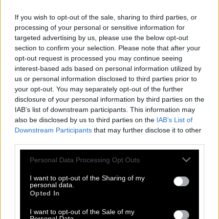
Kreuzworträtsel, Wortsuche, Passwort, Hashtag, Cladder,
Sudoku und Tangle. All diese unglaublichen Spiele sind
If you wish to opt-out of the sale, sharing to third parties, or
Teil dieser App. Mit diesen Puzzlespielen können Sie
processing of your personal or sensitive information for
Freunde herausfordern, die Antworten erraten, die
targeted advertising by us, please use the below opt-out
Rechtschreibung verbessern und sie schlagen. Entwickelt
section to confirm your selection. Please note that after your
von Fanatee, Inc, bekannt für seine besten Puzzle-
opt-out request is processed you may continue seeing
Wortspiele im Android- und Apple-Store.
interest-based ads based on personal information utilized by
Zugriff auf Hunderte von Rätseln direkt auf Ihrem
us or personal information disclosed to third parties prior to
Android-Gerät. Spielen oder wiederholen Sie Ihre
your opt-out. You may separately opt-out of the further
Kreuzworträtsel, wann und wo Sie möchten! Trainieren Sie
disclosure of your personal information by third parties on the
Ihr Gehirn und lösen Sie jeden Tag brillante
IAB’s list of downstream participants. This information may
Kreuzworträtsel! Erweitern Sie Ihren Wortschatz und Ihr
also be disclosed by us to third parties on the
IAB’s List of
Allgemeinwissen. Werden Sie zum Meister im
Downstream Participants
that may further disclose it to other
Kreuzworträtsel-Lösen und haben Sie jede Menge Spaß –
third parties.
und das alles kostenlos! Diese Seite enthält Antworten auf
Personal Data Processing Opt Outs
Rätsel Nicht nur die fährt auf österr. Schienen.
I want to opt-out of the Sharing of my
Nicht nur die fährt auf österr.
personal data.
Opted In
Schienen
I want to opt-out of the Sale of my
Personal Data.