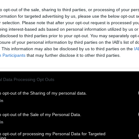
P
I
E
C
E
to opt-out of the sale, sharing to third parties, or processing of your per
S
A
K
E
formation for targeted advertising by us, please use the below opt-out s
S
T
E
T
r selection. Please note that after your opt-out request is processed y
eing interest-based ads based on personal information utilized by us or
ibend
:
disclosed to third parties prior to your opt-out. You may separately opt-
losure of your personal information by third parties on the IAB’s list of
. This information may also be disclosed by us to third parties on the
IA
Participants
that may further disclose it to other third parties.
 „mit Sauerstoff“
:
l Data Processing Opt Outs
 aus Reis
:
o opt-out of the Sharing of my personal data.
In
o opt-out of the Sale of my Personal Data.
In
ecken singt
:
to opt-out of processing my Personal Data for Targeted
ing.