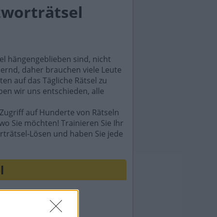
zworträtsel
sel hängengeblieben sind, nicht
rdernd, daher brauchen viele Leute
en auf das Tägliche Rätsel zu
ben wir uns entschieden, alle
Zugriff auf Hunderte von Rätseln
wo Sie möchten! Trainieren Sie Ihr
rträtsel-Lösen und haben Sie jede
l