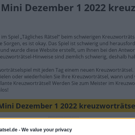
l Mini Dezember 1 2022 kreu
e im Spiel „Tägliches Rätsel“ beim schwierigen Kreuzworträt
e Sorgen, es ist okay. Das Spiel ist schwierig und herausfo
rund wurde diese Website erstellt, um Ihnen bei den Antwort
reuzworträtsel-Hinweise sind ziemlich schwierig, deshalb ha
worträtselspiel mit jeden Tag einem neuen Kreuzworträtsel. 
ielen oder wiederholen Sie Ihre Kreuzworträtsel, wann und 
illante Kreuzworträtsel! Werden Sie zum Meister im Kreuzwo
los!
Mini Dezember 1 2022 kreuzworträtse
B
Z
G
L
A
E
R
O
B
atsel.de -
We value your privacy