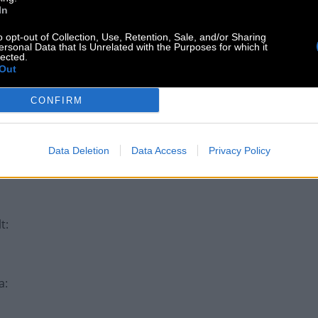
In
o opt-out of Collection, Use, Retention, Sale, and/or Sharing
von Pflanzen
:
ersonal Data that Is Unrelated with the Purposes for which it
lected.
Out
CONFIRM
lien
:
Data Deletion
Data Access
Privacy Policy
__ of Your Heart
:
lt
:
a
: