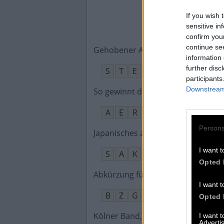
If you wish 
sensitive in
confirm you
continue se
Gehobener Ausdruck für gleichble
information 
further disc
S
T
E
T
participants
Downstream 
So gewinnt die Muskulatur Energie
A
E
R
O
B
Persona
Japanisches alkoholisches Getränk
I want t
S
A
K
E
Opted 
Abkürzung für bezüglich
:
I want t
B
Z
G
L
Opted 
Kölner Band, in der Wolfgang Nied
I want 
Advertis