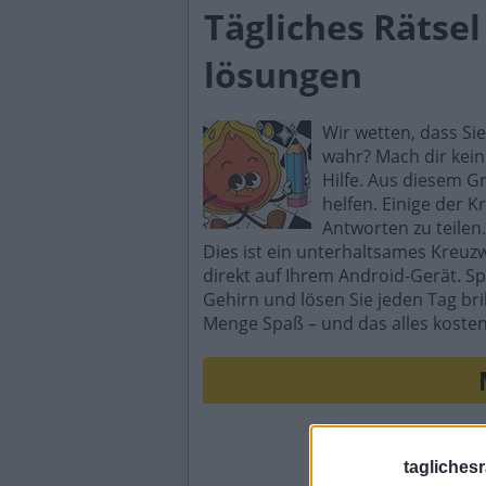
Tägliches Rätse
lösungen
Wir wetten, dass Si
wahr? Mach dir kein
Hilfe. Aus diesem G
helfen. Einige der K
Antworten zu teilen.
Dies ist ein unterhaltsames Kreuz
direkt auf Ihrem Android-Gerät. Sp
Gehirn und lösen Sie jeden Tag br
Menge Spaß – und das alles kosten
taglichesr