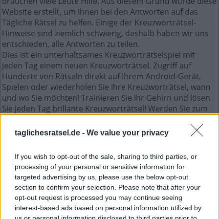
brauchen viele Leute Hilfe. Aus diesem Grund wurde diese
Website erstellt, um Ihnen bei den Antworten auf das
Tägliche Rätsel zu helfen. Einige der Kreuzworträtsel-
Hinweise sind ziemlich schwierig, deshalb haben wir uns
entschieden, alle Antworten zu teilen.
Dies ist ein unterhaltsames Kreuzworträtselspiel mit
jeden Tag einem neuen Kreuzworträtsel. Zugriff auf
Hunderte von Rätseln direkt auf Ihrem Android-Gerät.
Spielen oder wiederholen Sie Ihre Kreuzworträtsel, wann
und wo Sie möchten! Trainieren Sie Ihr Gehirn und lösen
Sie jeden Tag brillante Kreuzworträtsel! Werden Sie zum
Meister im Kreuzworträtsel-Lösen und haben Sie jede
Menge Spaß – und das alles kostenlos!
taglichesratsel.de -
We value your privacy
Mini Januar 13 2023 kreuzworträtsel
If you wish to opt-out of the sale, sharing to third parties, or
processing of your personal or sensitive information for
targeted advertising by us, please use the below opt-out
G
I
B
S
section to confirm your selection. Please note that after your
E
I
T
E
L
opt-out request is processed you may continue seeing
L
A
U
R
A
interest-based ads based on personal information utilized by
us or personal information disclosed to third parties prior to