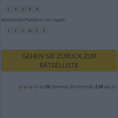
L
A
U
R
A
Multimedia-Plattform von Apple
:
I
T
U
N
E
S
GEHEN SIE ZURÜCK ZUR
RÄTSELLISTE
(
58
Stimmen, Durchschnitt:
2,90
aus 5
)