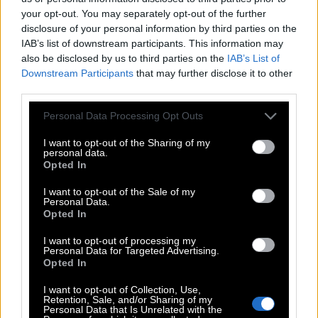
I
N
N
E
N
your opt-out. You may separately opt-out of the further
S
T
E
I
G
disclosure of your personal information by third parties on the
E
S
S
T
IAB’s list of downstream participants. This information may
also be disclosed by us to third parties on the
IAB’s List of
Steiler Bergpfad
:
Downstream Participants
that may further disclose it to other
third parties.
S
T
E
I
G
Personal Data Processing Opt Outs
Klavierstück von Ludwig van Beethoven, Für __
:
I want to opt-out of the Sharing of my
personal data.
E
L
I
S
E
Opted In
Haut rein und __ so viel Pfannkuchen wie ihr könnt
:
I want to opt-out of the Sale of my
Personal Data.
Opted In
E
S
S
T
I want to opt-out of processing my
Das Gegenteil von außen
:
Personal Data for Targeted Advertising.
Opted In
I
N
N
E
N
I want to opt-out of Collection, Use,
Retention, Sale, and/or Sharing of my
Umgangssprache innerhalb einer Gruppe
:
Personal Data that Is Unrelated with the