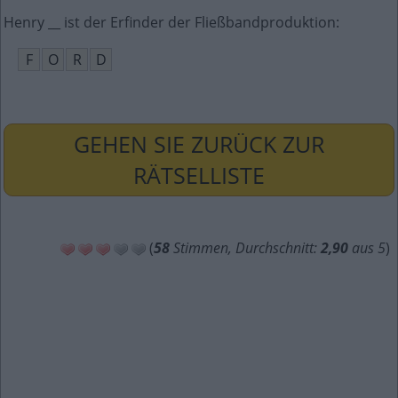
Henry __ ist der Erfinder der Fließbandproduktion
:
F
O
R
D
GEHEN SIE ZURÜCK ZUR
RÄTSELLISTE
(
58
Stimmen, Durchschnitt:
2,90
aus 5
)