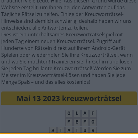
brauchen viele Leute Hilfe. Aus diesem Grund wurde diese
Website erstellt, um Ihnen bei den Antworten auf das
Tägliche Rätsel zu helfen. Einige der Kreuzworträtsel-
Hinweise sind ziemlich schwierig, deshalb haben wir uns
entschieden, alle Antworten zu teilen.
Dies ist ein unterhaltsames Kreuzworträtselspiel mit
jeden Tag einem neuen Kreuzworträtsel. Zugriff auf
Hunderte von Rätseln direkt auf Ihrem Android-Gerät.
Spielen oder wiederholen Sie Ihre Kreuzworträtsel, wann
und wo Sie möchten! Trainieren Sie Ihr Gehirn und lösen
Sie jeden Tag brillante Kreuzworträtsel! Werden Sie zum
Meister im Kreuzworträtsel-Lösen und haben Sie jede
Menge Spaß – und das alles kostenlos!
Mai 13 2023 kreuzworträtsel
O
L
A
F
M
E
M
O
S
T
A
T
U
R