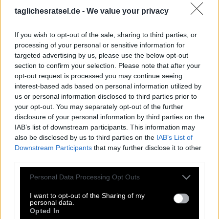
K
A
A
T
S
D
taglichesratsel.de -
We value your privacy
E
N
T
R
E
E
I
D
E
E
If you wish to opt-out of the sale, sharing to third parties, or
L
E
N
A
processing of your personal or sensitive information for
targeted advertising by us, please use the below opt-out
Woraus nichts wird, das verläuft in diesem
:
section to confirm your selection. Please note that after your
opt-out request is processed you may continue seeing
S
A
N
D
E
interest-based ads based on personal information utilized by
us or personal information disclosed to third parties prior to
Chris __ sang das Lied Driving Home for Christmas
:
your opt-out. You may separately opt-out of the further
disclosure of your personal information by third parties on the
R
E
A
IAB’s list of downstream participants. This information may
also be disclosed by us to third parties on the
IAB’s List of
Die schickt man jemandem zur Erinnerung
:
Downstream Participants
that may further disclose it to other
third parties.
M
E
M
O
Personal Data Processing Opt Outs
Die Abkürzung für Tausend lautet __
:
I want to opt-out of the Sharing of my
T
S
D
personal data.
Opted In