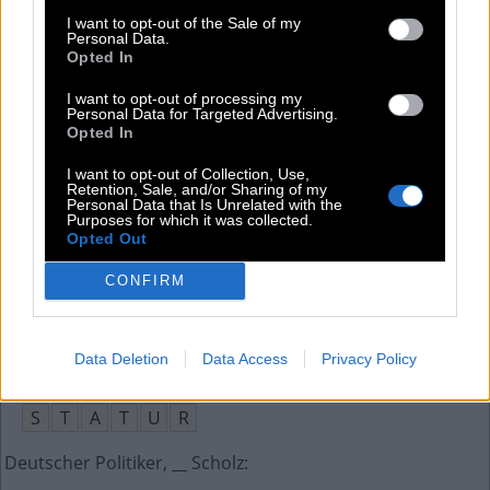
Staatsbürger eines baltischen Staates
:
I want to opt-out of the Sale of my
Personal Data.
L
E
T
T
E
Opted In
__-Gueule, Appetithäppchen
:
I want to opt-out of processing my
Personal Data for Targeted Advertising.
Opted In
A
M
U
S
E
I want to opt-out of Collection, Use,
Eingangshalle (franz.)
:
Retention, Sale, and/or Sharing of my
Personal Data that Is Unrelated with the
Purposes for which it was collected.
E
N
T
R
E
E
Opted Out
Opa und __ haben ein weiteres Enkelkind bekommen
:
CONFIRM
O
M
A
Data Deletion
Data Access
Privacy Policy
Äußeres Erscheinungsbild des Körpers
:
S
T
A
T
U
R
Deutscher Politiker, __ Scholz
: