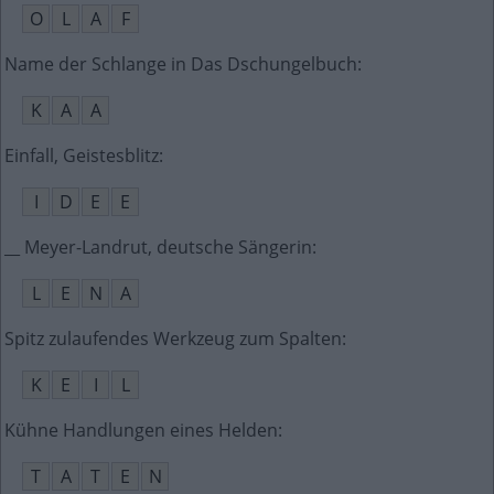
O
L
A
F
Name der Schlange in Das Dschungelbuch
:
K
A
A
Einfall, Geistesblitz
:
I
D
E
E
__ Meyer-Landrut, deutsche Sängerin
:
L
E
N
A
Spitz zulaufendes Werkzeug zum Spalten
:
K
E
I
L
Kühne Handlungen eines Helden
:
T
A
T
E
N