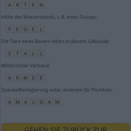
A
R
T
E
N
Höhe des Wasserstands, z. B. eines Flusses
:
P
E
G
E
L
Die Tiere eines Bauern leben in diesem Gebäude
:
S
T
A
L
L
Militärischer Verband
:
A
R
M
E
E
Quecksilberlegierung unter anderem für Plomben
:
A
M
A
L
G
A
M
GEHEN SIE ZURÜCK ZUR