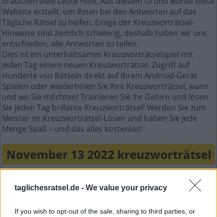
brauchen viele Leute Hilfe. Aus diesem Grund wurde diese
Website erstellt, um Ihnen bei den Antworten auf das
Tägliche Rätsel zu helfen. Einige der Kreuzworträtsel-
Hinweise sind ziemlich schwierig, deshalb haben wir uns
entschieden, alle Antworten zu teilen.
Dies ist ein unterhaltsames Kreuzworträtselspiel mit
jeden Tag einem neuen Kreuzworträtsel. Zugriff auf
Hunderte von Rätseln direkt auf Ihrem Android-Gerät.
Spielen oder wiederholen Sie Ihre Kreuzworträtsel, wann
und wo Sie möchten! Trainieren Sie Ihr Gehirn und lösen
Sie jeden Tag brillante Kreuzworträtsel! Werden Sie zum
Meister im Kreuzworträtsel-Lösen und haben Sie jede
Menge Spaß – und das alles kostenlos!
November 13 2022 kreuzworträtsel
A
M
R
A
D
taglichesratsel.de -
We value your privacy
M
A
O
R
I
A
R
T
E
N
If you wish to opt-out of the sale, sharing to third parties, or