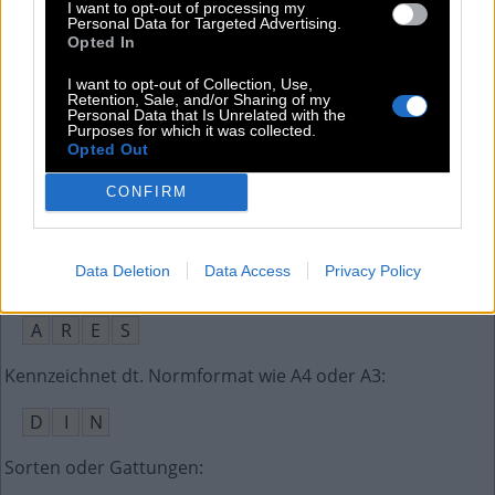
Sie __ gestern die Kerzen auf Ihrem Kuchen aus
:
I want to opt-out of processing my
Personal Data for Targeted Advertising.
Opted In
B
L
I
E
S
I want to opt-out of Collection, Use,
Groupe __, großer franz. Autohersteller bis 2021
:
Retention, Sale, and/or Sharing of my
Personal Data that Is Unrelated with the
Purposes for which it was collected.
P
S
A
Opted Out
Italienische Nudelräder
:
CONFIRM
R
O
T
E
L
L
E
Data Deletion
Data Access
Privacy Policy
Griechischer Gott des Krieges
:
A
R
E
S
Kennzeichnet dt. Normformat wie A4 oder A3
:
D
I
N
Sorten oder Gattungen
: