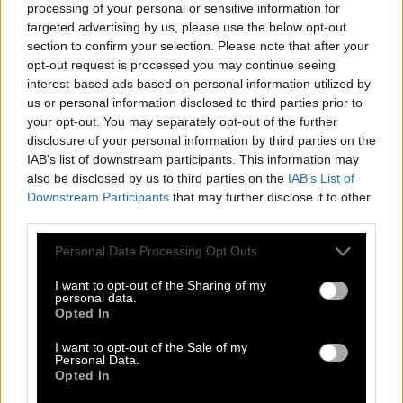
B
L
I
E
S
processing of your personal or sensitive information for
targeted advertising by us, please use the below opt-out
P
E
G
E
L
section to confirm your selection. Please note that after your
S
T
A
L
L
opt-out request is processed you may continue seeing
A
R
M
E
E
interest-based ads based on personal information utilized by
us or personal information disclosed to third parties prior to
Angehöriger des indigenen Volk Neuseelands
:
your opt-out. You may separately opt-out of the further
disclosure of your personal information by third parties on the
M
A
O
R
I
IAB’s list of downstream participants. This information may
also be disclosed by us to third parties on the
IAB’s List of
Ausflippen bzw. __ drehen
:
Downstream Participants
that may further disclose it to other
third parties.
A
M
R
A
D
Personal Data Processing Opt Outs
Schauspielerin aus Köln: __ Millowitsch
:
I want to opt-out of the Sharing of my
M
A
R
I
E
L
E
personal data.
Opted In
Abkürzung für das Thema einer E-Mail oder Briefes
:
I want to opt-out of the Sale of my
Personal Data.
B
E
T
R
Opted In