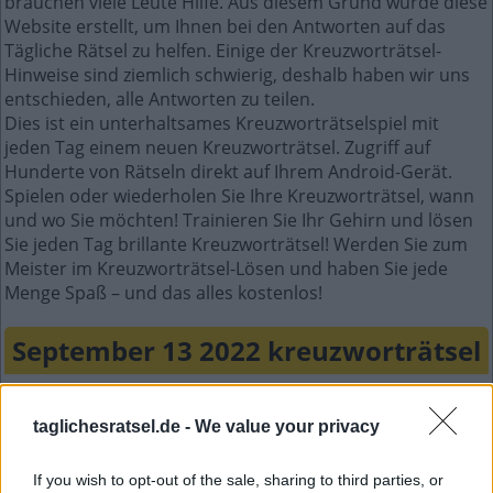
brauchen viele Leute Hilfe. Aus diesem Grund wurde diese
Website erstellt, um Ihnen bei den Antworten auf das
Tägliche Rätsel zu helfen. Einige der Kreuzworträtsel-
Hinweise sind ziemlich schwierig, deshalb haben wir uns
entschieden, alle Antworten zu teilen.
Dies ist ein unterhaltsames Kreuzworträtselspiel mit
jeden Tag einem neuen Kreuzworträtsel. Zugriff auf
Hunderte von Rätseln direkt auf Ihrem Android-Gerät.
Spielen oder wiederholen Sie Ihre Kreuzworträtsel, wann
und wo Sie möchten! Trainieren Sie Ihr Gehirn und lösen
Sie jeden Tag brillante Kreuzworträtsel! Werden Sie zum
Meister im Kreuzworträtsel-Lösen und haben Sie jede
Menge Spaß – und das alles kostenlos!
September 13 2022 kreuzworträtsel
G
A
S
taglichesratsel.de -
We value your privacy
G
E
S
T
E
E
R
B
E
N
If you wish to opt-out of the sale, sharing to third parties, or