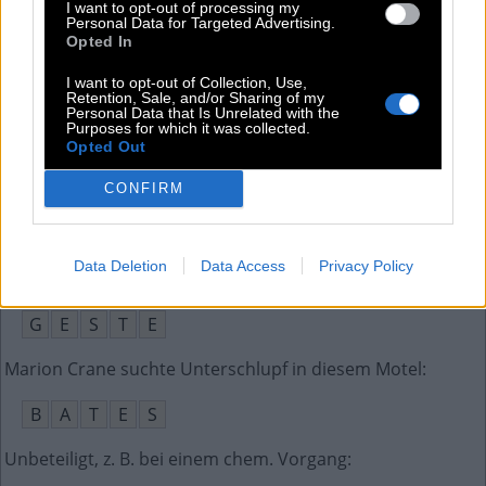
Gesundheitsschädlicher wärmedämmender Baustoff
:
I want to opt-out of processing my
Personal Data for Targeted Advertising.
Opted In
A
S
B
E
S
T
I want to opt-out of Collection, Use,
Raummeter in Bezug auf Holz
:
Retention, Sale, and/or Sharing of my
Personal Data that Is Unrelated with the
Purposes for which it was collected.
S
T
E
R
Opted Out
Muss man geben, um ein Auto zu beschleunigen
:
CONFIRM
G
A
S
Data Deletion
Data Access
Privacy Policy
Handzeichen, Gebärde
:
G
E
S
T
E
Marion Crane suchte Unterschlupf in diesem Motel
:
B
A
T
E
S
Unbeteiligt, z. B. bei einem chem. Vorgang
: