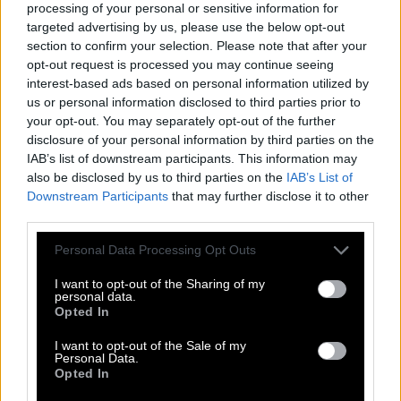
A
R
L
B
E
R
G
processing of your personal or sensitive information for
targeted advertising by us, please use the below opt-out
B
A
T
E
S
section to confirm your selection. Please note that after your
I
N
E
R
T
opt-out request is processed you may continue seeing
D
N
A
interest-based ads based on personal information utilized by
us or personal information disclosed to third parties prior to
Ein reicher Mensch vermacht sein Vermögen diesen
:
your opt-out. You may separately opt-out of the further
disclosure of your personal information by third parties on the
E
R
B
E
N
IAB’s list of downstream participants. This information may
also be disclosed by us to third parties on the
IAB’s List of
Skigebiet in Österreich, St. Anton am __
:
Downstream Participants
that may further disclose it to other
third parties.
A
R
L
B
E
R
G
Personal Data Processing Opt Outs
Kurzwort für die allgemeine Hochschulreife
:
I want to opt-out of the Sharing of my
A
B
I
personal data.
Opted In
Pflanzengattung, oft als Schnittblume genutzt
:
I want to opt-out of the Sale of my
Personal Data.
G
E
R
B
E
R
A
Opted In