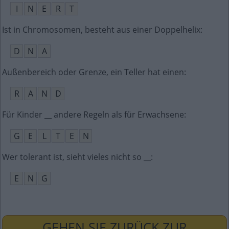
I
N
E
R
T
Ist in Chromosomen, besteht aus einer Doppelhelix
:
D
N
A
Außenbereich oder Grenze, ein Teller hat einen
:
R
A
N
D
Für Kinder __ andere Regeln als für Erwachsene
:
G
E
L
T
E
N
Wer tolerant ist, sieht vieles nicht so __
:
E
N
G
GEHEN SIE ZURÜCK ZUR