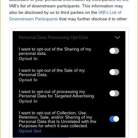
IAB’s list of downstream participants. This information may
I
R
I
S
also be disclosed by us to third parties on the
IAB’s List of
R
E
N
E
E
Downstream Participants
that may further disclose it to other
I
N
S
T
A
third parties.
B
E
T
E
N
Personal Data Processing Opt Outs
__ Zellweger, Schauspielerin z. B. im Film Chicago
:
I want to opt-out of the Sharing of my
personal data.
R
E
N
E
E
Opted In
Verbindungselement; Los, das nichts wert ist
:
I want to opt-out of the Sale of my
Personal Data.
Opted In
N
I
E
T
E
I want to opt-out of processing my
Das Gegenteil von lustig ist __
:
Personal Data for Targeted Advertising.
Opted In
E
R
N
S
T
I want to opt-out of Collection, Use,
Retention, Sale, and/or Sharing of my
__-Eye-Steak, Rindersteak aus der Hochrippe
:
Personal Data that Is Unrelated with the
Purposes for which it was collected.
Opted Out
R
I
B