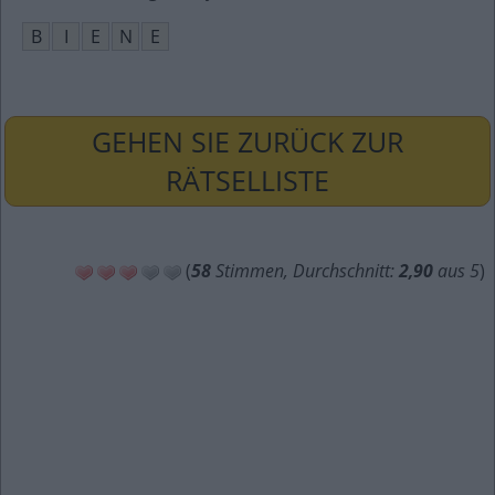
B
I
E
N
E
GEHEN SIE ZURÜCK ZUR
RÄTSELLISTE
(
58
Stimmen, Durchschnitt:
2,90
aus 5
)