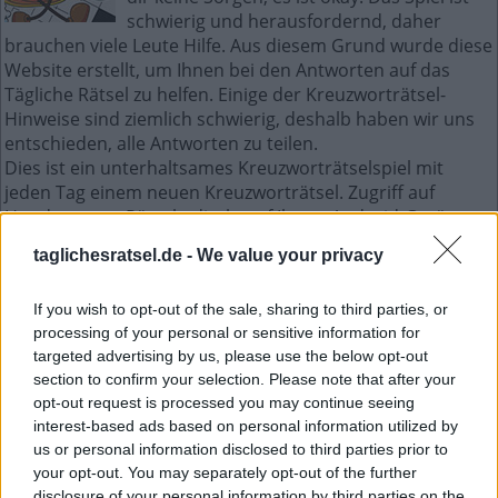
schwierig und herausfordernd, daher
brauchen viele Leute Hilfe. Aus diesem Grund wurde diese
Website erstellt, um Ihnen bei den Antworten auf das
Tägliche Rätsel zu helfen. Einige der Kreuzworträtsel-
Hinweise sind ziemlich schwierig, deshalb haben wir uns
entschieden, alle Antworten zu teilen.
Dies ist ein unterhaltsames Kreuzworträtselspiel mit
jeden Tag einem neuen Kreuzworträtsel. Zugriff auf
Hunderte von Rätseln direkt auf Ihrem Android-Gerät.
Spielen oder wiederholen Sie Ihre Kreuzworträtsel, wann
taglichesratsel.de -
We value your privacy
und wo Sie möchten! Trainieren Sie Ihr Gehirn und lösen
Sie jeden Tag brillante Kreuzworträtsel! Werden Sie zum
If you wish to opt-out of the sale, sharing to third parties, or
Meister im Kreuzworträtsel-Lösen und haben Sie jede
processing of your personal or sensitive information for
Menge Spaß – und das alles kostenlos!
targeted advertising by us, please use the below opt-out
section to confirm your selection. Please note that after your
Mini Dezember 14 2022
opt-out request is processed you may continue seeing
kreuzworträtsel
interest-based ads based on personal information utilized by
us or personal information disclosed to third parties prior to
your opt-out. You may separately opt-out of the further
B
E
N
disclosure of your personal information by third parties on the