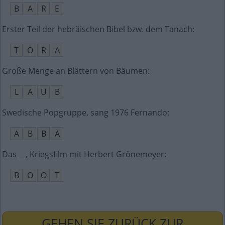
B
A
R
E
Erster Teil der hebräischen Bibel bzw. dem Tanach
:
T
O
R
A
Große Menge an Blättern von Bäumen
:
L
A
U
B
Swedische Popgruppe, sang 1976 Fernando
:
A
B
B
A
Das __, Kriegsfilm mit Herbert Grönemeyer
:
B
O
O
T
GEHEN SIE ZURÜCK ZUR