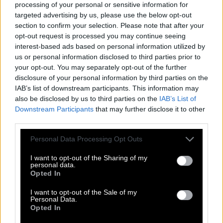
E
L
F
T
E
processing of your personal or sensitive information for
targeted advertising by us, please use the below opt-out
S
C
A
R
section to confirm your selection. Please note that after your
A
T
U
E
opt-out request is processed you may continue seeing
G
O
B
I
interest-based ads based on personal information utilized by
us or personal information disclosed to third parties prior to
Name einer der größten Wüstenregionen der Welt
:
your opt-out. You may separately opt-out of the further
disclosure of your personal information by third parties on the
G
O
B
I
IAB’s list of downstream participants. This information may
also be disclosed by us to third parties on the
IAB’s List of
Sie kommt direkt vor der Zwölften ins Ziel
:
Downstream Participants
that may further disclose it to other
third parties.
E
L
F
T
E
Personal Data Processing Opt Outs
Diese Seife ist eine Fernsehserie
:
I want to opt-out of the Sharing of my
S
O
A
P
personal data.
Opted In
Bösewicht aus König der Löwen
:
I want to opt-out of the Sale of my
Personal Data.
S
C
A
R
Opted In