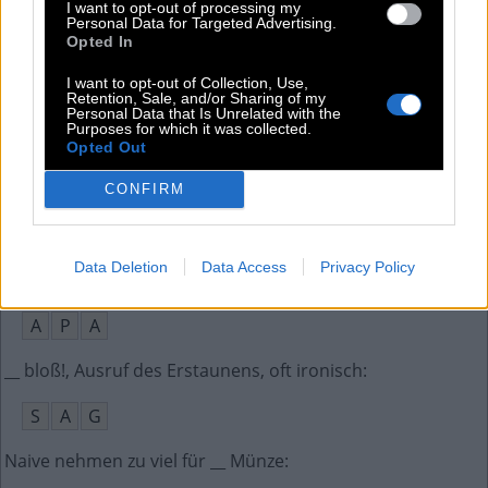
Alte Einheit für Luftdruckmessung
:
I want to opt-out of processing my
Personal Data for Targeted Advertising.
Opted In
A
T
U
E
I want to opt-out of Collection, Use,
So sind Baumstämme ohne Zweige
:
Retention, Sale, and/or Sharing of my
Personal Data that Is Unrelated with the
Purposes for which it was collected.
A
S
T
F
R
E
I
Opted Out
__-1, Name des Autos im Film Ghostbusters (1984)
:
CONFIRM
E
C
T
O
Data Deletion
Data Access
Privacy Policy
Abkürzung für eine österreichische Presseagentur
:
A
P
A
__ bloß!, Ausruf des Erstaunens, oft ironisch
:
S
A
G
Naive nehmen zu viel für __ Münze
: