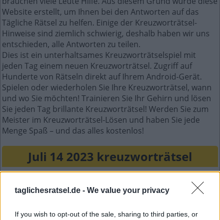
brauchen viele Leute Hilfe. Aus diesem Grund wurde diese
Website erstellt, um Ihnen bei den Antworten auf das
Tägliche Rätsel zu helfen. Einige der Kreuzworträtsel-
Hinweise sind ziemlich schwierig, deshalb haben wir uns
entschieden, alle Antworten zu teilen.
Dies ist ein unterhaltsames Kreuzworträtselspiel mit
jeden Tag einem neuen Kreuzworträtsel. Zugriff auf
Hunderte von Rätseln direkt auf Ihrem Android-Gerät.
Spielen oder wiederholen Sie Ihre Kreuzworträtsel, wann
und wo Sie möchten! Trainieren Sie Ihr Gehirn und lösen
Sie jeden Tag brillante Kreuzworträtsel! Werden Sie zum
Meister im Kreuzworträtsel-Lösen und haben Sie jede
Menge Spaß – und das alles kostenlos!
Juli 14 2023 kreuzworträtsel
A
B
B
A
taglichesratsel.de -
We value your privacy
S
O
A
P
T
O
R
A
If you wish to opt-out of the sale, sharing to third parties, or