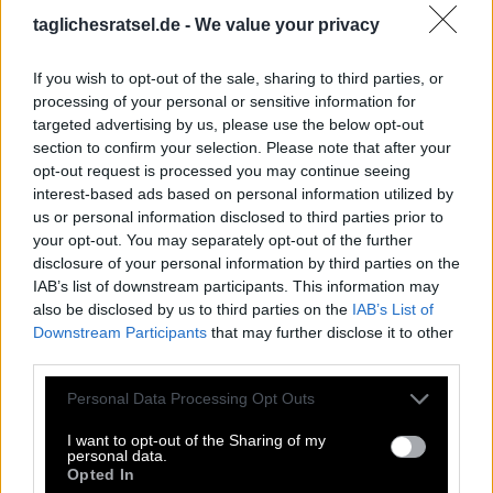
D
I
R
B
taglichesratsel.de -
We value your privacy
F
A
I
R
A
C
K
E
R
If you wish to opt-out of the sale, sharing to third parties, or
H
E
I
M
processing of your personal or sensitive information for
targeted advertising by us, please use the below opt-out
__ culpa, lateinisches Schuldbekenntnis
:
section to confirm your selection. Please note that after your
opt-out request is processed you may continue seeing
M
E
A
interest-based ads based on personal information utilized by
us or personal information disclosed to third parties prior to
Lou __, sang 1972 Walk on the Wild Side
:
your opt-out. You may separately opt-out of the further
disclosure of your personal information by third parties on the
R
E
E
D
IAB’s list of downstream participants. This information may
also be disclosed by us to third parties on the
IAB’s List of
Beim Tratschen erzählt man sich dieses und __
:
Downstream Participants
that may further disclose it to other
third parties.
J
E
N
E
S
Personal Data Processing Opt Outs
Dienstag
:
I want to opt-out of the Sharing of my
D
I
personal data.
Opted In