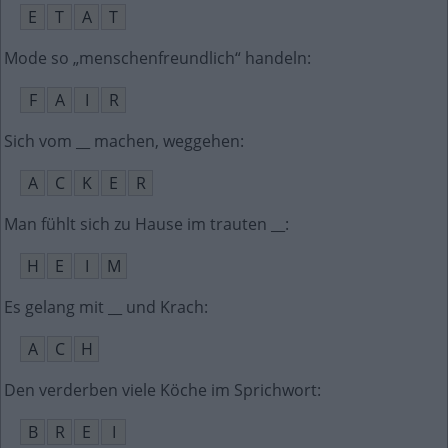
E
T
A
T
Mode so „menschenfreundlich“ handeln
:
F
A
I
R
Sich vom __ machen, weggehen
:
A
C
K
E
R
Man fühlt sich zu Hause im trauten __
:
H
E
I
M
Es gelang mit __ und Krach
:
A
C
H
Den verderben viele Köche im Sprichwort
:
B
R
E
I