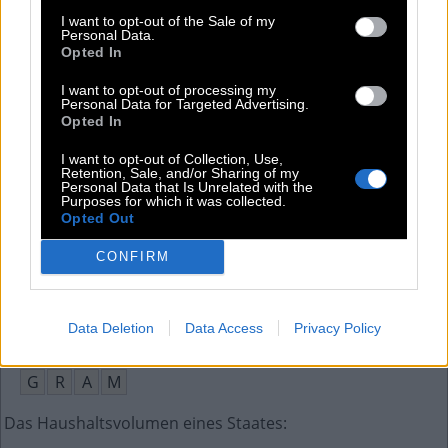
Initialen des Schlagersängers Blanco
:
I want to opt-out of the Sale of my
Personal Data.
R
B
Opted In
Initialen eines WWM-Moderators
:
I want to opt-out of processing my
Personal Data for Targeted Advertising.
Opted In
G
J
I want to opt-out of Collection, Use,
Kurzform für linke Bewegung gegen Faschismus
:
Retention, Sale, and/or Sharing of my
Personal Data that Is Unrelated with the
Purposes for which it was collected.
A
N
T
I
F
A
Opted Out
Bowling: Umwerfen aller Pins beim ersten Wurf
:
CONFIRM
S
T
R
I
K
E
Data Deletion
Data Access
Privacy Policy
Romanfiguren leiden an diesem Kummer
:
G
R
A
M
Das Haushaltsvolumen eines Staates
: