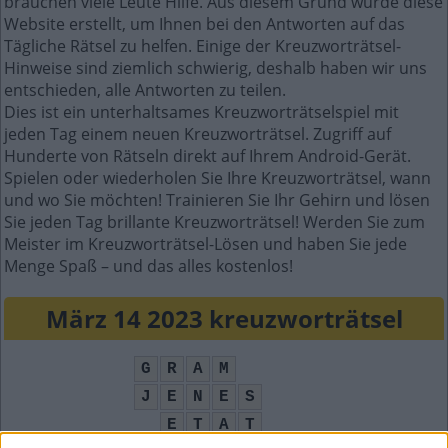
brauchen viele Leute Hilfe. Aus diesem Grund wurde diese
Website erstellt, um Ihnen bei den Antworten auf das
Tägliche Rätsel zu helfen. Einige der Kreuzworträtsel-
Hinweise sind ziemlich schwierig, deshalb haben wir uns
entschieden, alle Antworten zu teilen.
Dies ist ein unterhaltsames Kreuzworträtselspiel mit
jeden Tag einem neuen Kreuzworträtsel. Zugriff auf
Hunderte von Rätseln direkt auf Ihrem Android-Gerät.
Spielen oder wiederholen Sie Ihre Kreuzworträtsel, wann
und wo Sie möchten! Trainieren Sie Ihr Gehirn und lösen
Sie jeden Tag brillante Kreuzworträtsel! Werden Sie zum
Meister im Kreuzworträtsel-Lösen und haben Sie jede
Menge Spaß – und das alles kostenlos!
März 14 2023 kreuzworträtsel
G
R
A
M
J
E
N
E
S
E
T
A
T