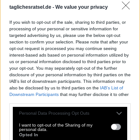
O
P
A
E
A
R
taglichesratsel.de -
We value your privacy
E
R
E
M
I
T
R
A
B
A
T
If you wish to opt-out of the sale, sharing to third parties, or
E
Y
E
D
processing of your personal or sensitive information for
targeted advertising by us, please use the below opt-out
Früher als Straßenbelag verwendete dunkle Masse
:
section to confirm your selection. Please note that after your
opt-out request is processed you may continue seeing
T
E
E
R
interest-based ads based on personal information utilized by
us or personal information disclosed to third parties prior to
Hundert sind zusammen eine Schwedische Krone wert
:
your opt-out. You may separately opt-out of the further
disclosure of your personal information by third parties on the
O
E
R
E
IAB’s list of downstream participants. This information may
also be disclosed by us to third parties on the
IAB’s List of
2. Person Plural Präsens des Verbs essen
:
Downstream Participants
that may further disclose it to other
third parties.
E
S
S
T
Personal Data Processing Opt Outs
Kindersprache für Liebkosung
:
I want to opt-out of the Sharing of my
E
I
A
personal data.
Opted In