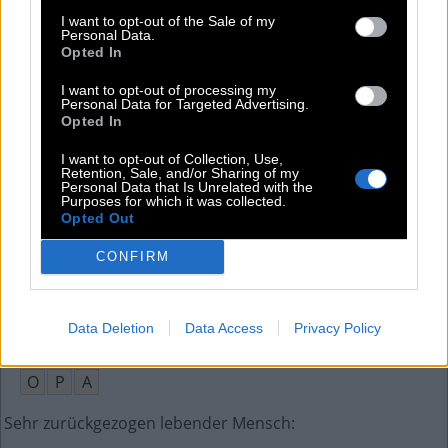
Ohr lautet auf Englisch so
:
I want to opt-out of the Sale of my
Personal Data.
E
A
R
Opted In
Sehr beliebtes E-Gitarren-Modell von Fender
:
I want to opt-out of processing my
Personal Data for Targeted Advertising.
Opted In
S
T
R
A
T
I want to opt-out of Collection, Use,
Unbeweglichkeit bei Lebewesen
:
Retention, Sale, and/or Sharing of my
Personal Data that Is Unrelated with the
Purposes for which it was collected.
S
T
A
R
R
E
Opted Out
Brauch, Tradition
:
CONFIRM
S
I
T
T
E
Data Deletion
Data Access
Privacy Policy
Senior, Großvater
:
O
P
A
Sehr zurückgezogen lebender Mensch
: