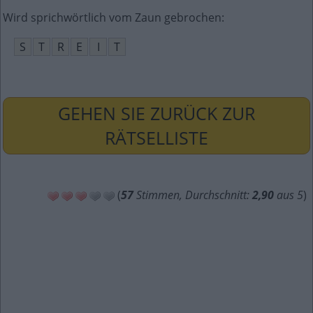
Wird sprichwörtlich vom Zaun gebrochen
:
S
T
R
E
I
T
GEHEN SIE ZURÜCK ZUR
RÄTSELLISTE
(
57
Stimmen, Durchschnitt:
2,90
aus 5
)