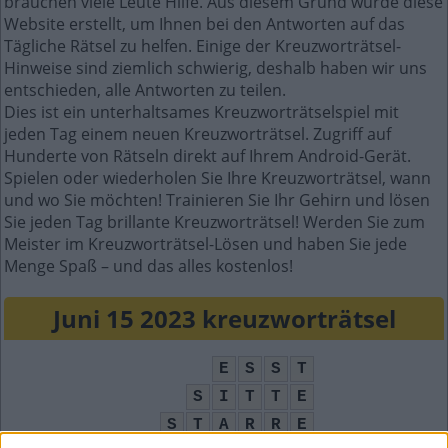
brauchen viele Leute Hilfe. Aus diesem Grund wurde diese
Website erstellt, um Ihnen bei den Antworten auf das
Tägliche Rätsel zu helfen. Einige der Kreuzworträtsel-
Hinweise sind ziemlich schwierig, deshalb haben wir uns
entschieden, alle Antworten zu teilen.
Dies ist ein unterhaltsames Kreuzworträtselspiel mit
jeden Tag einem neuen Kreuzworträtsel. Zugriff auf
Hunderte von Rätseln direkt auf Ihrem Android-Gerät.
Spielen oder wiederholen Sie Ihre Kreuzworträtsel, wann
und wo Sie möchten! Trainieren Sie Ihr Gehirn und lösen
Sie jeden Tag brillante Kreuzworträtsel! Werden Sie zum
Meister im Kreuzworträtsel-Lösen und haben Sie jede
Menge Spaß – und das alles kostenlos!
Juni 15 2023 kreuzworträtsel
E
S
S
T
S
I
T
T
E
S
T
A
R
R
E