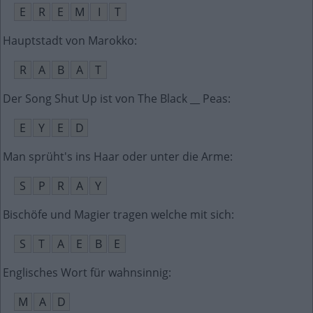
E
R
E
M
I
T
Hauptstadt von Marokko
:
R
A
B
A
T
Der Song Shut Up ist von The Black __ Peas
:
E
Y
E
D
Man sprüht's ins Haar oder unter die Arme
:
S
P
R
A
Y
Bischöfe und Magier tragen welche mit sich
:
S
T
A
E
B
E
Englisches Wort für wahnsinnig
:
M
A
D