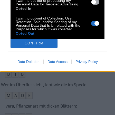
I want to opt-out of processing my
Personal Data for Targeted Advertising.
Opted In
M
A
E
R
Z
I want to opt-out of Collection, Use,
Beim Tischtennis schlägt man einen
:
Retention, Sale, and/or Sharing of my
Personal Data that Is Unrelated with the
Purposes for which it was collected.
B
A
L
L
Opted Out
Fläche im Garten für Blumen oder Gemüse
:
CONFIRM
B
E
E
T
Data Deletion
Data Access
Privacy Policy
Bücherei im Studentenjargon
:
B
I
B
Wer im Überfluss lebt, lebt wie die im Speck
:
M
A
D
E
__ vera, Pflanzenart mit dicken Blättern
: