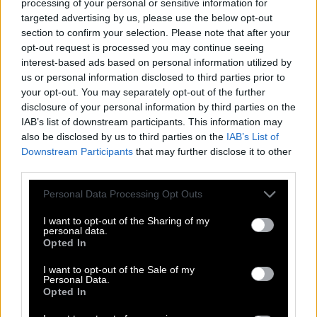
processing of your personal or sensitive information for
B
A
L
L
targeted advertising by us, please use the below opt-out
section to confirm your selection. Please note that after your
I
D
O
L
opt-out request is processed you may continue seeing
B
E
E
T
interest-based ads based on personal information utilized by
us or personal information disclosed to third parties prior to
Verehrte Person, Vorbild
:
your opt-out. You may separately opt-out of the further
disclosure of your personal information by third parties on the
I
D
O
L
IAB’s list of downstream participants. This information may
also be disclosed by us to third parties on the
IAB’s List of
Bruder, mit dem sich Jakob in der Bibel versöhnte
:
Downstream Participants
that may further disclose it to other
third parties.
E
S
A
U
Personal Data Processing Opt Outs
Diese Regel __ leider immer noch
:
I want to opt-out of the Sharing of my
G
I
L
T
personal data.
Opted In
Fragewort für die Frage nach einem Zeitpunkt
:
I want to opt-out of the Sale of my
Personal Data.
W
A
N
N
Opted In
Dritter Monat im Jahr
: