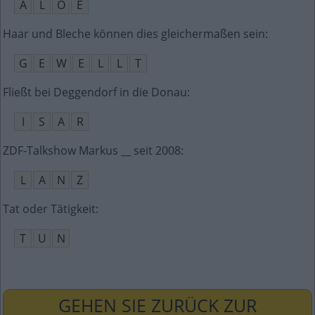
A
L
O
E
Haar und Bleche können dies gleichermaßen sein
:
G
E
W
E
L
L
T
Fließt bei Deggendorf in die Donau
:
I
S
A
R
ZDF-Talkshow Markus __ seit 2008
:
L
A
N
Z
Tat oder Tätigkeit
:
T
U
N
GEHEN SIE ZURÜCK ZUR