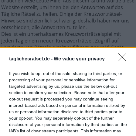
brauchen viele Leute Hilfe. Aus diesem Grund wurde diese
Website erstellt, um Ihnen bei den Antworten auf das
Tägliche Rätsel zu helfen. Einige der Kreuzworträtsel-
Hinweise sind ziemlich schwierig, deshalb haben wir uns
entschieden, alle Antworten zu teilen.
Dies ist ein unterhaltsames Kreuzworträtselspiel mit
jeden Tag einem neuen Kreuzworträtsel. Zugriff auf
Hunderte von Rätseln direkt auf Ihrem Android-Gerät.
Spielen oder wiederholen Sie Ihre Kreuzworträtsel, wann
taglichesratsel.de -
We value your privacy
und wo Sie möchten! Trainieren Sie Ihr Gehirn und lösen
Sie jeden Tag brillante Kreuzworträtsel! Werden Sie zum
Meister im Kreuzworträtsel-Lösen und haben Sie jede
If you wish to opt-out of the sale, sharing to third parties, or
processing of your personal or sensitive information for
Menge Spaß – und das alles kostenlos!
targeted advertising by us, please use the below opt-out
section to confirm your selection. Please note that after your
Mini April 17 2023 kreuzworträtsel
opt-out request is processed you may continue seeing
interest-based ads based on personal information utilized by
us or personal information disclosed to third parties prior to
H
E
M
your opt-out. You may separately opt-out of the further
B
A
N
A
L
disclosure of your personal information by third parties on the
U
L
T
R
A
IAB’s list of downstream participants. This information may