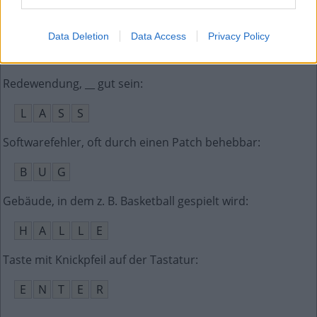
Fremdwort für alltäglich, gewöhnlich
:
Data Deletion
Data Access
Privacy Policy
B
A
N
A
L
Redewendung, __ gut sein
:
L
A
S
S
Softwarefehler, oft durch einen Patch behebbar
:
B
U
G
Gebäude, in dem z. B. Basketball gespielt wird
:
H
A
L
L
E
Taste mit Knickpfeil auf der Tastatur
:
E
N
T
E
R