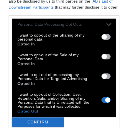
also be disclosed by us to third parties on the
IAB’s List of
G
L
E
I
S
Downstream Participants
that may further disclose it to other
E
R
O
S
third parties.
Deutsche Tankstellenkette von Tamoil
:
Personal Data Processing Opt Outs
H
E
M
I want to opt-out of the Sharing of my
personal data.
Fahrbahn und Halteort für Züge im Bahnhof
:
Opted In
G
L
E
I
S
I want to opt-out of the Sale of my
Personal Data.
Opted In
So sind mehr als 42,195 km lange Marathons
:
I want to opt-out of processing my
U
L
T
R
A
Personal Data for Targeted Advertising.
Opted In
Griechischer Gott der Liebe und Begierde
:
I want to opt-out of Collection, Use,
Retention, Sale, and/or Sharing of my
E
R
O
S
Personal Data that Is Unrelated with the
Purposes for which it was collected.
Opted Out
Super __ Brothers, Nintendo-Videsospiel
:
CONFIRM
M
A
R
I
O