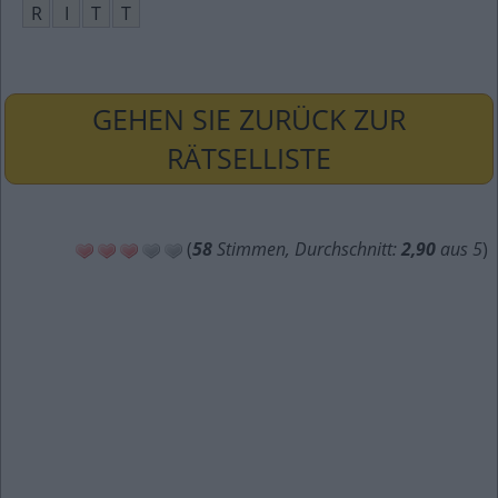
R
I
T
T
GEHEN SIE ZURÜCK ZUR
RÄTSELLISTE
(
58
Stimmen, Durchschnitt:
2,90
aus 5
)