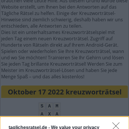
brauchen viele Leute Hilfe. Aus diesem Grund wurde diese
Website erstellt, um Ihnen bei den Antworten auf das
Tägliche Rätsel zu helfen. Einige der Kreuzworträtsel-
Hinweise sind ziemlich schwierig, deshalb haben wir uns
entschieden, alle Antworten zu teilen.
Dies ist ein unterhaltsames Kreuzworträtselspiel mit
jeden Tag einem neuen Kreuzworträtsel. Zugriff auf
Hunderte von Rätseln direkt auf Ihrem Android-Gerät.
Spielen oder wiederholen Sie Ihre Kreuzworträtsel, wann
und wo Sie möchten! Trainieren Sie Ihr Gehirn und lösen
Sie jeden Tag brillante Kreuzworträtsel! Werden Sie zum
Meister im Kreuzworträtsel-Lösen und haben Sie jede
Menge Spaß – und das alles kostenlos!
Oktober 17 2022 kreuzworträtsel
S
A
M
A
X
A
M
E
N
S
A
taglichesratsel.de -
We value your privacy