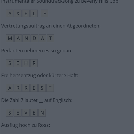
Instrumentaler Soundtracksong zu Beverly Hills Cop
:
A
X
E
L
F
Vertretungsauftrag an einen Abgeordneten
:
M
A
N
D
A
T
Pedanten nehmen es so genau
:
S
E
H
R
Freiheitsentzug oder kürzere Haft
:
A
R
R
E
S
T
Die Zahl 7 lautet __ auf Englisch
:
S
E
V
E
N
Ausflug hoch zu Ross
: