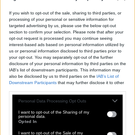
E
L
D
E
R
S
F
A
H
R
E
R
If you wish to opt-out of the sale, sharing to third parties, or
T
R
E
V
I
processing of your personal or sensitive information for
targeted advertising by us, please use the below opt-out
S
E
T
section to confirm your selection. Please note that after your
T
N
T
opt-out request is processed you may continue seeing
interest-based ads based on personal information utilized by
Umsatzstärkstes Versicherungsunternehmen Europas
:
us or personal information disclosed to third parties prior to
your opt-out. You may separately opt-out of the further
A
X
A
disclosure of your personal information by third parties on the
Internationaler Schauspieler, __ Elliott
IAB’s list of downstream participants. This information may
:
also be disclosed by us to third parties on the
IAB’s List of
S
Downstream Participants
A
M
that may further disclose it to other
third parties.
Kantine in einer Universität
:
Personal Data Processing Opt Outs
M
E
N
S
A
I want to opt-out of the Sharing of my
personal data.
Bezeichnung für mormonische Missionare
:
Opted In
E
L
D
E
R
S
I want to opt-out of the Sale of my