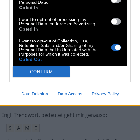
Personal Data.
Opted In
In einem Auto muss diese Person abblenden
:
I want to opt-out of processing my
F
A
H
R
E
R
Personal Data for Targeted Advertising.
Opted In
__-Brunnen, Touristenattraktion in Rom
:
I want to opt-out of Collection, Use,
Retention, Sale, and/or Sharing of my
T
R
E
V
I
Personal Data that Is Unrelated with the
Purposes for which it was collected.
Opted Out
Satz von Gegenständen, die zusammengehören
:
CONFIRM
S
E
T
1863 erstmals synthetisierter Sprengstoff
:
Data Deletion
Data Access
Privacy Policy
T
N
T
Engl. Trendwort, bedeutet geht mir genauso
:
S
A
M
E