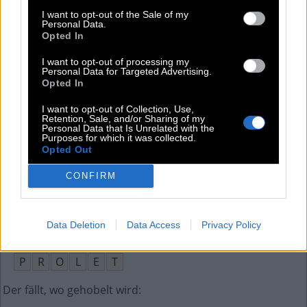
Jared __, bekam 2014 einen Oscar
:
I want to opt-out of the Sale of my
Personal Data.
L
E
T
O
Opted In
Spitzname für den Schauspieler Schwarzenegger
:
I want to opt-out of processing my
Personal Data for Targeted Advertising.
Opted In
A
R
N
I
E
I want to opt-out of Collection, Use,
Domkapitelvorstand in der katholischen Kirche
:
Retention, Sale, and/or Sharing of my
Personal Data that Is Unrelated with the
Purposes for which it was collected.
P
R
O
P
S
T
Opted Out
Akronym für die New York Fashion Week
:
CONFIRM
N
Y
F
W
Data Deletion
Data Access
Privacy Policy
Angehöriger der Arbeiterklasse
:
P
R
O
L
E
T
Der fällt, wo gehobelt wird
: