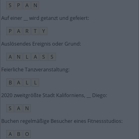
S
P
A
N
Auf einer __ wird getanzt und gefeiert
:
P
A
R
T
Y
Auslösendes Ereignis oder Grund
:
A
N
L
A
S
S
Feierliche Tanzveranstaltung
:
B
A
L
L
2020 zweitgrößte Stadt Kaliforniens, __ Diego
:
S
A
N
Buchen regelmäßige Besucher eines Fitnessstudios
:
A
B
O