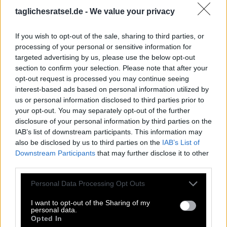
B
R
O
P
A
W
taglichesratsel.de -
We value your privacy
A
N
L
A
S
S
L
I
E
B
T
If you wish to opt-out of the sale, sharing to third parties, or
L
E
T
O
processing of your personal or sensitive information for
targeted advertising by us, please use the below opt-out
Was sich __, das neckt sich
:
section to confirm your selection. Please note that after your
opt-out request is processed you may continue seeing
L
I
E
B
T
interest-based ads based on personal information utilized by
us or personal information disclosed to third parties prior to
Römischer Kaiser von 896–899: __ von Kärnten
:
your opt-out. You may separately opt-out of the further
disclosure of your personal information by third parties on the
A
R
N
O
L
F
IAB’s list of downstream participants. This information may
also be disclosed by us to third parties on the
IAB’s List of
Ugs. wie Brudi, nur englischer
:
Downstream Participants
that may further disclose it to other
third parties.
B
R
O
Personal Data Processing Opt Outs
Kinderserie mit Hunden, __ Patrol
:
I want to opt-out of the Sharing of my
P
A
W
personal data.
Opted In