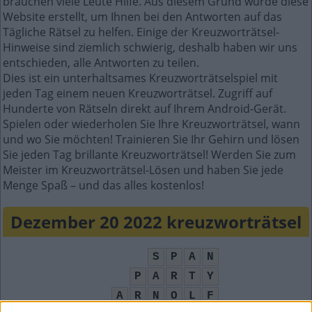
brauchen viele Leute Hilfe. Aus diesem Grund wurde diese
Website erstellt, um Ihnen bei den Antworten auf das
Tägliche Rätsel zu helfen. Einige der Kreuzworträtsel-
Hinweise sind ziemlich schwierig, deshalb haben wir uns
entschieden, alle Antworten zu teilen.
Dies ist ein unterhaltsames Kreuzworträtselspiel mit
jeden Tag einem neuen Kreuzworträtsel. Zugriff auf
Hunderte von Rätseln direkt auf Ihrem Android-Gerät.
Spielen oder wiederholen Sie Ihre Kreuzworträtsel, wann
und wo Sie möchten! Trainieren Sie Ihr Gehirn und lösen
Sie jeden Tag brillante Kreuzworträtsel! Werden Sie zum
Meister im Kreuzworträtsel-Lösen und haben Sie jede
Menge Spaß – und das alles kostenlos!
Dezember 20 2022 kreuzworträtsel
S
P
A
N
P
A
R
T
Y
A
R
N
O
L
F