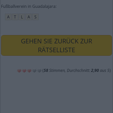
Fußballverein in Guadalajara
:
A
T
L
A
S
GEHEN SIE ZURÜCK ZUR
RÄTSELLISTE
(
58
Stimmen, Durchschnitt:
2,90
aus 5
)