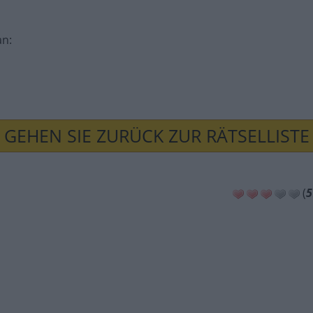
an
:
GEHEN SIE ZURÜCK ZUR RÄTSELLISTE
(
5