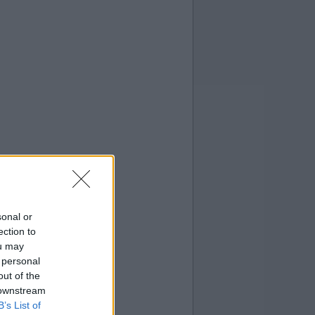
sonal or
ection to
ou may
 personal
out of the
 downstream
B’s List of