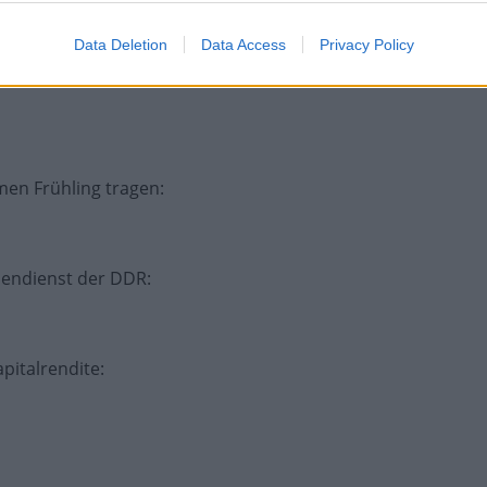
nausschuss
:
Data Deletion
Data Access
Privacy Policy
men Frühling tragen
:
iendienst der DDR
:
apitalrendite
: