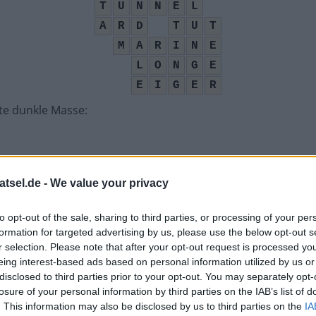
T
U
N
N
E
L
A
R
D
T
U
T
M
A
R
I
N
E
L
O
N
G
E
E
I
G
E
R
te dunkle Masse
:
ens
:
atsel.de -
We value your privacy
to opt-out of the sale, sharing to third parties, or processing of your per
be
:
formation for targeted advertising by us, please use the below opt-out s
r selection. Please note that after your opt-out request is processed y
eing interest-based ads based on personal information utilized by us or
disclosed to third parties prior to your opt-out. You may separately opt-
tem des Maulwurfs
:
losure of your personal information by third parties on the IAB’s list of
. This information may also be disclosed by us to third parties on the
IA