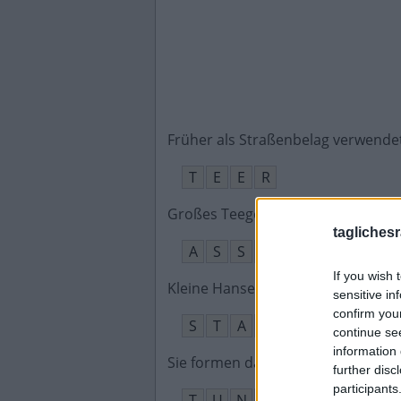
Früher als Straßenbelag verwende
T
E
E
R
Großes Teegebiet im Norden Indi
taglichesr
A
S
S
A
M
If you wish 
Kleine Hansestadt an der Unterel
sensitive in
confirm you
S
T
A
D
E
continue se
information 
Sie formen das unterirdische Sys
further disc
participants
T
U
N
N
E
L