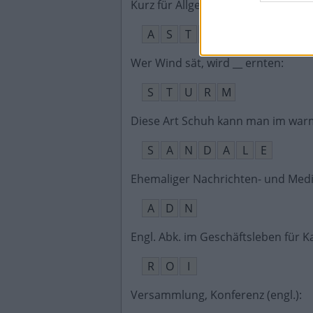
Kurz für Allgemeiner Studierende
A
S
T
A
Wer Wind sät, wird __ ernten
:
S
T
U
R
M
Diese Art Schuh kann man im war
S
A
N
D
A
L
E
Ehemaliger Nachrichten- und Med
A
D
N
Engl. Abk. im Geschäftsleben für K
R
O
I
Versammlung, Konferenz (engl.)
: