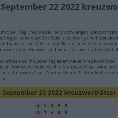
l September 22 2022 kreuzwo
e im Spiel „Tägliches Rätsel“ beim schwierigen Kreuzworträt
e Sorgen, es ist okay. Das Spiel ist schwierig und herausfo
rund wurde diese Website erstellt, um Ihnen bei den Antwort
reuzworträtsel-Hinweise sind ziemlich schwierig, deshalb ha
worträtselspiel mit jeden Tag einem neuen Kreuzworträtsel. 
ielen oder wiederholen Sie Ihre Kreuzworträtsel, wann und 
illante Kreuzworträtsel! Werden Sie zum Meister im Kreuzwo
los!
September 22 2022 kreuzworträtsel
A
S
S
A
M
S
T
A
D
E