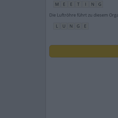
M
E
E
T
I
N
G
Die Luftröhre führt zu diesem Org
L
U
N
G
E