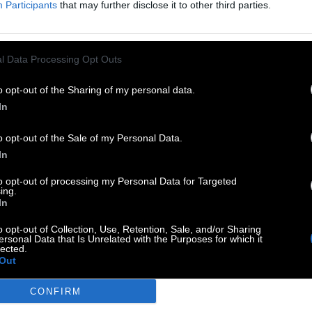
Participants
that may further disclose it to other third parties.
unkverbund
:
l Data Processing Opt Outs
o opt-out of the Sharing of my personal data.
In
o opt-out of the Sale of my Personal Data.
In
to opt-out of processing my Personal Data for Targeted
ing.
In
o opt-out of Collection, Use, Retention, Sale, and/or Sharing
ersonal Data that Is Unrelated with the Purposes for which it
lected.
Nordwand
:
Out
CONFIRM