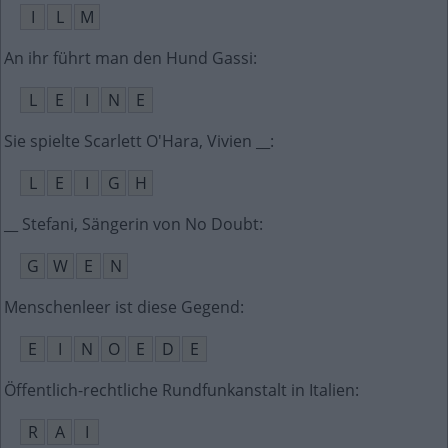
I
L
M
An ihr führt man den Hund Gassi
:
L
E
I
N
E
Sie spielte Scarlett O'Hara, Vivien __
:
L
E
I
G
H
__ Stefani, Sängerin von No Doubt
:
G
W
E
N
Menschenleer ist diese Gegend
:
E
I
N
O
E
D
E
Öffentlich-rechtliche Rundfunkanstalt in Italien
:
R
A
I