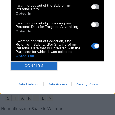
Fahrbahn und Halteort für Züge im Bahnhof
:
I want to opt-out of the Sale of my
Personal Data.
G
L
E
I
S
Opted In
Deutsche Warenhauskette bis 1993
:
I want to opt-out of processing my
Personal Data for Targeted Advertising.
Opted In
H
E
R
T
I
E
I want to opt-out of Collection, Use,
Übliche Abkürzung für nichtstaatliche Organisation
:
Retention, Sale, and/or Sharing of my
Personal Data that Is Unrelated with the
Purposes for which it was collected.
N
G
O
Opted Out
Hubert Kah wollte 1983 __ nur mit Erika ...
:
CONFIRM
E
I
N
M
A
L
Data Deletion
Data Access
Privacy Policy
Beginnen, anfangen
:
S
T
A
R
T
E
N
Nebenfluss der Saale in Weimar
: