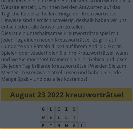
brauchen viele Leute Hilfe. Aus diesem Grund wurde diese
Website erstellt, um Ihnen bei den Antworten auf das
Tägliche Rätsel zu helfen. Einige der Kreuzworträtsel-
Hinweise sind ziemlich schwierig, deshalb haben wir uns
entschieden, alle Antworten zu teilen.
Dies ist ein unterhaltsames Kreuzworträtselspiel mit
jeden Tag einem neuen Kreuzworträtsel. Zugriff auf
Hunderte von Rätseln direkt auf Ihrem Android-Gerät.
Spielen oder wiederholen Sie Ihre Kreuzworträtsel, wann
und wo Sie möchten! Trainieren Sie Ihr Gehirn und lösen
Sie jeden Tag brillante Kreuzworträtsel! Werden Sie zum
Meister im Kreuzworträtsel-Lösen und haben Sie jede
Menge Spaß – und das alles kostenlos!
August 23 2022 kreuzworträtsel
G
L
E
I
S
W
E
I
L
T
E
I
N
M
A
L