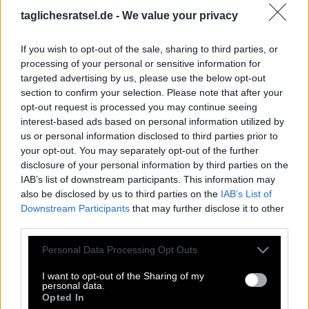
N
G
O
R
E
S
taglichesratsel.de -
We value your privacy
H
E
R
T
I
E
D
A
E
N
E
If you wish to opt-out of the sale, sharing to third parties, or
E
I
N
E
N
processing of your personal or sensitive information for
targeted advertising by us, please use the below opt-out
In medias __, lateinisch für mitten in die Dinge
:
section to confirm your selection. Please note that after your
opt-out request is processed you may continue seeing
R
E
S
interest-based ads based on personal information utilized by
us or personal information disclosed to third parties prior to
Wer tot ist, __ nicht mehr unter den Lebenden
:
your opt-out. You may separately opt-out of the further
disclosure of your personal information by third parties on the
W
E
I
L
T
IAB’s list of downstream participants. This information may
also be disclosed by us to third parties on the
IAB’s List of
Zusammenführen, Spaltung überwinden
:
Downstream Participants
that may further disclose it to other
third parties.
E
I
N
E
N
Personal Data Processing Opt Outs
Aus z. B. Kopenhagen oder Jütland stammende Person
:
I want to opt-out of the Sharing of my
D
A
E
N
E
personal data.
Opted In