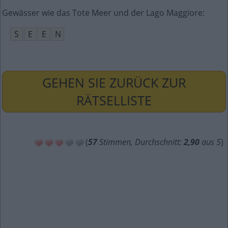
Gewässer wie das Tote Meer und der Lago Maggiore
:
S
E
E
N
GEHEN SIE ZURÜCK ZUR
RÄTSELLISTE
(
57
Stimmen, Durchschnitt:
2,90
aus 5
)