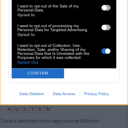
Segelbegriff: Tau oder Kette ablaufen lassen
:
I want to opt-out of the Sale of my
Personal Data.
F
I
E
R
E
N
Opted In
In den __ sein, finanziell Verlust erwirtschaften
:
I want to opt-out of processing my
Personal Data for Targeted Advertising.
Opted In
M
I
E
S
E
N
I want to opt-out of Collection, Use,
Song von Queen, The __ Must Go On
:
Retention, Sale, and/or Sharing of my
Personal Data that Is Unrelated with the
Purposes for which it was collected.
S
H
O
W
Opted Out
Fußballsendung auf Sat1
:
CONFIRM
R
A
N
Data Deletion
Data Access
Privacy Policy
Autorin von Stolz und Vorurteil (1813): Jane __
:
A
U
S
T
E
N
Daraus bestehen nicht-vegetarische Bällchen
: