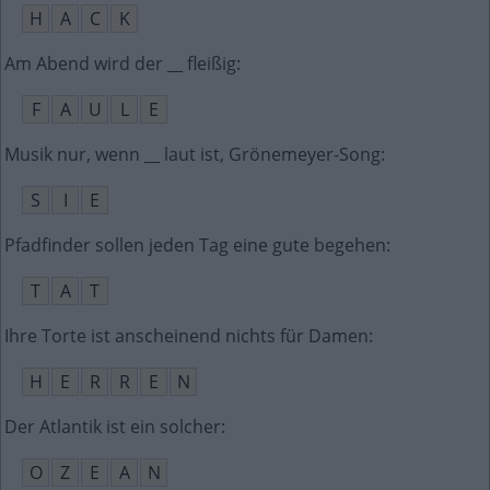
H
A
C
K
Am Abend wird der __ fleißig
:
F
A
U
L
E
Musik nur, wenn __ laut ist, Grönemeyer-Song
:
S
I
E
Pfadfinder sollen jeden Tag eine gute begehen
:
T
A
T
Ihre Torte ist anscheinend nichts für Damen
:
H
E
R
R
E
N
Der Atlantik ist ein solcher
:
O
Z
E
A
N