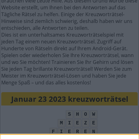
brauchen viele Leute Hilfe. Aus diesem Grund wurde diese
Website erstellt, um Ihnen bei den Antworten auf das
Tägliche Rätsel zu helfen. Einige der Kreuzworträtsel-
Hinweise sind ziemlich schwierig, deshalb haben wir uns
entschieden, alle Antworten zu teilen.
Dies ist ein unterhaltsames Kreuzworträtselspiel mit
jeden Tag einem neuen Kreuzworträtsel. Zugriff auf
Hunderte von Rätseln direkt auf Ihrem Android-Gerät.
Spielen oder wiederholen Sie Ihre Kreuzworträtsel, wann
und wo Sie möchten! Trainieren Sie Ihr Gehirn und lösen
Sie jeden Tag brillante Kreuzworträtsel! Werden Sie zum
Meister im Kreuzworträtsel-Lösen und haben Sie jede
Menge Spaß – und das alles kostenlos!
Januar 23 2023 kreuzworträtsel
S
H
O
W
M
I
E
Z
E
F
I
E
R
E
N