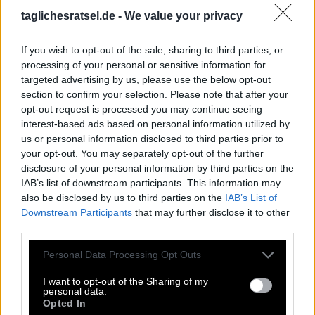
H
A
E
R
A
N
taglichesratsel.de -
We value your privacy
A
U
S
T
E
N
C
L
E
A
N
If you wish to opt-out of the sale, sharing to third parties, or
K
E
N
T
processing of your personal or sensitive information for
targeted advertising by us, please use the below opt-out
Dieses Fragewort gibt es ähnlich in allen Sprachen
:
section to confirm your selection. Please note that after your
opt-out request is processed you may continue seeing
H
A
E
interest-based ads based on personal information utilized by
us or personal information disclosed to third parties prior to
So ist ein Sportler, der nicht gedopt ist (engl.)
:
your opt-out. You may separately opt-out of the further
disclosure of your personal information by third parties on the
C
L
E
A
N
IAB’s list of downstream participants. This information may
also be disclosed by us to third parties on the
IAB’s List of
Clark __, verwandelt sich im Comic in Superman
:
Downstream Participants
that may further disclose it to other
third parties.
K
E
N
T
Personal Data Processing Opt Outs
Allgemeiner Kosename für eine Katze
:
I want to opt-out of the Sharing of my
M
I
E
Z
E
personal data.
Opted In