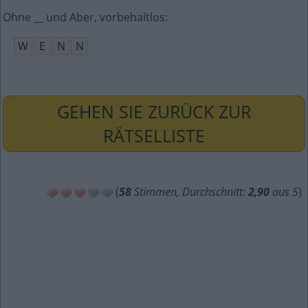
Ohne __ und Aber, vorbehaltlos
:
W
E
N
N
GEHEN SIE ZURÜCK ZUR
RÄTSELLISTE
(
58
Stimmen, Durchschnitt:
2,90
aus 5
)