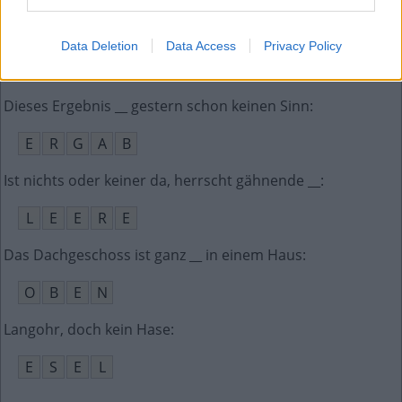
Dum spiro __, lat. solange ich atme, hoffe ich
:
Data Deletion
Data Access
Privacy Policy
S
P
E
R
O
Dieses Ergebnis __ gestern schon keinen Sinn
:
E
R
G
A
B
Ist nichts oder keiner da, herrscht gähnende __
:
L
E
E
R
E
Das Dachgeschoss ist ganz __ in einem Haus
:
O
B
E
N
Langohr, doch kein Hase
:
E
S
E
L