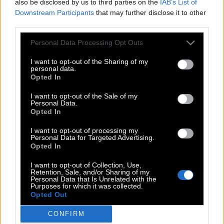
also be disclosed by us to third parties on the
IAB’s List of
L
E
E
R
E
Downstream Participants
that may further disclose it to other
E
L
A
N
third parties.
Matrosen, die alles Zeug setzen, setzen alle __
:
Personal Data Processing Opt Outs
S
E
G
E
L
I want to opt-out of the Sharing of my
personal data.
2. Person Plural Präsens des Verbs essen
:
Opted In
E
S
S
T
I want to opt-out of the Sale of my
Personal Data.
Opted In
Schwung, mit dem man an etwas herangeht
:
I want to opt-out of processing my
E
L
A
N
Personal Data for Targeted Advertising.
Opted In
Fluss durch Berlin
:
I want to opt-out of Collection, Use,
Retention, Sale, and/or Sharing of my
S
P
R
E
E
Personal Data that Is Unrelated with the
Purposes for which it was collected.
Opted Out
Geräusch für Trompeten; große Aufregung
:
CONFIRM
T
R
A
R
A