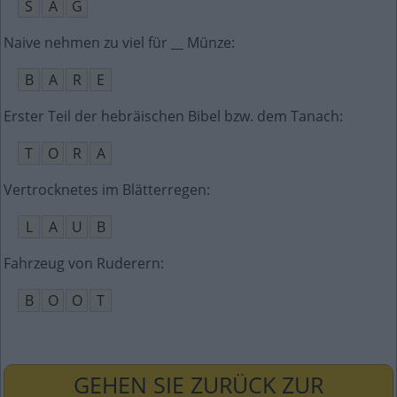
S
A
G
Naive nehmen zu viel für __ Münze
:
B
A
R
E
Erster Teil der hebräischen Bibel bzw. dem Tanach
:
T
O
R
A
Vertrocknetes im Blätterregen
:
L
A
U
B
Fahrzeug von Ruderern
:
B
O
O
T
GEHEN SIE ZURÜCK ZUR