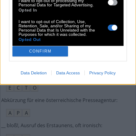
I want to opt-out of processing my
Personal Data for Targeted Advertising.
Opted In
S
C
A
R
I want to opt-out of Collection, Use,
Alte Einheit für Luftdruckmessung
:
Retention, Sale, and/or Sharing of my
Personal Data that Is Unrelated with the
Purposes for which it was collected.
A
T
U
E
Opted Out
So sind Baumstämme ohne Zweige
:
CONFIRM
A
S
T
F
R
E
I
Data Deletion
Data Access
Privacy Policy
__-1, Name des Autos im Film Ghostbusters (1984)
:
E
C
T
O
Abkürzung für eine österreichische Presseagentur
:
A
P
A
__ bloß!, Ausruf des Erstaunens, oft ironisch
: