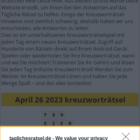
brauchen viele Leute Hilfe. Aus diesem Grund wurde diese
Website erstellt, um Ihnen bei den Antworten auf das
Tägliche Rätsel zu helfen. Einige der Kreuzworträtsel-
Hinweise sind ziemlich schwierig, deshalb haben wir uns
entschieden, alle Antworten zu teilen.
Dies ist ein unterhaltsames Kreuzworträtselspiel mit
jeden Tag einem neuen Kreuzworträtsel. Zugriff auf
Hunderte von Rätseln direkt auf Ihrem Android-Gerät.
Spielen oder wiederholen Sie Ihre Kreuzworträtsel, wann
und wo Sie möchten! Trainieren Sie Ihr Gehirn und lösen
Sie jeden Tag brillante Kreuzworträtsel! Werden Sie zum
Meister im Kreuzworträtsel-Lösen und haben Sie jede
Menge Spaß – und das alles kostenlos!
April 26 2023 kreuzworträtsel
F
D
H
E
I
E
R
A
N
R
U
F
taglichesratsel.de -
We value your privacy