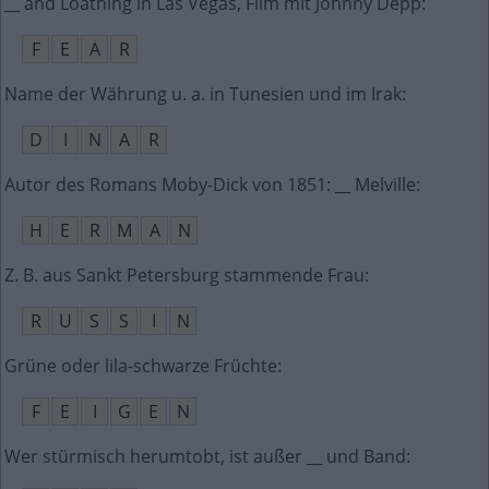
__ and Loathing in Las Vegas, Film mit Johnny Depp
:
F
E
A
R
Name der Währung u. a. in Tunesien und im Irak
:
D
I
N
A
R
Autor des Romans Moby-Dick von 1851: __ Melville
:
H
E
R
M
A
N
Z. B. aus Sankt Petersburg stammende Frau
:
R
U
S
S
I
N
Grüne oder lila-schwarze Früchte
:
F
E
I
G
E
N
Wer stürmisch herumtobt, ist außer __ und Band
: