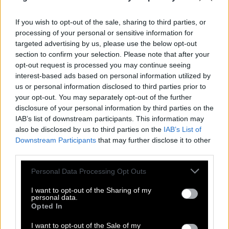
R
A
M
S
E
S
R
A
S
I
E
R
If you wish to opt-out of the sale, sharing to third parties, or
N
I
G
R
A
processing of your personal or sensitive information for
targeted advertising by us, please use the below opt-out
N
E
I
N
section to confirm your selection. Please note that after your
N
E
D
opt-out request is processed you may continue seeing
interest-based ads based on personal information utilized by
Dieses Auto wurde in __ produziert
:
us or personal information disclosed to third parties prior to
your opt-out. You may separately opt-out of the further
S
E
R
I
E
disclosure of your personal information by third parties on the
Übliche Abkürzung für eine beliebte Basis-Diät
IAB’s list of downstream participants. This information may
:
also be disclosed by us to third parties on the
IAB’s List of
F
Downstream Participants
D
H
that may further disclose it to other
third parties.
Geburtshelferkröten tragen ihre mit sich herum
:
Personal Data Processing Opt Outs
E
I
E
R
I want to opt-out of the Sharing of my
personal data.
Gespräch mit einem Telefon
:
Opted In
A
N
R
U
F
I want to opt-out of the Sale of my