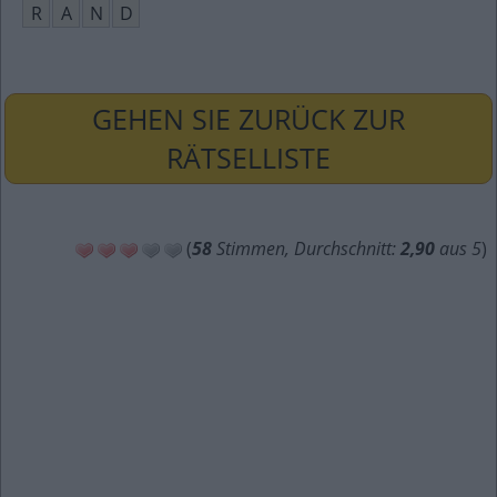
R
A
N
D
GEHEN SIE ZURÜCK ZUR
RÄTSELLISTE
(
58
Stimmen, Durchschnitt:
2,90
aus 5
)