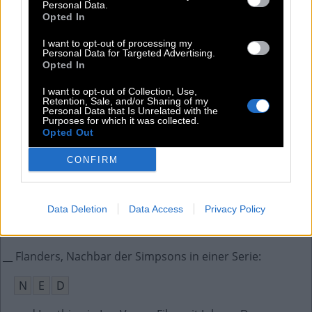
Personal Data.
Opted In
Altägyptischer König
:
I want to opt-out of processing my
R
A
M
S
E
S
Personal Data for Targeted Advertising.
Opted In
Aftershave ist dieses Wasser
:
I want to opt-out of Collection, Use,
Retention, Sale, and/or Sharing of my
R
A
S
I
E
R
Personal Data that Is Unrelated with the
Purposes for which it was collected.
Opted Out
Porta __, römisches Stadttor in Trier
:
CONFIRM
N
I
G
R
A
Gutmütige können dieses Wort nicht sagen
:
Data Deletion
Data Access
Privacy Policy
N
E
I
N
__ Flanders, Nachbar der Simpsons in einer Serie
:
N
E
D