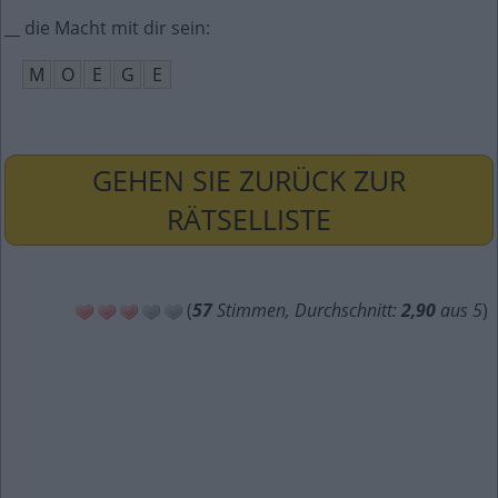
__ die Macht mit dir sein
:
M
O
E
G
E
GEHEN SIE ZURÜCK ZUR
RÄTSELLISTE
(
57
Stimmen, Durchschnitt:
2,90
aus 5
)