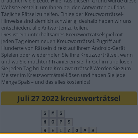
brauchen viele Leute Hilfe. Aus diesem Grund wurde diese
Website erstellt, um Ihnen bei den Antworten auf das
Tägliche Rätsel zu helfen. Einige der Kreuzworträtsel-
Hinweise sind ziemlich schwierig, deshalb haben wir uns
entschieden, alle Antworten zu teilen.
Dies ist ein unterhaltsames Kreuzworträtselspiel mit
jeden Tag einem neuen Kreuzworträtsel. Zugriff auf
Hunderte von Rätseln direkt auf Ihrem Android-Gerät.
Spielen oder wiederholen Sie Ihre Kreuzworträtsel, wann
und wo Sie möchten! Trainieren Sie Ihr Gehirn und lösen
Sie jeden Tag brillante Kreuzworträtsel! Werden Sie zum
Meister im Kreuzworträtsel-Lösen und haben Sie jede
Menge Spaß – und das alles kostenlos!
Juli 27 2022 kreuzworträtsel
S
M
S
H
O
P
S
R
E
I
Z
G
A
S