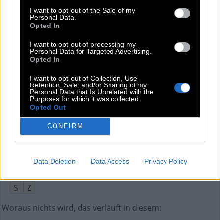
Messenger lassen sie langsam aussterben
:
I want to opt-out of the Sale of my
Personal Data.
S
M
S
Opted In
Chemischer Stoff, der Augen und Atmung angreift
:
I want to opt-out of processing my
Personal Data for Targeted Advertising.
Opted In
R
E
I
Z
G
A
S
I want to opt-out of Collection, Use,
Umkippen bei Schiffen
:
Retention, Sale, and/or Sharing of my
Personal Data that Is Unrelated with the
Purposes for which it was collected.
K
E
N
T
E
R
N
Opted Out
1,5-__-Ziel, Grenzwert der Klimaerwärmung
:
CONFIRM
G
R
A
D
Data Deletion
Data Access
Privacy Policy
Abkürz. in Wohnungsanzeigen für Schlafzimmer
:
S
Z
Woraus nichts wird, das verläuft in diesem
: