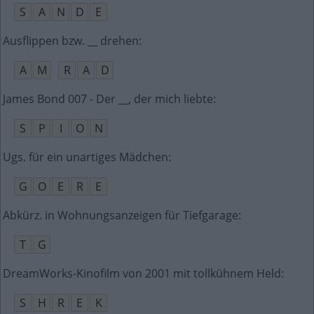
S
A
N
D
E
Ausflippen bzw. __ drehen
:
A
M
R
A
D
James Bond 007 - Der __, der mich liebte
:
S
P
I
O
N
Ugs. für ein unartiges Mädchen
:
G
O
E
R
E
Abkürz. in Wohnungsanzeigen für Tiefgarage
:
T
G
DreamWorks-Kinofilm von 2001 mit tollkühnem Held
:
S
H
R
E
K