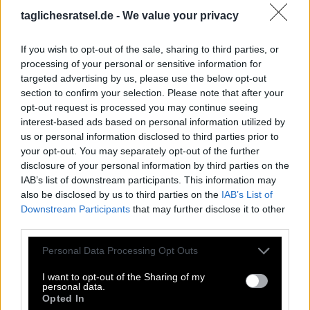
E
G
O
O
M
A
taglichesratsel.de -
We value your privacy
K
E
N
T
E
R
N
G
R
A
D
If you wish to opt-out of the sale, sharing to third parties, or
E
D
E
processing of your personal or sensitive information for
targeted advertising by us, please use the below opt-out
Lied von Elton John; das Selbst
:
section to confirm your selection. Please note that after your
opt-out request is processed you may continue seeing
E
G
O
interest-based ads based on personal information utilized by
us or personal information disclosed to third parties prior to
Wen die Polizei verhaftet, den nimmt sie __
:
your opt-out. You may separately opt-out of the further
disclosure of your personal information by third parties on the
H
O
P
S
IAB’s list of downstream participants. This information may
also be disclosed by us to third parties on the
IAB’s List of
Kinderlied, meine __ fährt im Hühnerstall Motorrad
:
Downstream Participants
that may further disclose it to other
third parties.
O
M
A
Personal Data Processing Opt Outs
Sudel-__, Spottname für Karl-Eduard von Schnitzler
:
I want to opt-out of the Sharing of my
E
D
E
personal data.
Opted In