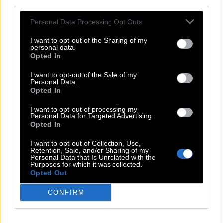
third parties.
A
R
M
E
U
R
I
Personal Data Processing Opt Outs
Diese dt. Partei gilt als Nachfolgepartei der KPD
:
I want to opt-out of the Sharing of my
personal data.
D
K
P
Opted In
Älterer Bruder von Jakob im Alten Testament
:
I want to opt-out of the Sale of my
Personal Data.
Opted In
E
S
A
U
I want to opt-out of processing my
__ Geller, Löffel verbiegender Mentalist
:
Personal Data for Targeted Advertising.
Opted In
U
R
I
I want to opt-out of Collection, Use,
Retention, Sale, and/or Sharing of my
Genre der ARD-Serie Tatort
:
Personal Data that Is Unrelated with the
Purposes for which it was collected.
Opted Out
K
R
I
M
I
CONFIRM
Wer hilft, greift jemandem unter diese
:
A
R
M
E