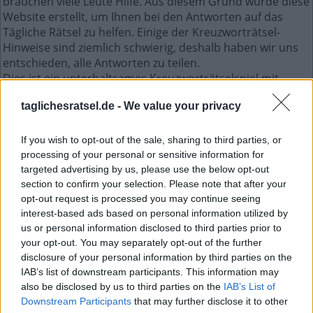
brauchen viele Leute Hilfe. Aus diesem Grund wurde diese
Website erstellt, um Ihnen bei den Antworten auf das
Tägliche Rätsel zu helfen. Einige der Kreuzworträtsel-
Hinweise sind ziemlich schwierig, deshalb haben wir uns
entschieden, alle Antworten zu teilen.
Dies ist ein unterhaltsames Kreuzworträtselspiel mit
jeden Tag einem neuen Kreuzworträtsel. Zugriff auf
taglichesratsel.de -
We value your privacy
Hunderte von Rätseln direkt auf Ihrem Android-Gerät.
Spielen oder wiederholen Sie Ihre Kreuzworträtsel, wann
und wo Sie möchten! Trainieren Sie Ihr Gehirn und lösen
If you wish to opt-out of the sale, sharing to third parties, or
Sie jeden Tag brillante Kreuzworträtsel! Werden Sie zum
processing of your personal or sensitive information for
Meister im Kreuzworträtsel-Lösen und haben Sie jede
targeted advertising by us, please use the below opt-out
Menge Spaß – und das alles kostenlos!
section to confirm your selection. Please note that after your
opt-out request is processed you may continue seeing
interest-based ads based on personal information utilized by
Mini Juli 27 2022 kreuzworträtsel
us or personal information disclosed to third parties prior to
your opt-out. You may separately opt-out of the further
disclosure of your personal information by third parties on the
D
K
P
IAB’s list of downstream participants. This information may
E
U
R
O
also be disclosed by us to third parties on the
IAB’s List of
S
E
I
S
Downstream Participants
that may further disclose it to other