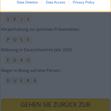
Data Deletion
Data Access
Privacy Policy
Die Zahl 6 lautet __ auf Spanisch
:
S
E
I
S
Körperhaltung zur positiven Präsentation
:
P
O
S
E
Währung in Deutschland im Jahr 2020
:
E
U
R
O
Mager in Bezug auf eine Person
:
D
U
E
R
R
GEHEN SIE ZURÜCK ZUR