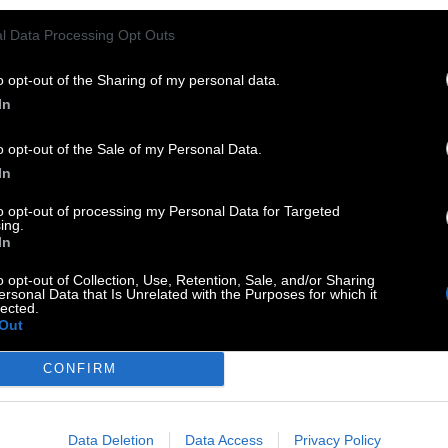
l Data Processing Opt Outs
o opt-out of the Sharing of my personal data.
In
o opt-out of the Sale of my Personal Data.
In
isch
:
to opt-out of processing my Personal Data for Targeted
ing.
In
d Keanu Reeves
:
o opt-out of Collection, Use, Retention, Sale, and/or Sharing
ersonal Data that Is Unrelated with the Purposes for which it
lected.
Out
CONFIRM
Meyer-Landrut
:
Data Deletion
Data Access
Privacy Policy