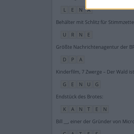
L
E
N
A
Behälter mit Schlitz für Stimmzette
U
R
N
E
Größte Nachrichtenagentur der B
D
P
A
Kinderfilm, 7 Zwerge – Der Wald ist
G
E
N
U
G
Endstück des Brotes
:
K
A
N
T
E
N
Bill __, einer der Gründer von Micr