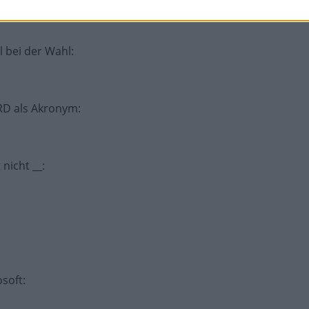
l bei der Wahl
:
RD als Akronym
:
 nicht __
:
osoft
: