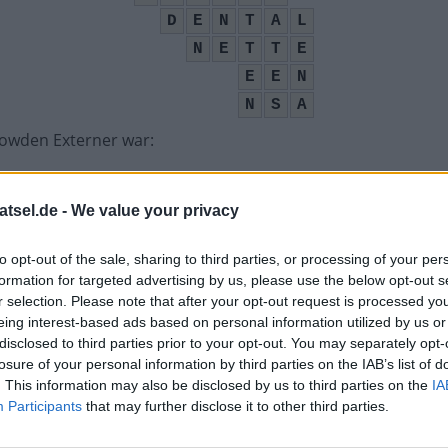
D
E
N
T
A
L
N
E
T
T
E
E
E
N
N
S
A
owden Externer war
:
atsel.de -
We value your privacy
schaftsbund
:
to opt-out of the sale, sharing to third parties, or processing of your per
formation for targeted advertising by us, please use the below opt-out s
r selection. Please note that after your opt-out request is processed y
Medien in Dt.
:
eing interest-based ads based on personal information utilized by us or
disclosed to third parties prior to your opt-out. You may separately opt-
losure of your personal information by third parties on the IAB’s list of
. This information may also be disclosed by us to third parties on the
IA
Participants
that may further disclose it to other third parties.