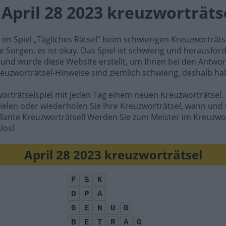
 April 28 2023 kreuzworträt
e im Spiel „Tägliches Rätsel“ beim schwierigen Kreuzworträt
e Sorgen, es ist okay. Das Spiel ist schwierig und herausfo
rund wurde diese Website erstellt, um Ihnen bei den Antwort
reuzworträtsel-Hinweise sind ziemlich schwierig, deshalb ha
worträtselspiel mit jeden Tag einem neuen Kreuzworträtsel. 
ielen oder wiederholen Sie Ihre Kreuzworträtsel, wann und 
illante Kreuzworträtsel! Werden Sie zum Meister im Kreuzwo
los!
April 28 2023 kreuzworträtsel
F
S
K
D
P
A
G
E
N
U
G
B
E
T
R
A
G