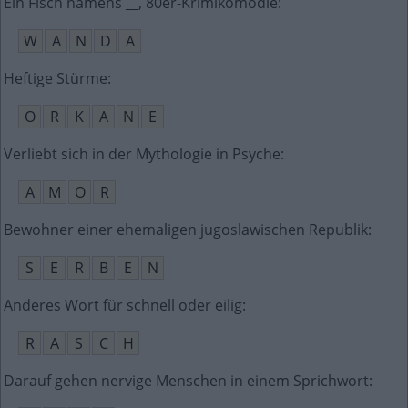
Ein Fisch namens __, 80er-Krimikomödie
:
W
A
N
D
A
Heftige Stürme
:
O
R
K
A
N
E
Verliebt sich in der Mythologie in Psyche
:
A
M
O
R
Bewohner einer ehemaligen jugoslawischen Republik
:
S
E
R
B
E
N
Anderes Wort für schnell oder eilig
:
R
A
S
C
H
Darauf gehen nervige Menschen in einem Sprichwort
: