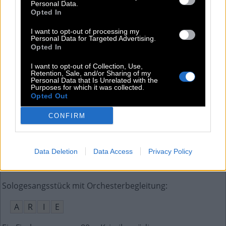
Personal Data.
Opted In
Winterjacke mit Kapuze
:
I want to opt-out of processing my
A
N
O
R
A
K
Personal Data for Targeted Advertising.
Opted In
Grüne Schotenfrucht
:
I want to opt-out of Collection, Use,
Retention, Sale, and/or Sharing of my
E
R
B
S
E
Personal Data that Is Unrelated with the
Purposes for which it was collected.
Opted Out
Langes __, Stelle schräg hinter dem Torwart im Tor
:
CONFIRM
E
C
K
Akronym des englischen National Health Service
:
Data Deletion
Data Access
Privacy Policy
N
H
S
Sologesangsstück mit Orchesterbegleitung
:
A
R
I
E