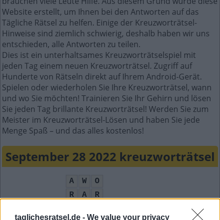
brauchen viele Leute Hilfe. Aus diesem Grund wurde diese
Website erstellt, um Ihnen bei den Antworten auf das
Tägliche Rätsel zu helfen. Einige der Kreuzworträtsel-
Hinweise sind ziemlich schwierig, deshalb haben wir uns
entschieden, alle Antworten zu teilen.
Dies ist ein unterhaltsames Kreuzworträtselspiel mit
jeden Tag einem neuen Kreuzworträtsel. Zugriff auf
Hunderte von Rätseln direkt auf Ihrem Android-Gerät.
Spielen oder wiederholen Sie Ihre Kreuzworträtsel, wann
und wo Sie möchten! Trainieren Sie Ihr Gehirn und lösen
Sie jeden Tag brillante Kreuzworträtsel! Werden Sie zum
Meister im Kreuzworträtsel-Lösen und haben Sie jede
Menge Spaß – und das alles kostenlos!
September 28 2022 kreuzworträtsel
A
W
O
R
A
R
I
N
K
A
S
taglichesratsel.de -
We value your privacy