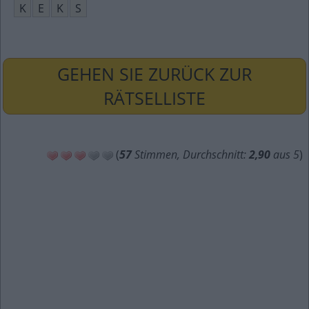
K
E
K
S
GEHEN SIE ZURÜCK ZUR
RÄTSELLISTE
(
57
Stimmen, Durchschnitt:
2,90
aus 5
)