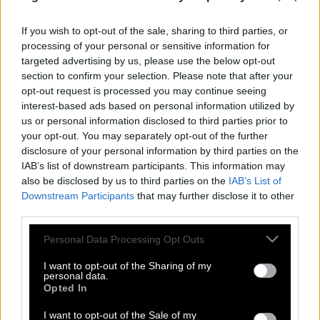
E
D
A
M
E
R
A
N
O
R
A
K
If you wish to opt-out of the sale, sharing to third parties, or
E
R
B
S
E
processing of your personal or sensitive information for
targeted advertising by us, please use the below opt-out
E
C
K
section to confirm your selection. Please note that after your
N
H
S
opt-out request is processed you may continue seeing
interest-based ads based on personal information utilized by
Dt. Arbeiterwohlfahrt
:
us or personal information disclosed to third parties prior to
your opt-out. You may separately opt-out of the further
A
W
O
disclosure of your personal information by third parties on the
Knapp, selten
IAB’s list of downstream participants. This information may
:
also be disclosed by us to third parties on the
IAB’s List of
R
Downstream Participants
A
R
that may further disclose it to other
third parties.
Machu Picchu wurde im Reich der __ erbaut
:
Personal Data Processing Opt Outs
I
N
K
A
S
I want to opt-out of the Sharing of my
personal data.
Holländische Käsesorte mit meist roter Rinde
:
Opted In
E
D
A
M
E
R
I want to opt-out of the Sale of my