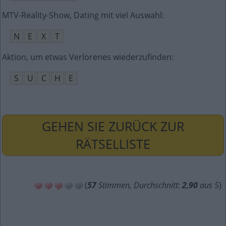
MTV-Reality-Show, Dating mit viel Auswahl
:
N
E
X
T
Aktion, um etwas Verlorenes wiederzufinden
:
S
U
C
H
E
GEHEN SIE ZURÜCK ZUR
RÄTSELLISTE
(
57
Stimmen, Durchschnitt:
2,90
aus 5
)