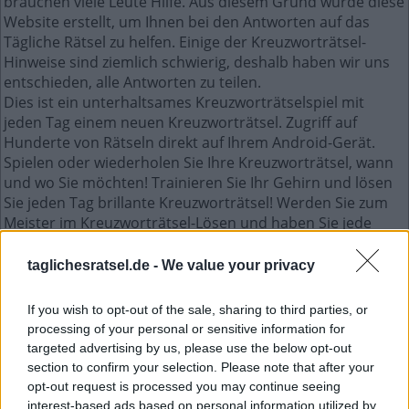
brauchen viele Leute Hilfe. Aus diesem Grund wurde diese
Website erstellt, um Ihnen bei den Antworten auf das
Tägliche Rätsel zu helfen. Einige der Kreuzworträtsel-
Hinweise sind ziemlich schwierig, deshalb haben wir uns
entschieden, alle Antworten zu teilen.
Dies ist ein unterhaltsames Kreuzworträtselspiel mit
jeden Tag einem neuen Kreuzworträtsel. Zugriff auf
Hunderte von Rätseln direkt auf Ihrem Android-Gerät.
Spielen oder wiederholen Sie Ihre Kreuzworträtsel, wann
und wo Sie möchten! Trainieren Sie Ihr Gehirn und lösen
Sie jeden Tag brillante Kreuzworträtsel! Werden Sie zum
Meister im Kreuzworträtsel-Lösen und haben Sie jede
Menge Spaß – und das alles kostenlos!
taglichesratsel.de -
We value your privacy
Mini Januar 29 2023 kreuzworträtsel
If you wish to opt-out of the sale, sharing to third parties, or
processing of your personal or sensitive information for
U
N
S
targeted advertising by us, please use the below opt-out
R
E
U
S
section to confirm your selection. Please note that after your
opt-out request is processed you may continue seeing
E
X
C
E
L
interest-based ads based on personal information utilized by