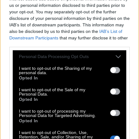
T
H
R
O
N
us or personal information disclosed to third parties prior to
E
I
N
E
your opt-out. You may separately opt-out of the further
disclosure of your personal information by third parties on the
E
G
O
IAB’s list of downstream participants. This information may
Midge __ war Sänger der Band Ultravox
:
also be disclosed by us to third parties on the
IAB’s List of
Downstream Participants
that may further disclose it to other
U
R
E
third parties.
Anzahl der Ursachen bei Monokausalität
:
Personal Data Processing Opt Outs
E
I
N
E
I want to opt-out of the Sharing of my
personal data.
Opted In
Unter __, deutsche Seifenoper
:
I want to opt-out of the Sale of my
U
N
S
Personal Data.
Opted In
Rollenname von Keanu Reeves in Matrix
:
I want to opt-out of processing my
Personal Data for Targeted Advertising.
N
E
O
Opted In
Fernsehformat wie Breaking Bad oder Dark
:
I want to opt-out of Collection, Use,
Retention, Sale, and/or Sharing of my