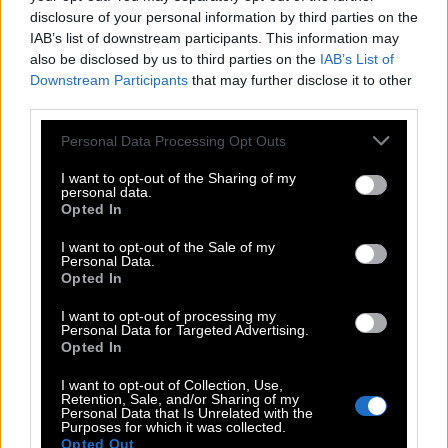
L
A
K
A
I
disclosure of your personal information by third parties on the
D
R
I
L
L
IAB’s list of downstream participants. This information may
also be disclosed by us to third parties on the
IAB’s List of
S
E
E
Downstream Participants
that may further disclose it to other
Aufgrund des hohen Alters geistig verwirrt
:
third parties.
S
E
N
I
L
Personal Data Processing Opt Outs
Naive nehmen zu viel für __ Münze
:
I want to opt-out of the Sharing of my
personal data.
Opted In
B
A
R
E
I want to opt-out of the Sale of my
Komme, __ da wolle, in jedem Fall
:
Personal Data.
Opted In
W
A
S
I want to opt-out of processing my
Personal Data for Targeted Advertising.
In diesen Gebieten verbreiten sich Arten
:
Opted In
A
R
E
A
L
E
I want to opt-out of Collection, Use,
Retention, Sale, and/or Sharing of my
Personal Data that Is Unrelated with the
Z. B. eine Fahrradkette mit Fett einreiben
:
Purposes for which it was collected.
Opted Out