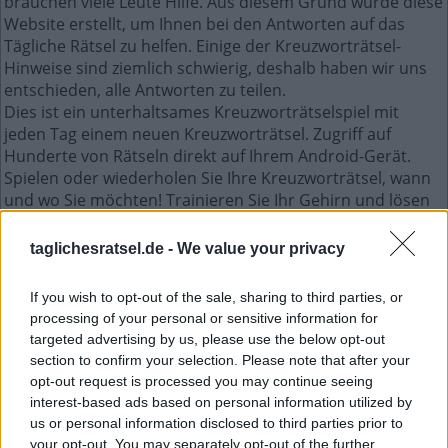
brauchen viele Leute Hilfe. Aus diesem Grund wurde diese
Website erstellt, um Ihnen bei den Antworten auf das
Tägliche Rätsel zu helfen. Einige der Kreuzworträtsel-
Hinweise sind ziemlich schwierig, deshalb haben wir uns
entschieden, alle Antworten zu teilen.
Dies ist ein unterhaltsames Kreuzworträtselspiel mit
jeden Tag einem neuen Kreuzworträtsel. Zugriff auf
Hunderte von Rätseln direkt auf Ihrem Android-Gerät.
Spielen oder wiederholen Sie Ihre Kreuzworträtsel, wann
und wo Sie möchten! Trainieren Sie Ihr Gehirn und lösen
Sie jeden Tag brillante Kreuzworträtsel! Werden Sie zum
Meister im Kreuzworträtsel-Lösen und haben Sie jede
taglichesratsel.de -
We value your privacy
Menge Spaß – und das alles kostenlos!
If you wish to opt-out of the sale, sharing to third parties, or
Mini Januar 3 2023 kreuzworträtsel
processing of your personal or sensitive information for
targeted advertising by us, please use the below opt-out
section to confirm your selection. Please note that after your
W
A
S
opt-out request is processed you may continue seeing
B
A
R
E
interest-based ads based on personal information utilized by
us or personal information disclosed to third parties prior to
O
E
L
E
N
your opt-out. You may separately opt-out of the further