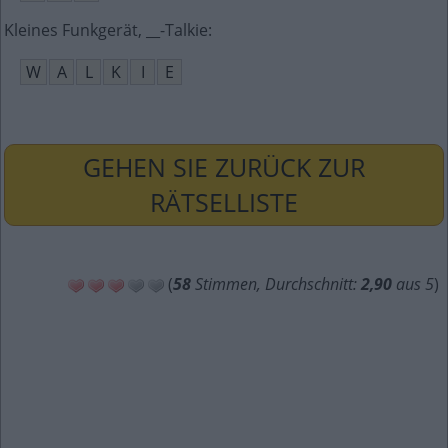
Kleines Funkgerät, __-Talkie
:
W
A
L
K
I
E
GEHEN SIE ZURÜCK ZUR
RÄTSELLISTE
(
58
Stimmen, Durchschnitt:
2,90
aus 5
)