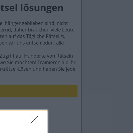
ätsel lösungen
sel hängengeblieben sind, nicht
rdernd, daher brauchen viele Leute
en auf das Tägliche Rätsel zu
ben wir uns entschieden, alle
Zugriff auf Hunderte von Rätseln
wo Sie möchten! Trainieren Sie Ihr
rträtsel-Lösen und haben Sie jede