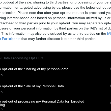
to opt-out of the sale, sharing to third parties, or processing of your per
O
L
L
E
formation for targeted advertising by us, please use the below opt-out s
r selection. Please note that after your opt-out request is processed y
Jägersprache
:
eing interest-based ads based on personal information utilized by us or
disclosed to third parties prior to your opt-out. You may separately opt-
losure of your personal information by third parties on the IAB’s list of
. This information may also be disclosed by us to third parties on the
IA
Participants
that may further disclose it to other third parties.
der Sesamstraße
:
l Data Processing Opt Outs
o opt-out of the Sharing of my personal data.
einem Tiger
In
:
o opt-out of the Sale of my Personal Data.
In
ball
:
to opt-out of processing my Personal Data for Targeted
ing.
In