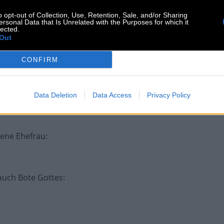
 von Bäumen
:
o opt-out of Collection, Use, Retention, Sale, and/or Sharing
ersonal Data that Is Unrelated with the Purposes for which it
lected.
Out
beim TV
:
CONFIRM
m Schiff
:
Data Deletion
Data Access
Privacy Policy
gene Ehefrau
:
auch Bote Gottes
: