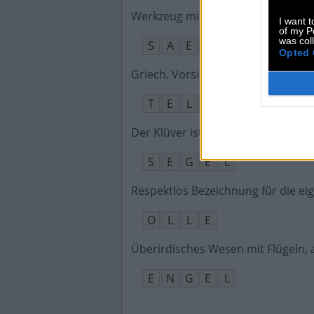
Werkzeug mit Zähnen zum Fällen
I want t
of my P
was col
S
A
E
G
E
Opted 
Griech. Vorsilbe für „fern“ bspw. 
T
E
L
E
Der Klüver ist ein solches auf eine
S
E
G
E
L
Respektlos Bezeichnung für die ei
O
L
L
E
Überirdisches Wesen mit Flügeln, 
E
N
G
E
L