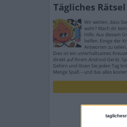
Tägliches Rätsel
Wir wetten, dass Si
wahr? Mach dir kein
Hilfe. Aus diesem G
helfen. Einige der K
Antworten zu teilen.
Dies ist ein unterhaltsames Kreuz
direkt auf Ihrem Android-Gerät. Sp
Gehirn und lösen Sie jeden Tag br
Menge Spaß – und das alles kosten
taglichesr