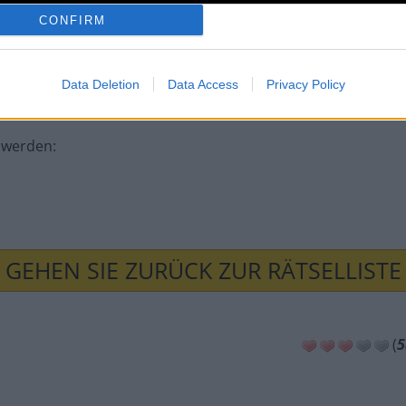
CONFIRM
Data Deletion
Data Access
Privacy Policy
u werden
:
GEHEN SIE ZURÜCK ZUR RÄTSELLISTE
(
5