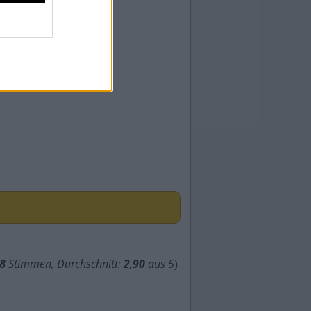
8
Stimmen, Durchschnitt:
2,90
aus 5
)