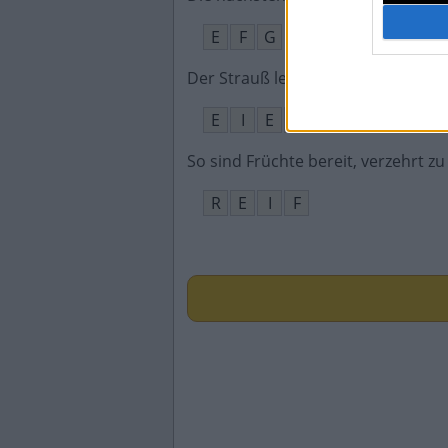
E
F
G
Der Strauß legt die größten __
:
E
I
E
R
So sind Früchte bereit, verzehrt z
R
E
I
F