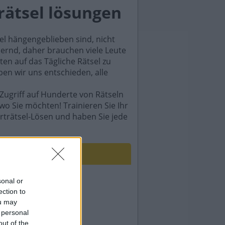
rätsel lösungen
sel hängengeblieben sind, nicht
rdernd, daher brauchen viele Leute
en auf das Tägliche Rätsel zu
ben wir uns entschieden, alle
Zugriff auf Hunderte von Rätseln
wo Sie möchten! Trainieren Sie Ihr
rträtsel-Lösen und haben Sie jede
sonal or
ection to
ou may
 personal
out of the