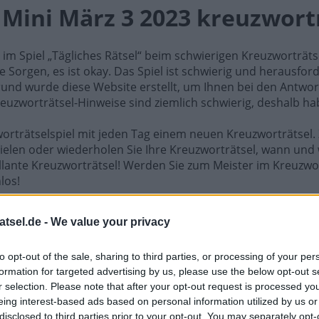
l Mini März 3 2023 kreuzwort
e im Spiel „Tägliches Rätsel“ beim schwierigen Kreuzworträt
e Sorgen, es ist okay. Das Spiel ist schwierig und herausfo
rund wurde diese Website erstellt, um Ihnen bei den Antwort
reuzworträtsel-Hinweise sind ziemlich schwierig, deshalb ha
worträtselspiel mit jeden Tag einem neuen Kreuzworträtsel. 
ielen oder wiederholen Sie Ihre Kreuzworträtsel, wann und 
illante Kreuzworträtsel! Werden Sie zum Meister im Kreuzwo
los!
Mini März 3 2023 kreuzworträtsel
atsel.de -
We value your privacy
R
S
S
to opt-out of the sale, sharing to third parties, or processing of your per
formation for targeted advertising by us, please use the below opt-out s
N
E
T
T
r selection. Please note that after your opt-out request is processed y
E
I
E
R
eing interest-based ads based on personal information utilized by us or
E
F
G
disclosed to third parties prior to your opt-out. You may separately opt-