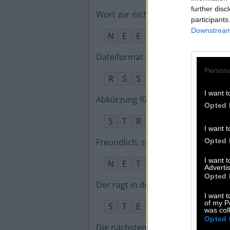
further disc
Wort zur nicht formalen Negation
:
participants
Downstream 
N
E
E
Dateiformat für Web-Feeds
:
Persona
R
S
S
I want t
Abkürzung für Straße
:
Opted 
S
T
R
I want t
Freundlich, sympathisch
:
Opted 
I want 
N
E
T
T
Advertis
Opted 
Der ragt in den See und lädt zum 
I want t
of my P
S
T
E
G
was col
Opted 
Die nächsten drei Buchstaben nac