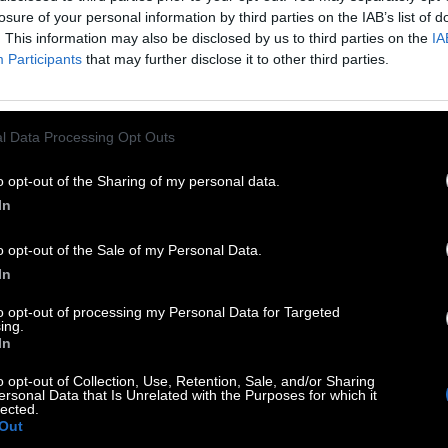
losure of your personal information by third parties on the IAB’s list of
. This information may also be disclosed by us to third parties on the
IA
Participants
that may further disclose it to other third parties.
l Data Processing Opt Outs
o opt-out of the Sharing of my personal data.
In
o opt-out of the Sale of my Personal Data.
In
to opt-out of processing my Personal Data for Targeted
ing.
In
Springen ein
:
o opt-out of Collection, Use, Retention, Sale, and/or Sharing
ersonal Data that Is Unrelated with the Purposes for which it
lected.
Out
h d im Alphabet
: