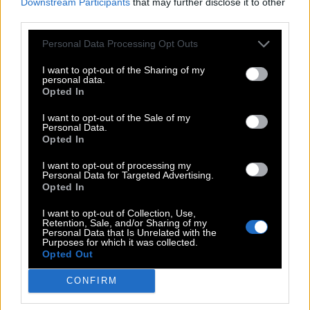
Downstream Participants
that may further disclose it to other
F
I
N
N
third parties.
E
N
I
D
Personal Data Processing Opt Outs
R
E
G
E
I want to opt-out of the Sharing of my
Umtriebig, lebhaft
:
personal data.
Opted In
R
E
G
E
I want to opt-out of the Sale of my
Personal Data.
Lieber, wenn nicht mehr
:
Opted In
E
H
E
R
I want to opt-out of processing my
Personal Data for Targeted Advertising.
Opted In
Vorname der englischen Jugendbuchautorin Blyton
:
I want to opt-out of Collection, Use,
E
N
I
D
Retention, Sale, and/or Sharing of my
Personal Data that Is Unrelated with the
Purposes for which it was collected.
Prinzessin in Star-Wars-Filmreihe
:
Opted Out
L
E
I
A
CONFIRM
Was unstrittig ist, darüber ist man sich dies
: