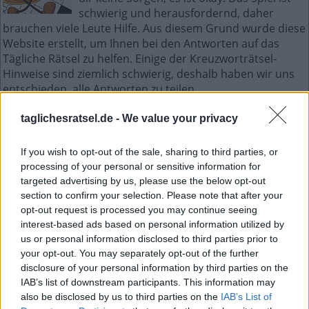
schwierig und herausfordernd, daher
brauchen viele Leute Hilfe. Aus diesem Grund wurde diese
Website erstellt, um Ihnen bei den Antworten auf das
Tägliche Rätsel zu helfen. Einige der Kreuzworträtsel-
Hinweise sind ziemlich schwierig, deshalb haben wir uns
entschieden, alle Antworten zu teilen.
Dies ist ein unterhaltsames Kreuzworträtselspiel mit
jeden Tag einem neuen Kreuzworträtsel. Zugriff auf
taglichesratsel.de -
We value your privacy
Hunderte von Rätseln direkt auf Ihrem Android-Gerät.
Spielen oder wiederholen Sie Ihre Kreuzworträtsel, wann
If you wish to opt-out of the sale, sharing to third parties, or
und wo Sie möchten! Trainieren Sie Ihr Gehirn und lösen
processing of your personal or sensitive information for
Sie jeden Tag brillante Kreuzworträtsel! Werden Sie zum
targeted advertising by us, please use the below opt-out
Meister im Kreuzworträtsel-Lösen und haben Sie jede
section to confirm your selection. Please note that after your
Menge Spaß – und das alles kostenlos!
opt-out request is processed you may continue seeing
interest-based ads based on personal information utilized by
us or personal information disclosed to third parties prior to
Mini Oktober 3 2022 kreuzworträtsel
your opt-out. You may separately opt-out of the further
disclosure of your personal information by third parties on the
E
H
E
R
IAB’s list of downstream participants. This information may
also be disclosed by us to third parties on the
IAB’s List of
L
E
I
A