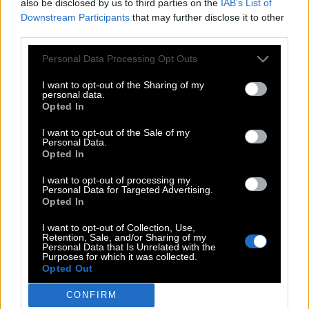
also be disclosed by us to third parties on the
IAB’s List of
R
E
I
H
Downstream Participants
that may further disclose it to other
E
I
E
R
third parties.
Verschließbares Sieb zur Heißgetränkzubereitung
:
Personal Data Processing Opt Outs
T
E
E
E
I
I want to opt-out of the Sharing of my
personal data.
Schusseliger Freund von Bert in der Sesamstraße
:
Opted In
E
R
N
I
E
I want to opt-out of the Sale of my
Personal Data.
Opted In
Ehemaliger Stadtstaat in der Toskana
:
I want to opt-out of processing my
S
I
E
N
A
Personal Data for Targeted Advertising.
Opted In
Nicht alle werden an Ostern gefunden
:
I want to opt-out of Collection, Use,
Retention, Sale, and/or Sharing of my
E
I
E
R
Personal Data that Is Unrelated with the
Purposes for which it was collected.
Opted Out
Geordnet stehen Soldaten in __ und Glied
:
CONFIRM
R
E
I
H