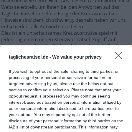
brauchen viele Leute Hilfe. Aus diesem Grund wurde diese
Website erstellt, um Ihnen bei den Antworten auf das
Tägliche Rätsel zu helfen. Einige der Kreuzworträtsel-
Hinweise sind ziemlich schwierig, deshalb haben wir uns
entschieden, alle Antworten zu teilen.
Dies ist ein unterhaltsames Kreuzworträtselspiel mit
jeden Tag einem neuen Kreuzworträtsel. Zugriff auf
Hunderte von Rätseln direkt auf Ihrem Android-Gerät.
Spielen oder wiederholen Sie Ihre Kreuzworträtsel, wann
taglichesratsel.de -
We value your privacy
und wo Sie möchten! Trainieren Sie Ihr Gehirn und lösen
Sie jeden Tag brillante Kreuzworträtsel! Werden Sie zum
Meister im Kreuzworträtsel-Lösen und haben Sie jede
If you wish to opt-out of the sale, sharing to third parties, or
processing of your personal or sensitive information for
Menge Spaß – und das alles kostenlos!
targeted advertising by us, please use the below opt-out
section to confirm your selection. Please note that after your
Mini April 30 2023 kreuzworträtsel
opt-out request is processed you may continue seeing
interest-based ads based on personal information utilized by
us or personal information disclosed to third parties prior to
A
L
T
E
your opt-out. You may separately opt-out of the further
H
O
E
R
disclosure of your personal information by third parties on the
S
I
E
N
A
IAB’s list of downstream participants. This information may