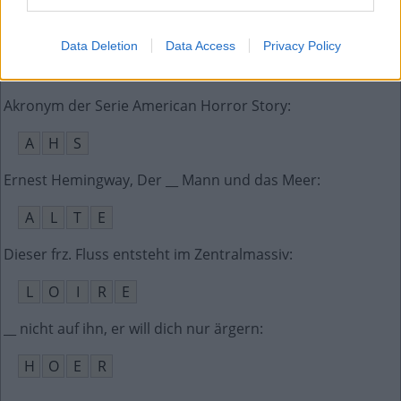
Nebenfluss des Rheins, fließt durch die Eifel
:
Data Deletion
Data Access
Privacy Policy
A
H
R
Akronym der Serie American Horror Story
:
A
H
S
Ernest Hemingway, Der __ Mann und das Meer
:
A
L
T
E
Dieser frz. Fluss entsteht im Zentralmassiv
:
L
O
I
R
E
__ nicht auf ihn, er will dich nur ärgern
:
H
O
E
R