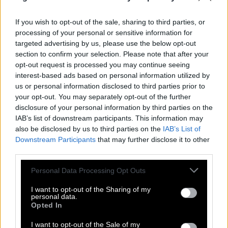
P
R
U
E
G
E
L
F
O
R
R
E
S
T
If you wish to opt-out of the sale, sharing to third parties, or
E
L
M
O
processing of your personal or sensitive information for
targeted advertising by us, please use the below opt-out
I
L
E
section to confirm your selection. Please note that after your
L
O
L
opt-out request is processed you may continue seeing
interest-based ads based on personal information utilized by
__ Gump, will im Film immer wieder Jenny retten
:
us or personal information disclosed to third parties prior to
your opt-out. You may separately opt-out of the further
F
O
R
R
E
S
T
disclosure of your personal information by third parties on the
Figur aus der Sesamstraße, hat rotes Fell
IAB’s list of downstream participants. This information may
:
also be disclosed by us to third parties on the
IAB’s List of
E
Downstream Participants
L
M
O
that may further disclose it to other
third parties.
Bergweide in der Schweiz und in Österreich
:
Personal Data Processing Opt Outs
A
L
P
I want to opt-out of the Sharing of my
personal data.
__ Palmas, größte Stadt auf Gran Canaria
:
Opted In
L
A
S
I want to opt-out of the Sale of my