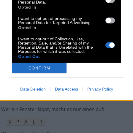
Personal Data.
Opted In
Internetausdruck für lautes Auflachen
:
I want to opt-out of processing my
L
O
L
Personal Data for Targeted Advertising.
Opted In
Erzählender Tanz aus Hawaii
:
I want to opt-out of Collection, Use,
Retention, Sale, and/or Sharing of my
H
U
L
A
Personal Data that Is Unrelated with the
Purposes for which it was collected.
Opted Out
Dresche, Haue
:
CONFIRM
P
R
U
E
G
E
L
Paris ist in der franz. Region __-de-France
:
Data Deletion
Data Access
Privacy Policy
I
L
E
Wer ein Fenster kippt, macht es nur einen auf
:
S
P
A
L
T