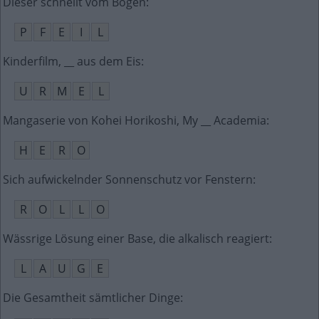
Dieser schnellt vom Bogen
:
P
F
E
I
L
Kinderfilm, __ aus dem Eis
:
U
R
M
E
L
Mangaserie von Kohei Horikoshi, My __ Academia
:
H
E
R
O
Sich aufwickelnder Sonnenschutz vor Fenstern
:
R
O
L
L
O
Wässrige Lösung einer Base, die alkalisch reagiert
:
L
A
U
G
E
Die Gesamtheit sämtlicher Dinge
: