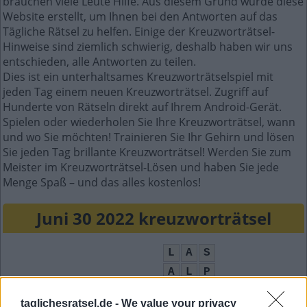
brauchen viele Leute Hilfe. Aus diesem Grund wurde diese
Website erstellt, um Ihnen bei den Antworten auf das
Tägliche Rätsel zu helfen. Einige der Kreuzworträtsel-
Hinweise sind ziemlich schwierig, deshalb haben wir uns
entschieden, alle Antworten zu teilen.
Dies ist ein unterhaltsames Kreuzworträtselspiel mit
jeden Tag einem neuen Kreuzworträtsel. Zugriff auf
Hunderte von Rätseln direkt auf Ihrem Android-Gerät.
Spielen oder wiederholen Sie Ihre Kreuzworträtsel, wann
und wo Sie möchten! Trainieren Sie Ihr Gehirn und lösen
Sie jeden Tag brillante Kreuzworträtsel! Werden Sie zum
Meister im Kreuzworträtsel-Lösen und haben Sie jede
Menge Spaß – und das alles kostenlos!
Juni 30 2022 kreuzworträtsel
L
A
S
A
L
P
H
U
L
A
taglichesratsel.de -
We value your privacy