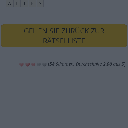
A
L
L
E
S
GEHEN SIE ZURÜCK ZUR
RÄTSELLISTE
(
58
Stimmen, Durchschnitt:
2,90
aus 5
)