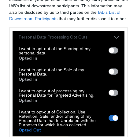
IAB’s list of downstream participants. This information may
A
L
I
A
S
also be disclosed by us to third parties on the
IAB’s List of
U
T
A
N
S
Downstream Participants
that may further disclose it to other
R
E
N
T
E
third parties.
A
R
E
A
Personal Data Processing Opt Outs
Eine Art der Menschenaffen, Orang-__
:
I want to opt-out of the Sharing of my
personal data.
U
T
A
N
S
Opted In
Die höchsten Spielkarten, z. B. beim Poker
:
I want to opt-out of the Sale of my
Personal Data.
Opted In
A
S
S
E
I want to opt-out of processing my
Kurzform einer ital. Automarke, __ Romeo
:
Personal Data for Targeted Advertising.
Opted In
A
L
F
A
I want to opt-out of Collection, Use,
Retention, Sale, and/or Sharing of my
__ 51, bekanntes Sperrgebiet des US-Militärs
:
Personal Data that Is Unrelated with the
Purposes for which it was collected.
Opted Out
A
R
E
A