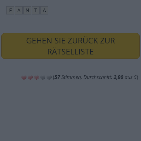
F
A
N
T
A
GEHEN SIE ZURÜCK ZUR
RÄTSELLISTE
(
57
Stimmen, Durchschnitt:
2,90
aus 5
)