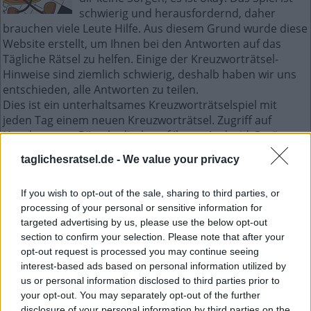
schwierig und herausfordernd, daher
brauchen viele Leute Hilfe. Aus diesem Grund wurde diese
Website erstellt, um Ihnen bei den Antworten auf das
Tägliche Rätsel zu helfen. Einige der Kreuzworträtsel-
Hinweise sind ziemlich schwierig, deshalb haben wir uns
entschieden, alle Antworten zu teilen.
Dies ist ein unterhaltsames Kreuzworträtselspiel mit
jeden Tag einem neuen Kreuzworträtsel. Zugriff auf
Hunderte von Rätseln direkt auf Ihrem Android-Gerät.
Spielen oder wiederholen Sie Ihre Kreuzworträtsel, wann
taglichesratsel.de -
We value your privacy
und wo Sie möchten! Trainieren Sie Ihr Gehirn und lösen
Sie jeden Tag brillante Kreuzworträtsel! Werden Sie zum
If you wish to opt-out of the sale, sharing to third parties, or
Meister im Kreuzworträtsel-Lösen und haben Sie jede
processing of your personal or sensitive information for
Menge Spaß – und das alles kostenlos!
targeted advertising by us, please use the below opt-out
section to confirm your selection. Please note that after your
Mini November 30 2022
opt-out request is processed you may continue seeing
kreuzworträtsel
interest-based ads based on personal information utilized by
us or personal information disclosed to third parties prior to
your opt-out. You may separately opt-out of the further
A
L
F
A
disclosure of your personal information by third parties on the