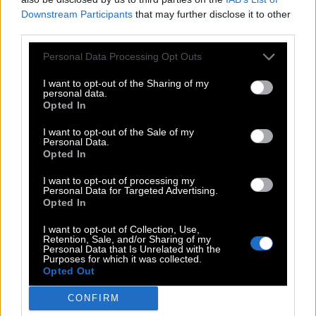
Wort, das man artikuliert, wenn es schmeckt
:
Downstream Participants
that may further disclose it to other
third parties.
M
M
H
Personal Data Processing Opt Outs
Steckt den Kopf tatsächlich nicht in den Sand
:
I want to opt-out of the Sharing of my
S
T
R
A
U
S
S
personal data.
Opted In
Ländercode Trinidad und Tobago
:
I want to opt-out of the Sale of my
Personal Data.
T
T
Opted In
Ugs. und kurz für Schmerz
:
I want to opt-out of processing my
Personal Data for Targeted Advertising.
Opted In
A
U
A
I want to opt-out of Collection, Use,
Englisches Wort für Meer
:
Retention, Sale, and/or Sharing of my
Personal Data that Is Unrelated with the
Purposes for which it was collected.
S
E
A
Opted Out
Längster Zufluss der Mosel
:
CONFIRM