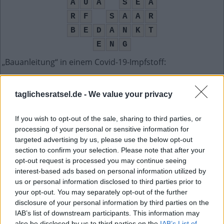
A
U
A
S
E
A
R
F
S
A
A
R
B
E
D
A
N
K
T
E
N
G
„Bauanleitung“ in einem Covid-19-Impfstoff
:
M
R
N
A
taglichesratsel.de -
We value your privacy
Initialen des Tennis-Asses Federer
:
If you wish to opt-out of the sale, sharing to third parties, or
R
F
processing of your personal or sensitive information for
targeted advertising by us, please use the below opt-out
Festsitzende Algen in z. B. der Nordsee
:
section to confirm your selection. Please note that after your
opt-out request is processed you may continue seeing
T
A
N
G
interest-based ads based on personal information utilized by
us or personal information disclosed to third parties prior to
__ Francisco, Stadt in Kalifornien
:
your opt-out. You may separately opt-out of the further
disclosure of your personal information by third parties on the
S
A
N
IAB’s list of downstream participants. This information may
also be disclosed by us to third parties on the
IAB’s List of