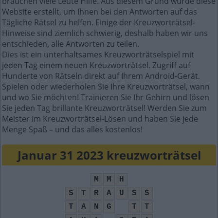
brauchen viele Leute Hilfe. Aus diesem Grund wurde diese
Website erstellt, um Ihnen bei den Antworten auf das
Tägliche Rätsel zu helfen. Einige der Kreuzworträtsel-
Hinweise sind ziemlich schwierig, deshalb haben wir uns
entschieden, alle Antworten zu teilen.
Dies ist ein unterhaltsames Kreuzworträtselspiel mit
jeden Tag einem neuen Kreuzworträtsel. Zugriff auf
Hunderte von Rätseln direkt auf Ihrem Android-Gerät.
Spielen oder wiederholen Sie Ihre Kreuzworträtsel, wann
und wo Sie möchten! Trainieren Sie Ihr Gehirn und lösen
Sie jeden Tag brillante Kreuzworträtsel! Werden Sie zum
Meister im Kreuzworträtsel-Lösen und haben Sie jede
Menge Spaß – und das alles kostenlos!
Januar 31 2023 kreuzworträtsel
M
M
H
S
T
R
A
U
S
S
T
A
N
G
T
T