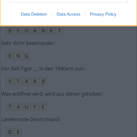
S
A
A
R
Data Deletion
Data Access
Privacy Policy
Holländische Antwort bei Übergabe eines Geschenks
:
B
E
D
A
N
K
T
Sehr dicht beieinander
:
E
N
G
Der Bali-Tiger __ in den 1940ern aus
:
S
T
A
R
B
Was eröffnet wird, wird aus dieser gehoben
:
T
A
U
F
E
Ländercode Deutschland
:
D
E