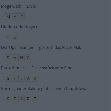
Mögen, ich __ Dich
:
M
A
G
Ländercode Ungarn
:
H
U
Der Opernsänger __ gestern das letzte Mal
:
S
A
N
G
Porterhouse-__, Fleischstück vom Rind
:
S
T
E
A
K
Vorm __ einer Rakete gibt es einen Countdown
:
S
T
A
R
T