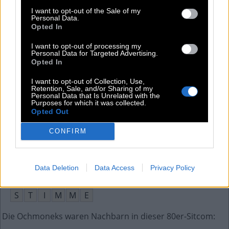
Kürzel für den Flughafen von Manila
:
I want to opt-out of the Sale of my
Personal Data.
M
N
L
Opted In
Ordnung machen, Tabula __ machen
:
I want to opt-out of processing my
Personal Data for Targeted Advertising.
Opted In
R
A
S
A
I want to opt-out of Collection, Use,
Sprachvarianten von Personengruppen
:
Retention, Sale, and/or Sharing of my
Personal Data that Is Unrelated with the
Purposes for which it was collected.
I
D
I
O
M
E
Opted Out
Song von The Doors (1967): Light __
:
CONFIRM
M
Y
F
I
R
E
Data Deletion
Data Access
Privacy Policy
Dieses menschliche Vermögen kann kristallklar sein
:
S
T
I
M
M
E
Die Ochmoneks waren Nachbarn in dieser 80er-Sitcom
: