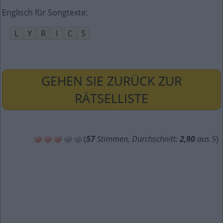
Englisch für Songtexte
:
L
Y
R
I
C
S
GEHEN SIE ZURÜCK ZUR
RÄTSELLISTE
(
57
Stimmen, Durchschnitt:
2,90
aus 5
)