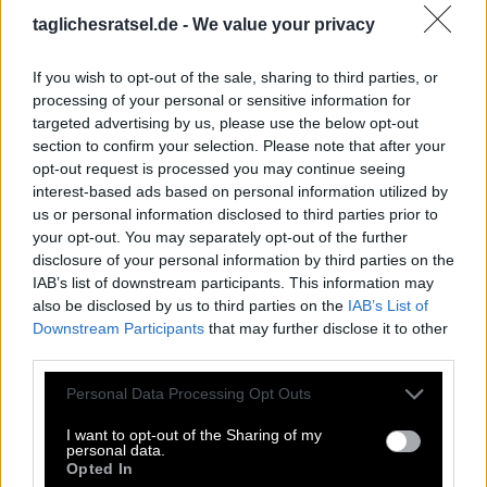
B
A
R
M
N
L
taglichesratsel.de -
We value your privacy
I
D
I
O
M
E
R
E
C
H
E
N
If you wish to opt-out of the sale, sharing to third parties, or
R
A
S
A
processing of your personal or sensitive information for
targeted advertising by us, please use the below opt-out
Typisches Lokal für Cocktails
:
section to confirm your selection. Please note that after your
opt-out request is processed you may continue seeing
B
A
R
interest-based ads based on personal information utilized by
us or personal information disclosed to third parties prior to
Das tägliche Leben, Routine
:
your opt-out. You may separately opt-out of the further
disclosure of your personal information by third parties on the
A
L
L
T
A
G
IAB’s list of downstream participants. This information may
also be disclosed by us to third parties on the
IAB’s List of
Wenn Harken mit Anlage zum Computer werden
:
Downstream Participants
that may further disclose it to other
third parties.
R
E
C
H
E
N
Personal Data Processing Opt Outs
Die höchsten Spielkarten, z. B. beim Poker
:
I want to opt-out of the Sharing of my
A
S
S
E
personal data.
Opted In