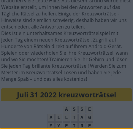
brauchen viele Leute Hilfe. Aus diesem Grund wurde diese
Website erstellt, um Ihnen bei den Antworten auf das
Tägliche Rätsel zu helfen. Einige der Kreuzworträtsel-
Hinweise sind ziemlich schwierig, deshalb haben wir uns
entschieden, alle Antworten zu teilen.
Dies ist ein unterhaltsames Kreuzworträtselspiel mit
jeden Tag einem neuen Kreuzworträtsel. Zugriff auf
Hunderte von Rätseln direkt auf Ihrem Android-Gerät.
Spielen oder wiederholen Sie Ihre Kreuzworträtsel, wann
und wo Sie möchten! Trainieren Sie Ihr Gehirn und lösen
Sie jeden Tag brillante Kreuzworträtsel! Werden Sie zum
Meister im Kreuzworträtsel-Lösen und haben Sie jede
Menge Spaß – und das alles kostenlos!
Juli 31 2022 kreuzworträtsel
A
S
S
E
A
L
L
T
A
G
M
Y
F
I
R
E