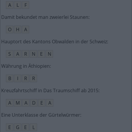
A
L
F
Damit bekundet man zweierlei Staunen
:
O
H
A
Hauptort des Kantons Obwalden in der Schweiz
:
S
A
R
N
E
N
Währung in Äthiopien
:
B
I
R
R
Kreuzfahrtschiff in Das Traumschiff ab 2015
:
A
M
A
D
E
A
Eine Unterklasse der Gürtelwürmer
:
E
G
E
L