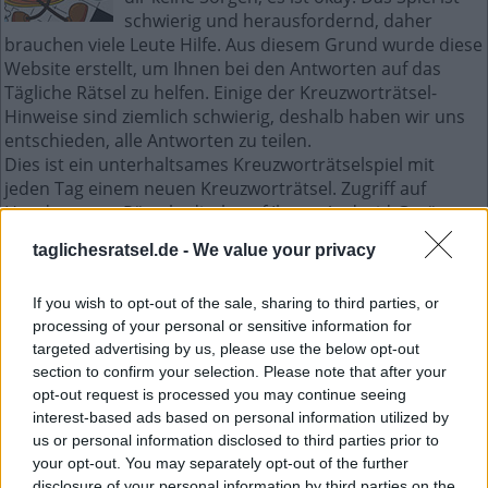
schwierig und herausfordernd, daher
brauchen viele Leute Hilfe. Aus diesem Grund wurde diese
Website erstellt, um Ihnen bei den Antworten auf das
Tägliche Rätsel zu helfen. Einige der Kreuzworträtsel-
Hinweise sind ziemlich schwierig, deshalb haben wir uns
entschieden, alle Antworten zu teilen.
Dies ist ein unterhaltsames Kreuzworträtselspiel mit
jeden Tag einem neuen Kreuzworträtsel. Zugriff auf
Hunderte von Rätseln direkt auf Ihrem Android-Gerät.
Spielen oder wiederholen Sie Ihre Kreuzworträtsel, wann
taglichesratsel.de -
We value your privacy
und wo Sie möchten! Trainieren Sie Ihr Gehirn und lösen
Sie jeden Tag brillante Kreuzworträtsel! Werden Sie zum
If you wish to opt-out of the sale, sharing to third parties, or
Meister im Kreuzworträtsel-Lösen und haben Sie jede
processing of your personal or sensitive information for
Menge Spaß – und das alles kostenlos!
targeted advertising by us, please use the below opt-out
section to confirm your selection. Please note that after your
Mini Dezember 4 2022
opt-out request is processed you may continue seeing
kreuzworträtsel
interest-based ads based on personal information utilized by
us or personal information disclosed to third parties prior to
your opt-out. You may separately opt-out of the further
B
A
S
disclosure of your personal information by third parties on the