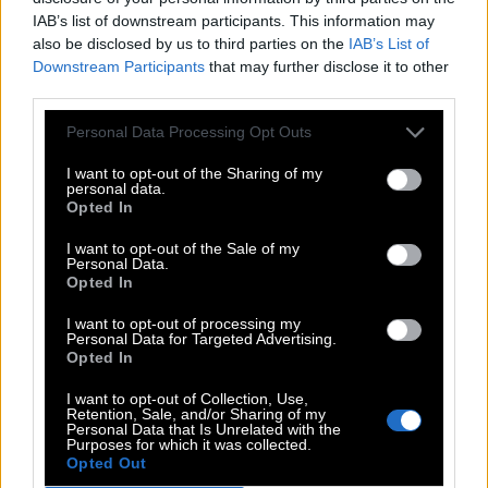
IAB’s list of downstream participants. This information may
D
A
R
K
O
also be disclosed by us to third parties on the
IAB’s List of
E
D
I
T
H
Downstream Participants
that may further disclose it to other
M
E
T
E
O
third parties.
O
N
E
Personal Data Processing Opt Outs
Stadtviertel in London und New York
:
I want to opt-out of the Sharing of my
personal data.
S
O
H
O
Opted In
Der Golf von __ liegt nördlich von Somalia
:
I want to opt-out of the Sale of my
Personal Data.
Opted In
A
D
E
N
I want to opt-out of processing my
__-France, staatlicher Wetterdienst in Frankreich
:
Personal Data for Targeted Advertising.
Opted In
M
E
T
E
O
I want to opt-out of Collection, Use,
Retention, Sale, and/or Sharing of my
Donnie __, Film mit Jake Gyllenhaal
:
Personal Data that Is Unrelated with the
Purposes for which it was collected.
Opted Out
D
A
R
K
O