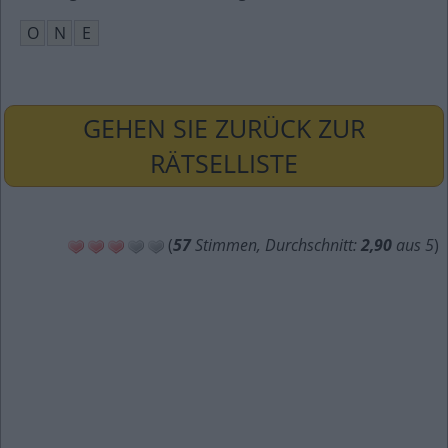
O
N
E
GEHEN SIE ZURÜCK ZUR
RÄTSELLISTE
(
57
Stimmen, Durchschnitt:
2,90
aus 5
)