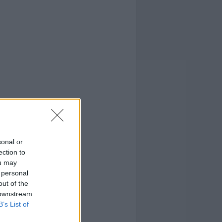
sonal or
ection to
ou may
 personal
out of the
 downstream
B’s List of