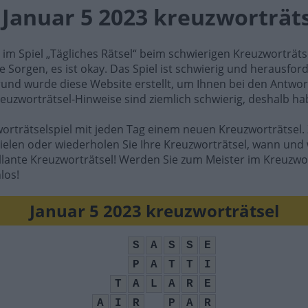
l Januar 5 2023 kreuzworträt
e im Spiel „Tägliches Rätsel“ beim schwierigen Kreuzworträt
e Sorgen, es ist okay. Das Spiel ist schwierig und herausfo
rund wurde diese Website erstellt, um Ihnen bei den Antwort
reuzworträtsel-Hinweise sind ziemlich schwierig, deshalb ha
worträtselspiel mit jeden Tag einem neuen Kreuzworträtsel. 
ielen oder wiederholen Sie Ihre Kreuzworträtsel, wann und 
illante Kreuzworträtsel! Werden Sie zum Meister im Kreuzwo
los!
Januar 5 2023 kreuzworträtsel
S
A
S
S
E
P
A
T
T
I
T
A
L
A
R
E
A
I
R
P
A
R