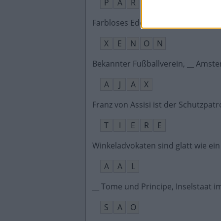
P
A
R
Farbloses Edelgas
:
X
E
N
O
N
Bekannter Fußballverein, __ Amst
A
J
A
X
Franz von Assisi ist der Schutzpat
T
I
E
R
E
Winkeladvokaten sind glatt wie ein
A
A
L
__ Tome und Principe, Inselstaat im
S
A
O