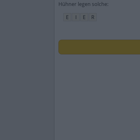
Hühner legen solche
:
E
I
E
R