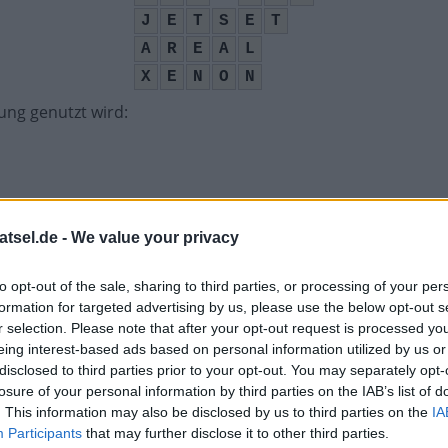
J
E
T
S
E
T
A
R
E
A
L
X
E
N
O
N
ung genutzt wird
:
atsel.de -
We value your privacy
to opt-out of the sale, sharing to third parties, or processing of your per
formation for targeted advertising by us, please use the below opt-out s
r selection. Please note that after your opt-out request is processed y
eing interest-based ads based on personal information utilized by us or
ängerin
:
disclosed to third parties prior to your opt-out. You may separately opt-
losure of your personal information by third parties on the IAB’s list of
. This information may also be disclosed by us to third parties on the
IA
Participants
that may further disclose it to other third parties.
 Obergewänder
: