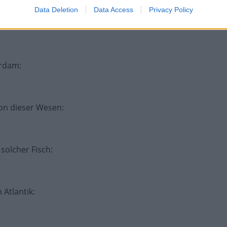
Data Deletion
Data Access
Privacy Policy
erdam
:
ron dieser Wesen
:
 solcher Fisch
:
 Atlantik
: