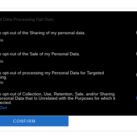
l Data Processing Opt Outs
 Paul Young
:
o opt-out of the Sharing of my personal data.
In
o opt-out of the Sale of my Personal Data.
In
to opt-out of processing my Personal Data for Targeted
ing.
In
o opt-out of Collection, Use, Retention, Sale, and/or Sharing
ersonal Data that Is Unrelated with the Purposes for which it
von Fender
:
lected.
Out
CONFIRM