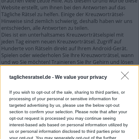
brauchen viele Leute Hilfe. Aus diesem Grund wurde diese
Website erstellt, um Ihnen bei den Antworten auf das
Tägliche Rätsel zu helfen. Einige der Kreuzworträtsel-
Hinweise sind ziemlich schwierig, deshalb haben wir uns
entschieden, alle Antworten zu teilen.
Dies ist ein unterhaltsames Kreuzworträtselspiel mit
jeden Tag einem neuen Kreuzworträtsel. Zugriff auf
Hunderte von Rätseln direkt auf Ihrem Android-Gerät.
Spielen oder wiederholen Sie Ihre Kreuzworträtsel, wann
und wo Sie möchten! Trainieren Sie Ihr Gehirn und lösen
Sie jeden Tag brillante Kreuzworträtsel! Werden Sie zum
Meister im Kreuzworträtsel-Lösen und haben Sie jede
taglichesratsel.de -
We value your privacy
Menge Spaß – und das alles kostenlos!
If you wish to opt-out of the sale, sharing to third parties, or
Mini Januar 6 2023 kreuzworträtsel
processing of your personal or sensitive information for
targeted advertising by us, please use the below opt-out
section to confirm your selection. Please note that after your
M
S
S
opt-out request is processed you may continue seeing
W
A
C
H
T
interest-based ads based on personal information utilized by
us or personal information disclosed to third parties prior to
S
C
H
E
U
your opt-out. You may separately opt-out of the further