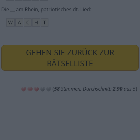
Die __ am Rhein, patriotisches dt. Lied
:
W
A
C
H
T
GEHEN SIE ZURÜCK ZUR
RÄTSELLISTE
(
58
Stimmen, Durchschnitt:
2,90
aus 5
)