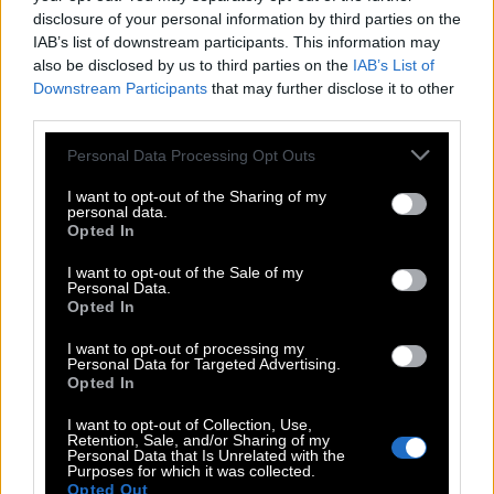
T
H
E
K
E
disclosure of your personal information by third parties on the
T
I
L
L
IAB’s list of downstream participants. This information may
also be disclosed by us to third parties on the
IAB’s List of
T
A
L
Downstream Participants
that may further disclose it to other
Abk. für die Oberstufe in r.-pfälzischen Gymnasien
:
third parties.
M
S
S
Personal Data Processing Opt Outs
So macht man etwas mit Behutsamkeit
:
I want to opt-out of the Sharing of my
personal data.
Opted In
S
A
C
H
T
I want to opt-out of the Sale of my
Abkürzung für den Begriff Mehrwertsteuer
:
Personal Data.
Opted In
M
W
S
T
I want to opt-out of processing my
Personal Data for Targeted Advertising.
Angeblicher Schalk des 14. Jh., __ Eulenspiegel
:
Opted In
T
I
L
L
I want to opt-out of Collection, Use,
Retention, Sale, and/or Sharing of my
Personal Data that Is Unrelated with the
Stromabwärts fahren Schiffe zu __
:
Purposes for which it was collected.
Opted Out