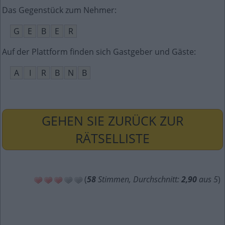
Das Gegenstück zum Nehmer
:
G
E
B
E
R
Auf der Plattform finden sich Gastgeber und Gäste
:
A
I
R
B
N
B
GEHEN SIE ZURÜCK ZUR
RÄTSELLISTE
(
58
Stimmen, Durchschnitt:
2,90
aus 5
)