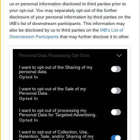
us or personal information disclosed to third parties prior to
A
H
N
E
N
your opt-out. You may separately opt-out of the further
G
E
B
T
disclosure of your personal information by third parties on the
IAB’s list of downstream participants. This information may
Die höchsten Spielkarten, z. B. beim Poker
:
also be disclosed by us to third parties on the
IAB’s List of
Downstream Participants
that may further disclose it to other
A
S
S
E
third parties.
Die Sonne ist kein Planet, sondern ein __
:
Personal Data Processing Opt Outs
S
T
E
R
N
I want to opt-out of the Sharing of my
personal data.
Opted In
Wörtchen, das auf eine andere Seite verweist
:
I want to opt-out of the Sale of my
S
I
E
H
E
Personal Data.
Opted In
PR-__, Werbemaßnahme, die Aufsehen erregt
:
I want to opt-out of processing my
Personal Data for Targeted Advertising.
G
A
G
Opted In
Sitz der Banken und Börse in New York: Wall __
:
I want to opt-out of Collection, Use,
Retention, Sale, and/or Sharing of my