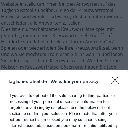
Website erstellt, um Ihnen bei den Antworten auf das
Tägliche Rätsel zu helfen. Einige der Kreuzworträtsel-
Hinweise sind ziemlich schwierig, deshalb haben wir uns
entschieden, alle Antworten zu teilen.
Dies ist ein unterhaltsames Kreuzworträtselspiel mit
jeden Tag einem neuen Kreuzworträtsel. Zugriff auf
Hunderte von Rätseln direkt auf Ihrem Android-Gerät.
Spielen oder wiederholen Sie Ihre Kreuzworträtsel, wann
und wo Sie möchten! Trainieren Sie Ihr Gehirn und lösen
Sie jeden Tag brillante Kreuzworträtsel! Werden Sie zum
Meister im Kreuzworträtsel-Lösen und haben Sie jede
Menge Spaß – und das alles kostenlos!
taglichesratsel.de -
We value your privacy
Mini Februar 7 2023 kreuzworträtsel
If you wish to opt-out of the sale, sharing to third parties, or
processing of your personal or sensitive information for
A
S
S
E
targeted advertising by us, please use the below opt-out
S
I
T
T
E
section to confirm your selection. Please note that after your
I
R
R
E
N
opt-out request is processed you may continue seeing
interest-based ads based on personal information utilized by
G
E
B
E
R