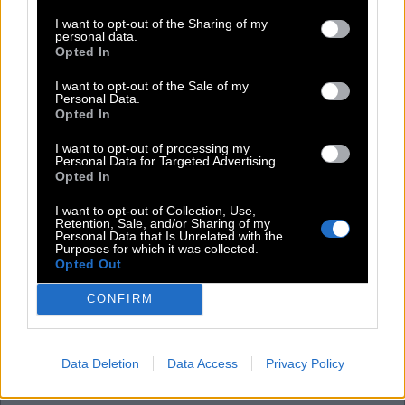
B
A
R
I want to opt-out of the Sharing of my
Strom in Sibirien; weiblicher Vorname
:
personal data.
Opted In
L
E
N
A
I want to opt-out of the Sale of my
Personal Data.
Märchen, __ Baba und die 40 Räuber
:
Opted In
A
L
I
I want to opt-out of processing my
Personal Data for Targeted Advertising.
Opted In
Poetische Bezeichnung für einen Adler
:
I want to opt-out of Collection, Use,
A
A
R
Retention, Sale, and/or Sharing of my
Personal Data that Is Unrelated with the
Purposes for which it was collected.
Eine Riesenkröte nennt man auch so
:
Opted Out
A
G
A
CONFIRM
Deutsche Schauspielerin, __ Kling
:
Data Deletion
Data Access
Privacy Policy
A
N
J
A