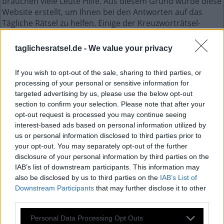
brauchen viele Leute Hilfe. Aus diesem Grund wurde diese
Website erstellt, um Ihnen bei den Antworten auf das
Tägliche Rätsel zu helfen. Einige der Kreuzworträtsel-
Hinweise sind ziemlich schwierig, deshalb haben wir uns
entschieden, alle Antworten zu teilen.
taglichesratsel.de -
We value your privacy
Dies ist ein unterhaltsames Kreuzworträtselspiel mit
jeden Tag einem neuen Kreuzworträtsel. Zugriff auf
If you wish to opt-out of the sale, sharing to third parties, or
Hunderte von Rätseln direkt auf Ihrem Android-Gerät.
processing of your personal or sensitive information for
Spielen oder wiederholen Sie Ihre Kreuzworträtsel, wann
targeted advertising by us, please use the below opt-out
und wo Sie möchten! Trainieren Sie Ihr Gehirn und lösen
section to confirm your selection. Please note that after your
Sie jeden Tag brillante Kreuzworträtsel! Werden Sie zum
opt-out request is processed you may continue seeing
Meister im Kreuzworträtsel-Lösen und haben Sie jede
interest-based ads based on personal information utilized by
Menge Spaß – und das alles kostenlos!
us or personal information disclosed to third parties prior to
your opt-out. You may separately opt-out of the further
Mini Juli 7 2026 kreuzworträtsel
disclosure of your personal information by third parties on the
IAB’s list of downstream participants. This information may
also be disclosed by us to third parties on the
IAB’s List of
A
G
A
Downstream Participants
that may further disclose it to other
L
E
N
A
third parties.
I
L
J
A
Personal Data Processing Opt Outs