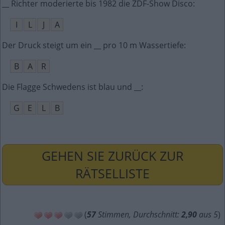
__ Richter moderierte bis 1982 die ZDF-Show Disco
:
I
L
J
A
Der Druck steigt um ein __ pro 10 m Wassertiefe
:
B
A
R
Die Flagge Schwedens ist blau und __
:
G
E
L
B
GEHEN SIE ZURÜCK ZUR
RÄTSELLISTE
(
57
Stimmen, Durchschnitt:
2,90
aus 5
)