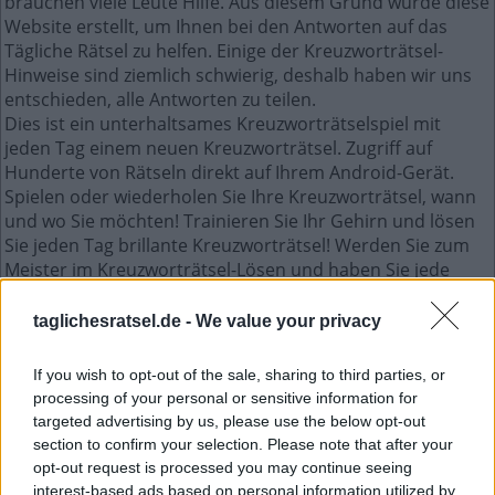
brauchen viele Leute Hilfe. Aus diesem Grund wurde diese
Website erstellt, um Ihnen bei den Antworten auf das
Tägliche Rätsel zu helfen. Einige der Kreuzworträtsel-
Hinweise sind ziemlich schwierig, deshalb haben wir uns
entschieden, alle Antworten zu teilen.
Dies ist ein unterhaltsames Kreuzworträtselspiel mit
jeden Tag einem neuen Kreuzworträtsel. Zugriff auf
Hunderte von Rätseln direkt auf Ihrem Android-Gerät.
Spielen oder wiederholen Sie Ihre Kreuzworträtsel, wann
und wo Sie möchten! Trainieren Sie Ihr Gehirn und lösen
Sie jeden Tag brillante Kreuzworträtsel! Werden Sie zum
Meister im Kreuzworträtsel-Lösen und haben Sie jede
Menge Spaß – und das alles kostenlos!
taglichesratsel.de -
We value your privacy
Mini Juli 8 2022 kreuzworträtsel
If you wish to opt-out of the sale, sharing to third parties, or
processing of your personal or sensitive information for
N
A
S
E
targeted advertising by us, please use the below opt-out
G
R
A
N
T
section to confirm your selection. Please note that after your
opt-out request is processed you may continue seeing
O
M
E
G
A
interest-based ads based on personal information utilized by