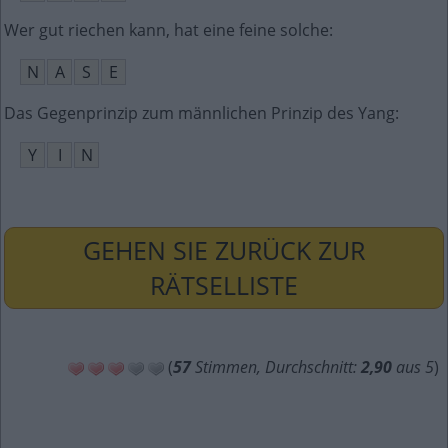
Wer gut riechen kann, hat eine feine solche
:
N
A
S
E
Das Gegenprinzip zum männlichen Prinzip des Yang
:
Y
I
N
GEHEN SIE ZURÜCK ZUR
RÄTSELLISTE
(
57
Stimmen, Durchschnitt:
2,90
aus 5
)