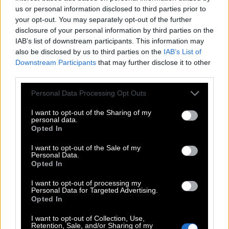
E
M
I
L
Y
us or personal information disclosed to third parties prior to
S
I
N
A
I
your opt-out. You may separately opt-out of the further
disclosure of your personal information by third parties on the
G
E
R
N
IAB’s list of downstream participants. This information may
Eine bedauernswerte Person ist ein __ Würstchen
:
also be disclosed by us to third parties on the
IAB’s List of
Downstream Participants
that may further disclose it to other
A
R
M
E
S
third parties.
Unabhängige Organisation in ihrer engl. Kurzform
:
Personal Data Processing Opt Outs
N
G
O
I want to opt-out of the Sharing of my
personal data.
Opted In
Eingedickte Soßen sind __
:
I want to opt-out of the Sale of my
S
A
E
M
I
G
Personal Data.
Opted In
Amtstracht von Priestern
:
I want to opt-out of processing my
Personal Data for Targeted Advertising.
T
A
L
A
R
Opted In
In Fisch enthaltene, gesunde Fettsäuren, __-3
:
I want to opt-out of Collection, Use,
Retention, Sale, and/or Sharing of my