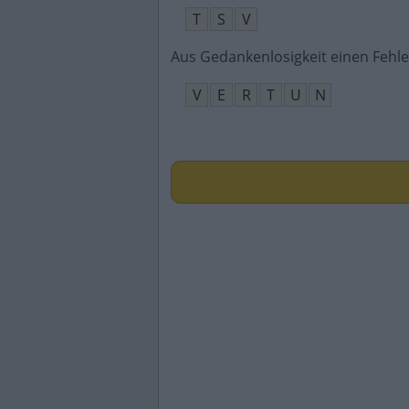
T
S
V
Aus Gedankenlosigkeit einen Fehle
V
E
R
T
U
N