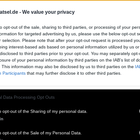
I
R
R
E
N
O
U
T
E
N
atsel.de -
We value your privacy
M
U
L
I
to opt-out of the sale, sharing to third parties, or processing of your per
N
E
O
formation for targeted advertising by us, please use the below opt-out s
mponist
:
r selection. Please note that after your opt-out request is processed y
eing interest-based ads based on personal information utilized by us or
disclosed to third parties prior to your opt-out. You may separately opt-
losure of your personal information by third parties on the IAB’s list of
V-Serie
:
. This information may also be disclosed by us to third parties on the
IA
Participants
that may further disclose it to other third parties.
l Data Processing Opt Outs
o opt-out of the Sharing of my personal data.
In
o opt-out of the Sale of my Personal Data.