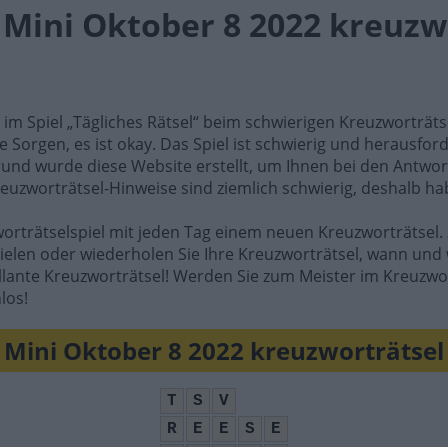
l Mini Oktober 8 2022 kreuzw
e im Spiel „Tägliches Rätsel“ beim schwierigen Kreuzworträt
e Sorgen, es ist okay. Das Spiel ist schwierig und herausfo
rund wurde diese Website erstellt, um Ihnen bei den Antwort
reuzworträtsel-Hinweise sind ziemlich schwierig, deshalb ha
worträtselspiel mit jeden Tag einem neuen Kreuzworträtsel. 
ielen oder wiederholen Sie Ihre Kreuzworträtsel, wann und 
illante Kreuzworträtsel! Werden Sie zum Meister im Kreuzwo
los!
Mini Oktober 8 2022 kreuzworträtsel
T
S
V
R
E
E
S
E