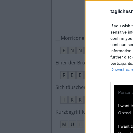
taglichesr
If you wish 
sensitive in
__ Morricone, italienischer Filmko
confirm you
continue se
E
N
N
I
O
information 
further disc
Einer der Brüder von Malcolm in T
participants
Downstream 
R
E
E
S
E
Sich täuschen, falsch liegen
:
Persona
I
R
R
E
N
I want t
Kurzbegriff für das Maultier
:
Opted 
M
U
L
I
I want t