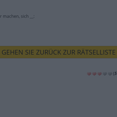
r machen, sich __
:
GEHEN SIE ZURÜCK ZUR RÄTSELLISTE
(
5