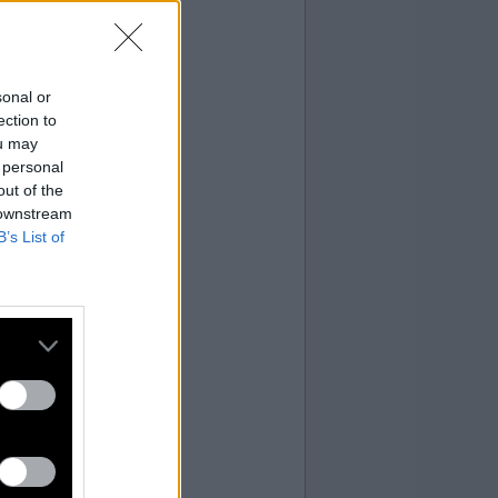
sonal or
ection to
ou may
 personal
out of the
 downstream
B’s List of