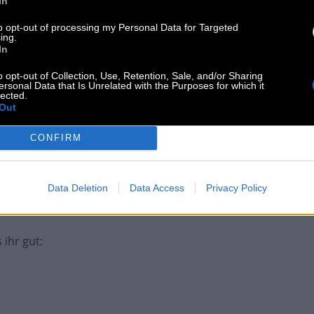
In
 Art Band
:
to opt-out of processing my Personal Data for Targeted
ing.
In
ix
:
o opt-out of Collection, Use, Retention, Sale, and/or Sharing
ersonal Data that Is Unrelated with the Purposes for which it
lected.
Out
flegekonzentrat
:
CONFIRM
osexuell ist
:
Data Deletion
Data Access
Privacy Policy
 ihr gut
: