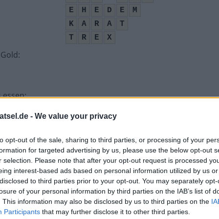
E
H
E
D
E
M
K
A
R
A
T
T
R
E
X
 Gold
:
s essen
:
atsel.de -
We value your privacy
to opt-out of the sale, sharing to third parties, or processing of your per
formation for targeted advertising by us, please use the below opt-out s
r selection. Please note that after your opt-out request is processed y
eing interest-based ads based on personal information utilized by us or
t
:
disclosed to third parties prior to your opt-out. You may separately opt-
losure of your personal information by third parties on the IAB’s list of
. This information may also be disclosed by us to third parties on the
IA
Participants
that may further disclose it to other third parties.