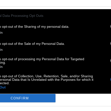
l Data Processing Opt Outs
tem Rogen
:
o opt-out of the Sharing of my personal data.
In
o opt-out of the Sale of my Personal Data.
In
to opt-out of processing my Personal Data for Targeted
James-Bond-Filme
:
ing.
In
o opt-out of Collection, Use, Retention, Sale, and/or Sharing
ersonal Data that Is Unrelated with the Purposes for which it
lected.
Out
CONFIRM