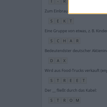
T
-
R
E
X
Zum Einbrausen auf dem Formel-1
S
E
K
T
Eine Gruppe von etwas, z. B. Kinde
S
C
H
A
R
Bedeutendster deutscher Aktieni
D
A
X
Wird aus Food-Trucks verkauft (eng
S
T
R
E
E
T
Der __ fließt durch das Kabel
:
S
T
R
O
M