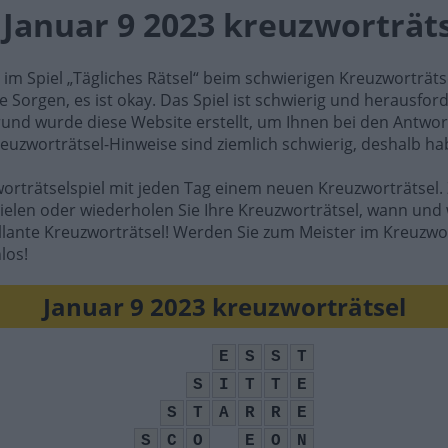
l Januar 9 2023 kreuzworträt
e im Spiel „Tägliches Rätsel“ beim schwierigen Kreuzworträt
e Sorgen, es ist okay. Das Spiel ist schwierig und herausfo
rund wurde diese Website erstellt, um Ihnen bei den Antwort
reuzworträtsel-Hinweise sind ziemlich schwierig, deshalb ha
worträtselspiel mit jeden Tag einem neuen Kreuzworträtsel. 
ielen oder wiederholen Sie Ihre Kreuzworträtsel, wann und 
illante Kreuzworträtsel! Werden Sie zum Meister im Kreuzwo
los!
Januar 9 2023 kreuzworträtsel
E
S
S
T
S
I
T
T
E
S
T
A
R
R
E
S
C
O
E
O
N