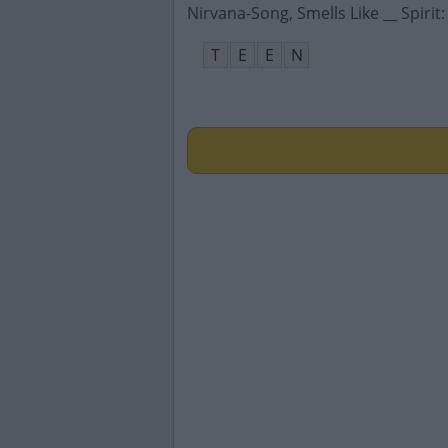
Nirvana-Song, Smells Like __ Spirit
:
T
E
E
N