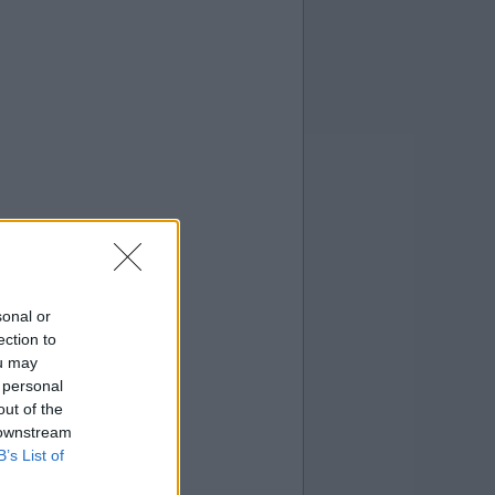
sonal or
ection to
ou may
 personal
out of the
 downstream
B’s List of