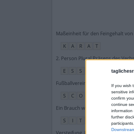
Maßeinheit für den Feingehalt von
K
A
R
A
T
2. Person Plural Präsens des Verb
E
S
S
T
taglichesr
Fußballverein in Angers
:
If you wish 
sensitive in
S
C
O
confirm you
continue se
Ein Brauch wird auch so bezeichne
information 
further disc
S
I
T
T
E
participants
Downstream 
Versteifung, Unbeweglichkeit
: