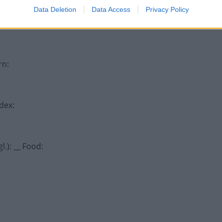
Data Deletion
Data Access
Privacy Policy
-Siegertreppchen
:
rn
:
ndex
:
l.): __ Food
: