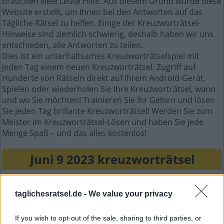
brauchen viele Leute Hilfe. Aus diesem Grund wurde diese
Website erstellt, um Ihnen bei den Antworten auf das
Tägliche Rätsel zu helfen. Einige der Kreuzworträtsel-
Hinweise sind ziemlich schwierig, deshalb haben wir uns
entschieden, alle Antworten zu teilen.
Dies ist ein unterhaltsames Kreuzworträtselspiel mit
jeden Tag einem neuen Kreuzworträtsel. Zugriff auf
Hunderte von Rätseln direkt auf Ihrem Android-Gerät.
Spielen oder wiederholen Sie Ihre Kreuzworträtsel, wann
und wo Sie möchten! Trainieren Sie Ihr Gehirn und lösen
Sie jeden Tag brillante Kreuzworträtsel! Werden Sie zum
Meister im Kreuzworträtsel-Lösen und haben Sie jede
Menge Spaß – und das alles kostenlos!
Juni 9 2023 kreuzworträtsel
J
A
G
O
taglichesratsel.de -
We value your privacy
A
L
L
E
E
D
E
L
If you wish to opt-out of the sale, sharing to third parties, or