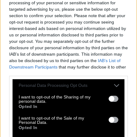
R
E
G
I
E
processing of your personal or sensitive information for
targeted advertising by us, please use the below opt-out
H
A
I
E
section to confirm your selection. Please note that after your
U
S
E
R
opt-out request is processed you may continue seeing
F
A
R
N
interest-based ads based on personal information utilized by
us or personal information disclosed to third parties prior to
Ordnung machen, Tabula __ machen
:
your opt-out. You may separately opt-out of the further
disclosure of your personal information by third parties on the
R
A
S
A
IAB’s list of downstream participants. This information may
also be disclosed by us to third parties on the
IAB’s List of
Englisches Wort für Nutzer
:
Downstream Participants
that may further disclose it to other
third parties.
U
S
E
R
Personal Data Processing Opt Outs
Papagei aus dem Disney-Film Aladdin
:
I want to opt-out of the Sharing of my
J
A
G
O
personal data.
Opted In
Das Gegenteil von keine
:
I want to opt-out of the Sale of my
Personal Data.
A
L
L
E
Opted In