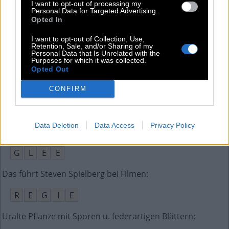
Von hochwertiger Qualität
:
I want to opt-out of processing my
Personal Data for Targeted Advertising.
Opted In
E
D
E
L
I want to opt-out of Collection, Use,
Im Meer lebende Raubfische d. Überordnung Selachii
:
Retention, Sale, and/or Sharing of my
Personal Data that Is Unrelated with the
Purposes for which it was collected.
H
A
I
E
Opted Out
Bambis Eltern werden von __ getötet
:
CONFIRM
J
A
E
G
E
R
N
Data Deletion
Data Access
Privacy Policy
US-Musical-Serie über einen Highschool-Club
:
G
L
E
E
Das führt Steven Spielberg bei Filmen
:
R
E
G
I
E
Uralte Pflanze mit Sporen u. federartigen Blättern
: