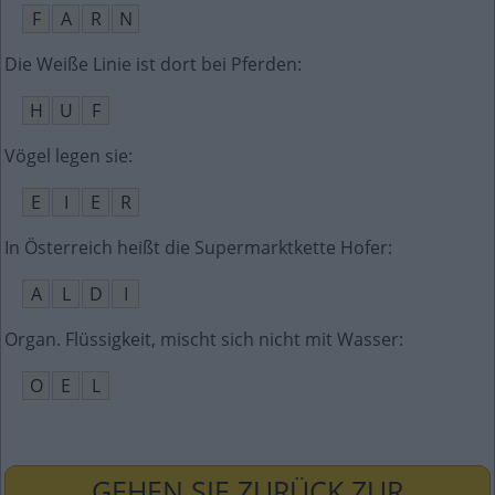
F
A
R
N
Die Weiße Linie ist dort bei Pferden
:
H
U
F
Vögel legen sie
:
E
I
E
R
In Österreich heißt die Supermarktkette Hofer
:
A
L
D
I
Organ. Flüssigkeit, mischt sich nicht mit Wasser
:
O
E
L
GEHEN SIE ZURÜCK ZUR