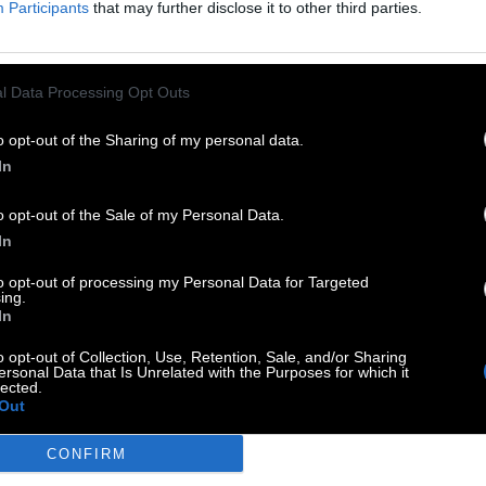
Participants
that may further disclose it to other third parties.
 nicht wert
:
l Data Processing Opt Outs
n Teppich
:
o opt-out of the Sharing of my personal data.
In
o opt-out of the Sale of my Personal Data.
In
to opt-out of processing my Personal Data for Targeted
ing.
Hirseart
:
In
o opt-out of Collection, Use, Retention, Sale, and/or Sharing
ersonal Data that Is Unrelated with the Purposes for which it
lected.
rogen
:
Out
CONFIRM