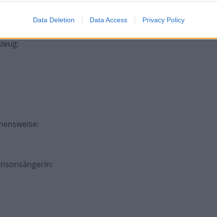
 Zupfinstrument
:
Data Deletion
Data Access
Privacy Policy
gzeug
:
ehensweise
:
hansonsängerin
: