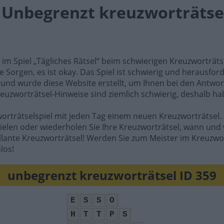
l Unbegrenzt kreuzworträtsel
e im Spiel „Tägliches Rätsel“ beim schwierigen Kreuzworträt
e Sorgen, es ist okay. Das Spiel ist schwierig und herausfo
rund wurde diese Website erstellt, um Ihnen bei den Antwort
reuzworträtsel-Hinweise sind ziemlich schwierig, deshalb ha
worträtselspiel mit jeden Tag einem neuen Kreuzworträtsel. 
ielen oder wiederholen Sie Ihre Kreuzworträtsel, wann und 
illante Kreuzworträtsel! Werden Sie zum Meister im Kreuzwo
los!
unbegrenzt kreuzworträtsel ID 359
E
S
S
O
H
T
T
P
S