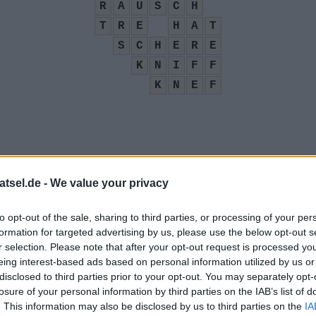
R
A
U
S
C
H
T
R
E
H
A
T
S
C
H
E
R
E
K
N
I
F
F
K
N
E
F
vor Browser-URLs
:
atsel.de -
We value your privacy
to opt-out of the sale, sharing to third parties, or processing of your per
 in Deutschland
:
formation for targeted advertising by us, please use the below opt-out s
r selection. Please note that after your opt-out request is processed y
eing interest-based ads based on personal information utilized by us or
disclosed to third parties prior to your opt-out. You may separately opt-
von Activision
:
losure of your personal information by third parties on the IAB’s list of
. This information may also be disclosed by us to third parties on the
IA