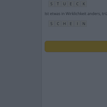
S
T
U
E
C
K
Ist etwas in Wirklichkeit anders, tr
S
C
H
E
I
N