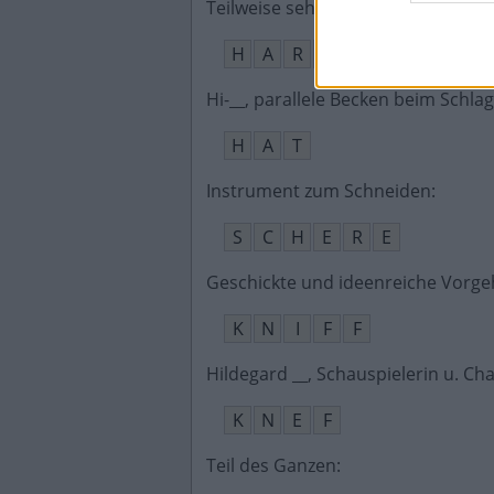
Teilweise sehr großes Saiten- und
H
A
R
F
E
Hi-__, parallele Becken beim Schla
H
A
T
Instrument zum Schneiden
:
S
C
H
E
R
E
Geschickte und ideenreiche Vorg
K
N
I
F
F
Hildegard __, Schauspielerin u. C
K
N
E
F
Teil des Ganzen
: