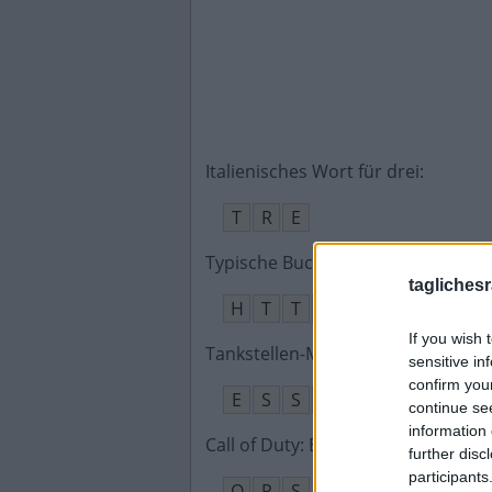
Italienisches Wort für drei
:
T
R
E
Typische Buchstabenkombination 
taglichesr
H
T
T
P
S
If you wish 
Tankstellen-Marke von ExxonMobil
sensitive in
confirm you
E
S
S
O
continue se
information 
Call of Duty: Black __, Ego-Shooter 
further disc
participants
O
P
S