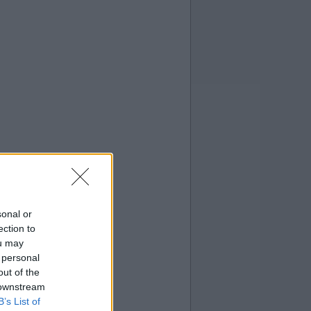
sonal or
ection to
ou may
 personal
out of the
 downstream
B’s List of