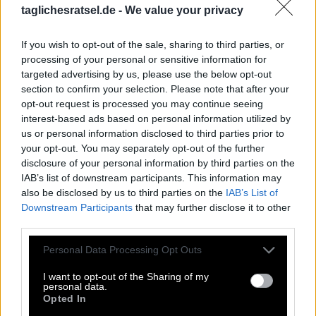
taglichesratsel.de -
We value your privacy
L
I
M
E
S
K
N
E
I
P
P
If you wish to opt-out of the sale, sharing to third parties, or
A
N
T
E
I
L
processing of your personal or sensitive information for
S
E
I
N
E
targeted advertising by us, please use the below opt-out
section to confirm your selection. Please note that after your
N
E
T
T
opt-out request is processed you may continue seeing
N
E
O
interest-based ads based on personal information utilized by
Kultige Filmkomödie, 1988, Ein Fisch __ Wanda
:
us or personal information disclosed to third parties prior to
your opt-out. You may separately opt-out of the further
N
A
M
E
N
S
disclosure of your personal information by third parties on the
IAB’s list of downstream participants. This information may
Früh verstorbene Mutter des Propheten Mohammed
:
also be disclosed by us to third parties on the
IAB’s List of
Downstream Participants
that may further disclose it to other
A
M
I
N
A
third parties.
__ Apfelkuchen, Joghurtsorte von Almighurt
Personal Data Processing Opt Outs
:
I want to opt-out of the Sharing of my
O
M
A
S
personal data.
Opted In
Jared __, US-Schauspieler und Sänger
: