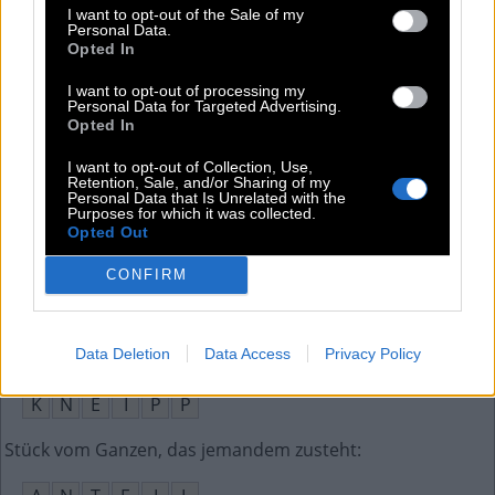
I want to opt-out of the Sale of my
Personal Data.
L
E
T
O
Opted In
Fluss, der durch Paris fließt
:
I want to opt-out of processing my
Personal Data for Targeted Advertising.
Opted In
S
E
I
N
E
I want to opt-out of Collection, Use,
Ludwig __ Beethoven wurde in Bonn geboren
:
Retention, Sale, and/or Sharing of my
Personal Data that Is Unrelated with the
Purposes for which it was collected.
V
A
N
Opted Out
Mächtiger römischer Grenzwall in Europa
:
CONFIRM
L
I
M
E
S
Data Deletion
Data Access
Privacy Policy
Gesundheitsfördernde Wasseranwendungen: __-Kur
:
K
N
E
I
P
P
Stück vom Ganzen, das jemandem zusteht
: