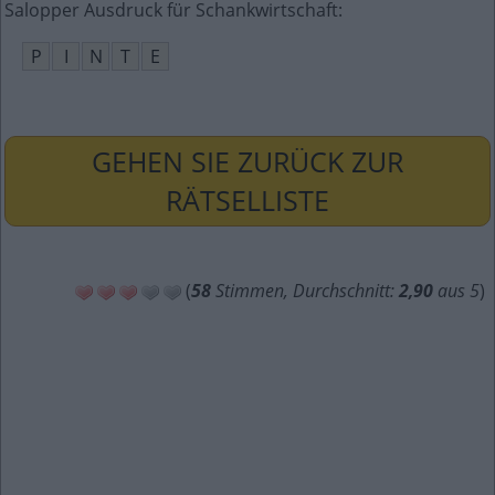
Salopper Ausdruck für Schankwirtschaft
:
P
I
N
T
E
GEHEN SIE ZURÜCK ZUR
RÄTSELLISTE
(
58
Stimmen, Durchschnitt:
2,90
aus 5
)