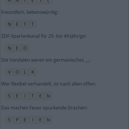
A
N
T
E
I
L
Freundlich, liebenswürdig
:
N
E
T
T
ZDF-Spartenkanal für 25- bis 49-Jährige
:
N
E
O
Die Vandalen waren ein germanisches __
:
V
O
L
K
Wer flexibel verhandelt, ist nach allen offen
:
S
E
I
T
E
N
Das machen Feuer spuckende Drachen
:
S
P
E
I
E
N