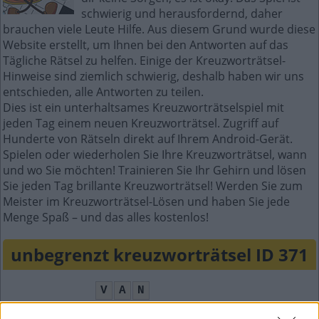
schwierig und herausfordernd, daher
brauchen viele Leute Hilfe. Aus diesem Grund wurde diese
Website erstellt, um Ihnen bei den Antworten auf das
Tägliche Rätsel zu helfen. Einige der Kreuzworträtsel-
Hinweise sind ziemlich schwierig, deshalb haben wir uns
entschieden, alle Antworten zu teilen.
Dies ist ein unterhaltsames Kreuzworträtselspiel mit
jeden Tag einem neuen Kreuzworträtsel. Zugriff auf
Hunderte von Rätseln direkt auf Ihrem Android-Gerät.
Spielen oder wiederholen Sie Ihre Kreuzworträtsel, wann
und wo Sie möchten! Trainieren Sie Ihr Gehirn und lösen
Sie jeden Tag brillante Kreuzworträtsel! Werden Sie zum
Meister im Kreuzworträtsel-Lösen und haben Sie jede
Menge Spaß – und das alles kostenlos!
unbegrenzt kreuzworträtsel ID 371
V
A
N
O
M
A
S