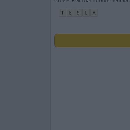
Großes Elektroauto-Unternehmen i
T
E
S
L
A