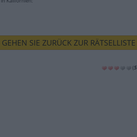
n Kalifornien
:
GEHEN SIE ZURÜCK ZUR RÄTSELLISTE
(
5