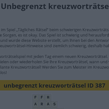
l Unbegrenzt kreuzworträtsel
e im Spiel „Tägliches Rätsel“ beim schwierigen Kreuzworträt
e Sorgen, es ist okay. Das Spiel ist schwierig und herausfo
rund wurde diese Website erstellt, um Ihnen bei den Antwort
reuzworträtsel-Hinweise sind ziemlich schwierig, deshalb ha
worträtselspiel mit jeden Tag einem neuen Kreuzworträtsel. 
ielen oder wiederholen Sie Ihre Kreuzworträtsel, wann und 
illante Kreuzworträtsel! Werden Sie zum Meister im Kreuzwo
los!
unbegrenzt kreuzworträtsel ID 387
F
F
H
A
R
A
S