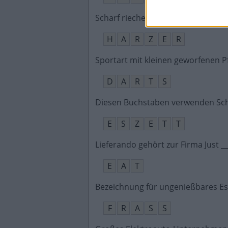
Scharf riechender deutscher Saue
H
A
R
Z
E
R
Sportart mit kleinen geworfenen P
D
A
R
T
S
Diesen Buchstaben verwenden Sch
E
S
Z
E
T
T
Lieferando gehört zur Firma Just 
E
A
T
Bezeichnung für ungenießbares E
F
R
A
S
S