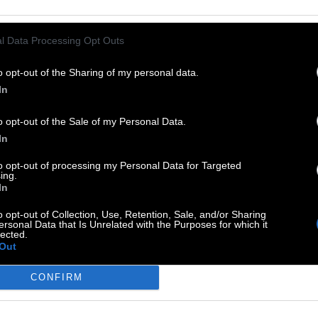
l Data Processing Opt Outs
 Witherspoon
:
o opt-out of the Sharing of my personal data.
In
o opt-out of the Sale of my Personal Data.
In
t.-frz. Musikduo
:
to opt-out of processing my Personal Data for Targeted
ing.
In
o opt-out of Collection, Use, Retention, Sale, and/or Sharing
 __ längerer Zeit
:
ersonal Data that Is Unrelated with the Purposes for which it
lected.
Out
CONFIRM
arten
: