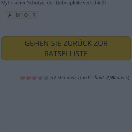
Mythischer Schütze, der Liebespfeile verschießt
:
A
M
O
R
GEHEN SIE ZURÜCK ZUR
RÄTSELLISTE
(
57
Stimmen, Durchschnitt:
2,90
aus 5
)