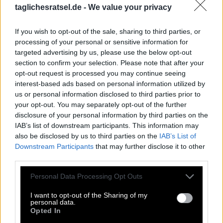
taglichesratsel.de -
We value your privacy
I
N
K
A
S
E
D
A
M
E
R
If you wish to opt-out of the sale, sharing to third parties, or
A
N
O
R
A
K
processing of your personal or sensitive information for
E
R
B
S
E
targeted advertising by us, please use the below opt-out
section to confirm your selection. Please note that after your
E
C
K
opt-out request is processed you may continue seeing
N
H
S
interest-based ads based on personal information utilized by
Dt. Arbeiterwohlfahrt
:
us or personal information disclosed to third parties prior to
your opt-out. You may separately opt-out of the further
A
W
O
disclosure of your personal information by third parties on the
IAB’s list of downstream participants. This information may
Machu Picchu wurde im Reich der __ erbaut
:
also be disclosed by us to third parties on the
IAB’s List of
Downstream Participants
that may further disclose it to other
I
N
K
A
S
third parties.
Holländische Käsesorte mit meist roter Rinde
Personal Data Processing Opt Outs
:
I want to opt-out of the Sharing of my
E
D
A
M
E
R
personal data.
Opted In
Akronym des englischen National Health Service
: