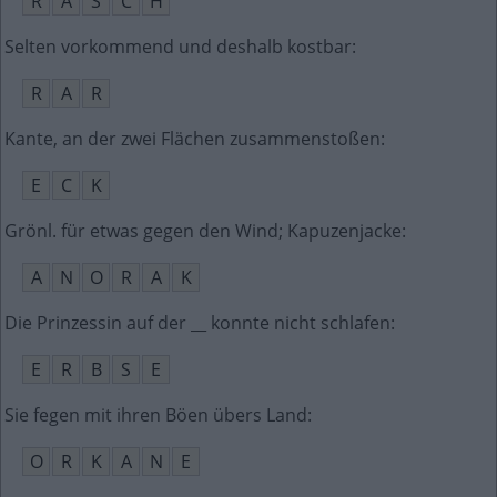
R
A
S
C
H
Selten vorkommend und deshalb kostbar
:
R
A
R
Kante, an der zwei Flächen zusammenstoßen
:
E
C
K
Grönl. für etwas gegen den Wind; Kapuzenjacke
:
A
N
O
R
A
K
Die Prinzessin auf der __ konnte nicht schlafen
:
E
R
B
S
E
Sie fegen mit ihren Böen übers Land
:
O
R
K
A
N
E