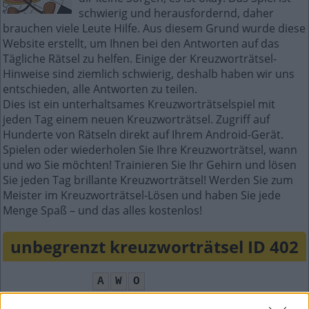
schwierig und herausfordernd, daher
brauchen viele Leute Hilfe. Aus diesem Grund wurde diese
Website erstellt, um Ihnen bei den Antworten auf das
Tägliche Rätsel zu helfen. Einige der Kreuzworträtsel-
Hinweise sind ziemlich schwierig, deshalb haben wir uns
entschieden, alle Antworten zu teilen.
Dies ist ein unterhaltsames Kreuzworträtselspiel mit
jeden Tag einem neuen Kreuzworträtsel. Zugriff auf
Hunderte von Rätseln direkt auf Ihrem Android-Gerät.
Spielen oder wiederholen Sie Ihre Kreuzworträtsel, wann
und wo Sie möchten! Trainieren Sie Ihr Gehirn und lösen
Sie jeden Tag brillante Kreuzworträtsel! Werden Sie zum
Meister im Kreuzworträtsel-Lösen und haben Sie jede
Menge Spaß – und das alles kostenlos!
unbegrenzt kreuzworträtsel ID 402
A
W
O
R
A
R