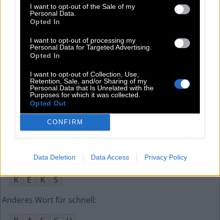
I want to opt-out of the Sale of my
Personal Data.
N
H
S
Opted In
Sologesangsstück mit Orchesterbegleitung
:
I want to opt-out of processing my
Personal Data for Targeted Advertising.
Opted In
A
R
I
E
I want to opt-out of Collection, Use,
Ein Fisch namens __, 80er-Krimikomödie
:
Retention, Sale, and/or Sharing of my
Personal Data that Is Unrelated with the
Purposes for which it was collected.
W
A
N
D
A
Opted Out
Bewohner einer ehemaligen jugoslawischen Republik
:
CONFIRM
S
E
R
B
E
N
Data Deletion
Data Access
Privacy Policy
Darauf gehen nervige Menschen in einem Sprichwort
:
K
E
K
S
Anderes Wort für schnell
: