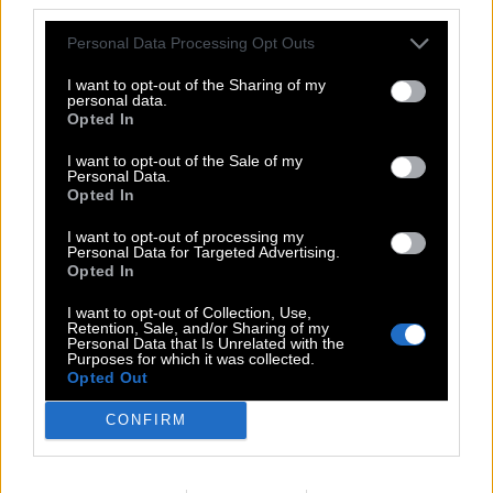
Römischer Gott der Liebe
:
Personal Data Processing Opt Outs
A
M
O
R
I want to opt-out of the Sharing of my
Bestellter Bezug von Streaming-Diensten (ugs.)
:
personal data.
Opted In
A
B
O
I want to opt-out of the Sale of my
Personal Data.
Mönch, der ein Kloster leitet
:
Opted In
A
B
T
I want to opt-out of processing my
Personal Data for Targeted Advertising.
Opted In
Diese Rochen sehen Batman ähnlich
:
I want to opt-out of Collection, Use,
M
A
N
T
A
S
Retention, Sale, and/or Sharing of my
Personal Data that Is Unrelated with the
Purposes for which it was collected.
Kfz-Kennzeichen Oldenburg
:
Opted Out
O
L
CONFIRM
Keine Hooligans, sondern Bühnentechniker
: