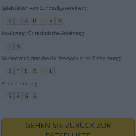
Spielstätten von Bundesligavereinen
:
S
T
A
D
I
E
N
Abkürzung für technische Anleitung
:
T
A
So sind medizinische Geräte nach einer Entkeimung
:
S
T
E
R
I
L
Prosaerzählung
:
S
A
G
A
GEHEN SIE ZURÜCK ZUR
RÄTSELLISTE