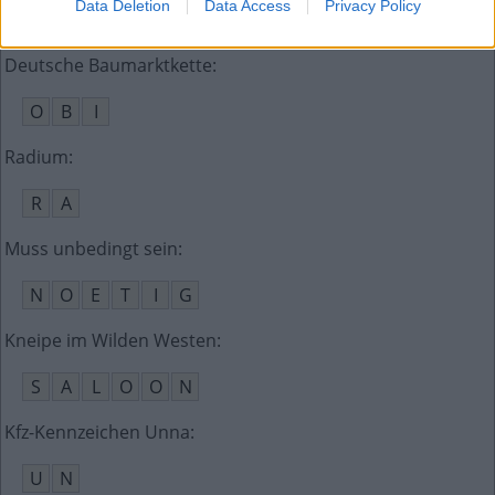
Data Deletion
Data Access
Privacy Policy
R
O
A
D
I
E
S
Deutsche Baumarktkette
:
O
B
I
Radium
:
R
A
Muss unbedingt sein
:
N
O
E
T
I
G
Kneipe im Wilden Westen
:
S
A
L
O
O
N
Kfz-Kennzeichen Unna
:
U
N