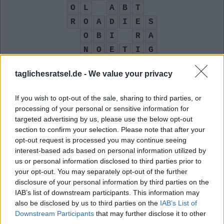
O
L
A
B
T
R
O
A
D
I
E
S
O
B
I
R
A
N
O
E
T
I
G
N
A
L
A
taglichesratsel.de -
We value your privacy
Computerhersteller aus Taiwan
:
If you wish to opt-out of the sale, sharing to third parties, or
A
S
U
S
processing of your personal or sensitive information for
targeted advertising by us, please use the below opt-out
M
S
I
section to confirm your selection. Please note that after your
opt-out request is processed you may continue seeing
Abschluss am dt. Gymnasium
:
interest-based ads based on personal information utilized by
us or personal information disclosed to third parties prior to
A
B
I
your opt-out. You may separately opt-out of the further
disclosure of your personal information by third parties on the
Freundin von Simba aus Der König der Löwen
:
IAB’s list of downstream participants. This information may
also be disclosed by us to third parties on the
IAB’s List of
N
A
L
A
Downstream Participants
that may further disclose it to other
third parties.